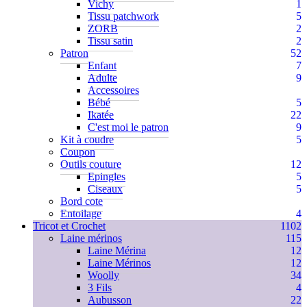
Vichy
1
Tissu patchwork
5
ZORB
2
Tissu satin
2
Patron
52
Enfant
7
Adulte
9
Accessoires
Bébé
5
Ikatée
22
C'est moi le patron
9
Kit à coudre
5
Coupon
Outils couture
12
Epingles
5
Ciseaux
5
Bord cote
Entoilage
4
Tricot et Crochet
1102
Laine mérinos
115
Laine Mérina
12
Laine Mérinos
12
Woolly
34
3 Fils
4
Aubusson
22