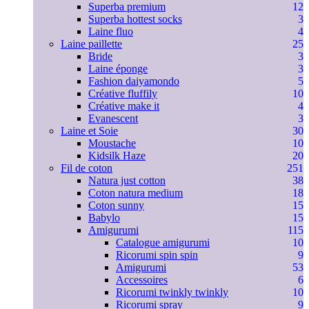
Superba premium
12
Superba hottest socks
3
Laine fluo
4
Laine paillette
25
Bride
3
Laine éponge
3
Fashion daiyamondo
5
Créative fluffily
10
Créative make it
4
Evanescent
3
Laine et Soie
30
Moustache
10
Kidsilk Haze
20
Fil de coton
251
Natura just cotton
38
Coton natura medium
18
Coton sunny
15
Babylo
15
Amigurumi
115
Catalogue amigurumi
10
Ricorumi spin spin
9
Amigurumi
53
Accessoires
6
Ricorumi twinkly twinkly
10
Ricorumi spray
9