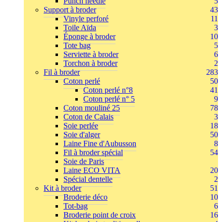
Punch needle
5
Support à broder
43
Vinyle perforé
11
Toile Aïda
3
Éponge à broder
10
Tote bag
5
Serviette à broder
6
Torchon à broder
2
Fil à broder
283
Coton perlé
50
Coton perlé n°8
41
Coton perlé n° 5
9
Coton mouliné 25
78
Coton de Calais
3
Soie perlée
18
Soie d'alger
50
Laine Fine d'Aubusson
8
Fil à broder spécial
54
Soie de Paris
Laine ECO VITA
20
Spécial dentelle
2
Kit à broder
51
Broderie déco
10
Tot-bag
6
Broderie point de croix
16