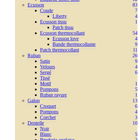
Ecusson
83
Coude
7
Liberty
4
Ecusson tissu
1
Patch tissu
Ecusson thermocollant
54
Ecusson love
4
Bande thermocollante
9
Patch thermocollant
11
Ruban
26
Satin
9
Velours
4
Sergé
6
Tissé
Motif
1
Pompons
5
Ruban rayure
1
Galon
13
Croquet
6
Pompons
4
Corchet
3
Dentelle
10
Noir
Blanc
5
Broderie anglaise
2