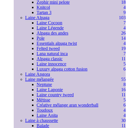
Zephir mini pelote
18
Knitcol
4
Tartan 3
9
Laine Alpaga
103
Laine Cocoon
7
Laine Légende
4
Alpaga des andes
26
Pole
14
Essentials alpaga twist
4
Felted tweed
19
Lana natural inca
7
Alpaga classic
11
Laine innocence
5
Luxury alpaga cotton fusion
6
Laine Angora
Laine mélangée
55
Neptune
8
Laine Laponie
16
Laine country tweed
11
Métisse
5
Créative mélange aran wonderball
6
Toudoux
4
Laine Anita
4
Laine à chaussette
30
Balade
11