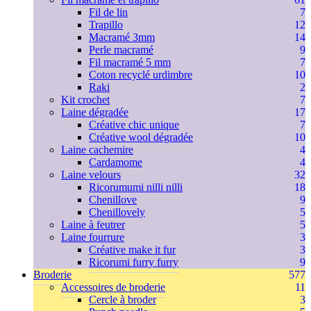
Fil de lin
7
Trapillo
12
Macramé 3mm
14
Perle macramé
9
Fil macramé 5 mm
7
Coton recyclé urdimbre
10
Raki
2
Kit crochet
7
Laine dégradée
17
Créative chic unique
7
Créative wool dégradée
10
Laine cachemire
4
Cardamome
4
Laine velours
32
Ricorumumi nilli nilli
18
Chenillove
9
Chenillovely
5
Laine à feutrer
5
Laine fourrure
3
Créative make it fur
3
Ricorumi furry furry
9
Broderie
577
Accessoires de broderie
11
Cercle à broder
3