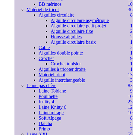
BB mérinos
10
Matériel de tricot
36
Aiguilles circulaire
8
Aiguille circulaire asymétrique
Aiguille circulaire petit projet
1
Aiguille circulaire fixe
2
Housse aiguilles
2
Aiguille circulaire basix
1
Cable
2
Aiguilles double pointe
1
Crochet
9
Crochet tunisien
1
Aiguilles à tricoter droite
1
Matériel tricot
13
Aiguille interchangeable
3
Laine pas chère
83
Laine Tobiane
9
Poulinette
10
Knitty 4
23
Laine Knitty 6
12
Laine mirage
10
Soft Alpaga
8
Datcha
5
Primo
7
Laine XXL
55