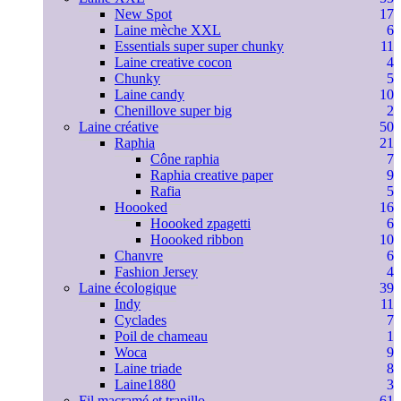
New Spot
17
Laine mèche XXL
6
Essentials super super chunky
11
Laine creative cocon
4
Chunky
5
Laine candy
10
Chenillove super big
2
Laine créative
50
Raphia
21
Cône raphia
7
Raphia creative paper
9
Rafia
5
Hoooked
16
Hoooked zpagetti
6
Hoooked ribbon
10
Chanvre
6
Fashion Jersey
4
Laine écologique
39
Indy
11
Cyclades
7
Poil de chameau
1
Woca
9
Laine triade
8
Laine1880
3
Fil macramé et trapillo
61