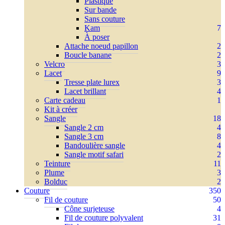
Plastique
Sur bande
Sans couture
Kam
7
À poser
Attache noeud papillon
2
Boucle banane
2
Velcro
3
Lacet
9
Tresse plate lurex
3
Lacet brillant
4
Carte cadeau
1
Kit à créer
Sangle
18
Sangle 2 cm
4
Sangle 3 cm
8
Bandoulière sangle
4
Sangle motif safari
2
Teinture
11
Plume
3
Bolduc
2
Couture
350
Fil de couture
50
Cône surjeteuse
4
Fil de couture polyvalent
31