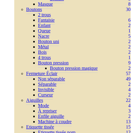
Masque
8
Boutons
30
2 trous
Fantaisie
6
Enfant
2
Queue
1
Nacre
5
Bouton uni
2
Métal
2
Bois
2
4 trous
1
Bouton pression
9
Bouton pression magique
2
Fermeture Éclair
57
Non séparable
49
Séparable
2
Invisible
4
Curseur
2
Aiguilles
22
Mode
4
À repriser
3
Enfile aiguille
2
Machine à coudre
13
Etiquette tissée
15
Etiquette tissée nom
12