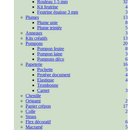
Rouleau 1,5 mm
32
Kit feutrine
4
Feutrine épaisse 3 mm
3
Plumes
13
Plume unie
8
Plume teintée
5
Anneaux
3
Kits créatifs
13
Pompons
20
Pompon feutre
8
Pompon laine
3
Pompons déco
6
Papeterie
16
Pochette
5
Protège document
4
Elastique
4
Trombonne
Carnet
3
Chenille
Origami
2
Papier crépon
17
Colle
2
Strass
Flex décoratif
6
Macramé
5