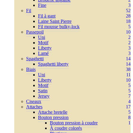
Fine
3
Fil
52
Fil à gant
28
Laine Saint Pierre
18
Fil mousse bulky-lock
5
Passepoil
10
Uni
2
Motif
2
Liberty
3
Lamé
3
Spaghetti
14
Spaghetti liberty
14
Biais
38
Uni
11
Liberty
10
Motif
5
Satin
5
Jersey
7
Ciseaux
4
Attaches
17
Attache bretelle
5
Bouton pression
8
Bouton pression à coudre
1
À coudre colorés