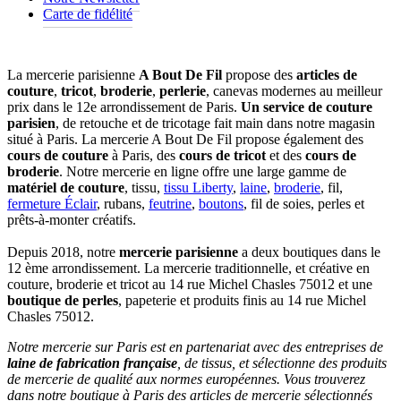
Carte de fidélité
La mercerie parisienne
A Bout De Fil
propose des
articles de
couture
,
tricot
,
broderie
,
perlerie
, canevas modernes au meilleur
prix dans le 12e arrondissement de Paris.
Un service de couture
parisien
, de retouche et de tricotage fait main dans notre magasin
situé à Paris. La mercerie A Bout De Fil propose également des
cours de couture
à Paris, des
cours de tricot
et des
cours de
broderie
. Notre mercerie en ligne offre une large gamme de
matériel de couture
, tissu,
tissu Liberty
,
laine
,
broderie
, fil,
fermeture Éclair
, rubans,
feutrine
,
boutons
, fil de soies, perles et
prêts-à-monter créatifs.
Depuis 2018, notre
mercerie parisienne
a deux boutiques dans le
12 ème arrondissement. La mercerie traditionnelle, et créative en
couture, broderie et tricot au 14 rue Michel Chasles 75012 et une
boutique de perles
, papeterie et produits finis au 14 rue Michel
Chasles 75012.
Notre mercerie sur Paris est en partenariat avec des entreprises de
laine de fabrication française
, de tissus, et sélectionne des produits
de mercerie de qualité aux normes européennes. Vous trouverez
dans notre boutique à Paris des articles de mercerie sélectionnés