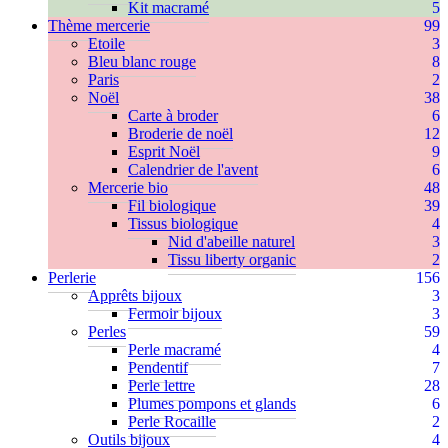
Kit macramé
5
Thème mercerie
99
Etoile
3
Bleu blanc rouge
8
Paris
2
Noël
38
Carte à broder
6
Broderie de noël
12
Esprit Noël
9
Calendrier de l'avent
6
Mercerie bio
48
Fil biologique
39
Tissus biologique
4
Nid d'abeille naturel
3
Tissu liberty organic
2
Perlerie
156
Apprêts bijoux
3
Fermoir bijoux
3
Perles
59
Perle macramé
4
Pendentif
7
Perle lettre
28
Plumes pompons et glands
6
Perle Rocaille
2
Outils bijoux
4