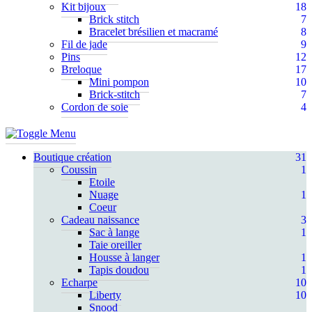
Kit bijoux
18
Brick stitch
7
Bracelet brésilien et macramé
8
Fil de jade
9
Pins
12
Breloque
17
Mini pompon
10
Brick-stitch
7
Cordon de soie
4
Boutique création
31
Coussin
1
Etoile
Nuage
1
Coeur
Cadeau naissance
3
Sac à lange
1
Taie oreiller
Housse à langer
1
Tapis doudou
1
Echarpe
10
Liberty
10
Snood