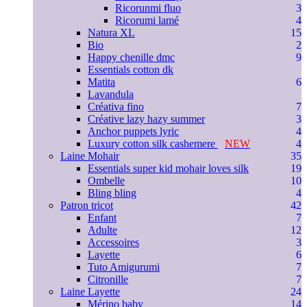
Ricorunmi fluo
3
Ricorumi lamé
4
Natura XL
15
Bio
2
Happy chenille dmc
9
Essentials cotton dk
Matita
6
Lavandula
Créativa fino
7
Créative lazy hazy summer
3
Anchor puppets lyric
4
Luxury cotton silk cashemere
NEW
4
Laine Mohair
35
Essentials super kid mohair loves silk
19
Ombelle
10
Bling bling
4
Patron tricot
42
Enfant
7
Adulte
12
Accessoires
3
Layette
6
Tuto Amigurumi
7
Citronille
7
Laine Layette
24
Mérino baby
14