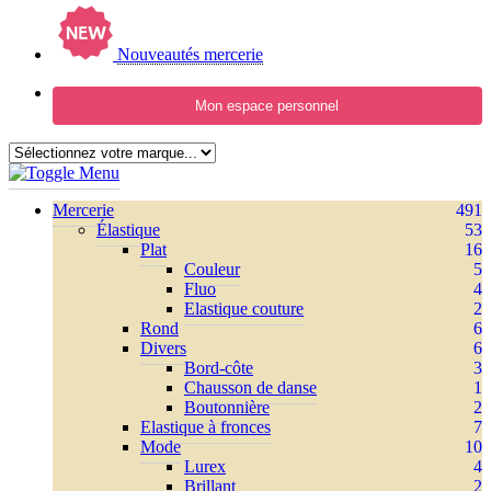
Nouveautés mercerie
Mon espace personnel
Mercerie
491
Élastique
53
Plat
16
Couleur
5
Fluo
4
Elastique couture
2
Rond
6
Divers
6
Bord-côte
3
Chausson de danse
1
Boutonnière
2
Elastique à fronces
7
Mode
10
Lurex
4
Brillant
2