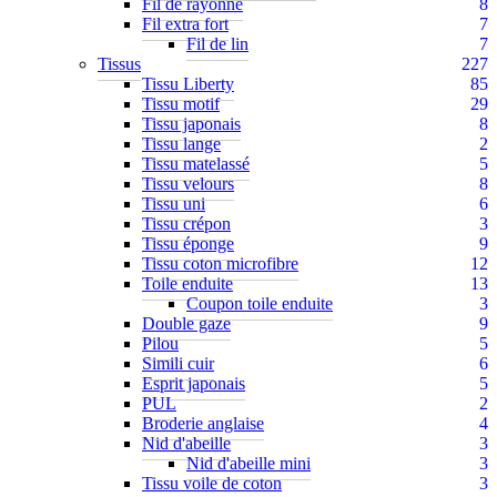
Fil de rayonne
8
Fil extra fort
7
Fil de lin
7
Tissus
227
Tissu Liberty
85
Tissu motif
29
Tissu japonais
8
Tissu lange
2
Tissu matelassé
5
Tissu velours
8
Tissu uni
6
Tissu crépon
3
Tissu éponge
9
Tissu coton microfibre
12
Toile enduite
13
Coupon toile enduite
3
Double gaze
9
Pilou
5
Simili cuir
6
Esprit japonais
5
PUL
2
Broderie anglaise
4
Nid d'abeille
3
Nid d'abeille mini
3
Tissu voile de coton
3