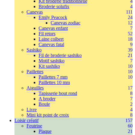
Kit broderie traditionnelle
4
Broderie solufix
4
Canevas
111
Emily Peacock
24
Canevas zodiac
12
Canevas enfant
7
Fil retors
52
Laine colbert
18
Canevas fatal
9
Sashiko
39
Fil de broderie sashiko
21
Motif sashiko
7
Kit sashiko
10
Paillettes
10
Paillettes 7 mm
10
Paillettes 10 mm
Aiguilles
17
Tapisserie bout rond
8
A broder
7
Boule
2
Livre
4
Mini kit point de croix
8
Loisir créatif
157
Feutrine
60
Plaque
21