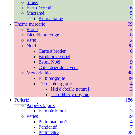
Strass
Flex décoratif
6
Macramé
5
Kit macramé
5
Thème mercerie
99
Etoile
3
Bleu blanc rouge
8
Paris
2
Noël
38
Carte à broder
6
Broderie de noël
12
Esprit Noël
9
Calendrier de l'avent
6
Mercerie bio
48
Fil biologique
39
Tissus biologique
4
Nid d'abeille naturel
3
Tissu liberty organic
2
Perlerie
156
Apprêts bijoux
3
Fermoir bijoux
3
Perles
59
Perle macramé
4
Pendentif
7
Perle lettre
28