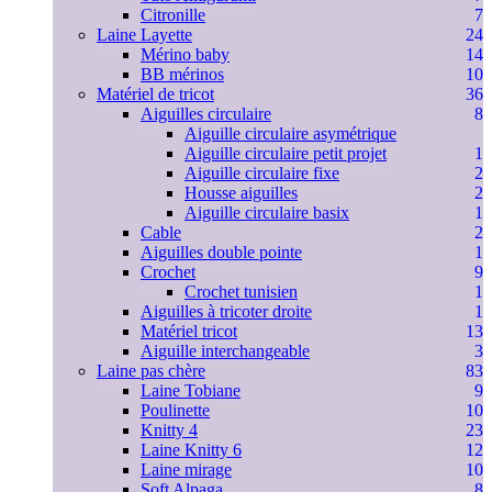
Citronille
7
Laine Layette
24
Mérino baby
14
BB mérinos
10
Matériel de tricot
36
Aiguilles circulaire
8
Aiguille circulaire asymétrique
Aiguille circulaire petit projet
1
Aiguille circulaire fixe
2
Housse aiguilles
2
Aiguille circulaire basix
1
Cable
2
Aiguilles double pointe
1
Crochet
9
Crochet tunisien
1
Aiguilles à tricoter droite
1
Matériel tricot
13
Aiguille interchangeable
3
Laine pas chère
83
Laine Tobiane
9
Poulinette
10
Knitty 4
23
Laine Knitty 6
12
Laine mirage
10
Soft Alpaga
8