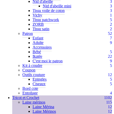
Nid d'abeille
3
Nid d'abeille mini
3
Tissu voile de coton
3
Vichy
1
Tissu patchwork
5
ZORB
2
Tissu satin
2
Patron
52
Enfant
7
Adulte
9
Accessoires
Bébé
5
Ikatée
22
C'est moi le patron
9
Kit à coudre
5
Coupon
Outils couture
12
Epingles
5
Ciseaux
5
Bord cote
Entoilage
4
Tricot et Crochet
1102
Laine mérinos
115
Laine Mérina
12
Laine Mérinos
12