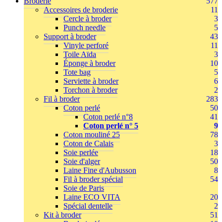
Broderie
577
Accessoires de broderie
11
Cercle à broder
3
Punch needle
5
Support à broder
43
Vinyle perforé
11
Toile Aïda
3
Éponge à broder
10
Tote bag
5
Serviette à broder
6
Torchon à broder
2
Fil à broder
283
Coton perlé
50
Coton perlé n°8
41
Coton perlé n° 5
9
Coton mouliné 25
78
Coton de Calais
3
Soie perlée
18
Soie d'alger
50
Laine Fine d'Aubusson
8
Fil à broder spécial
54
Soie de Paris
Laine ECO VITA
20
Spécial dentelle
2
Kit à broder
51