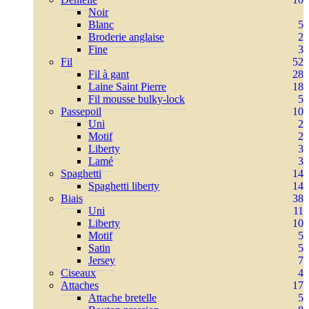
Noir
Blanc
5
Broderie anglaise
2
Fine
3
Fil
52
Fil à gant
28
Laine Saint Pierre
18
Fil mousse bulky-lock
5
Passepoil
10
Uni
2
Motif
2
Liberty
3
Lamé
3
Spaghetti
14
Spaghetti liberty
14
Biais
38
Uni
11
Liberty
10
Motif
5
Satin
5
Jersey
7
Ciseaux
4
Attaches
17
Attache bretelle
5