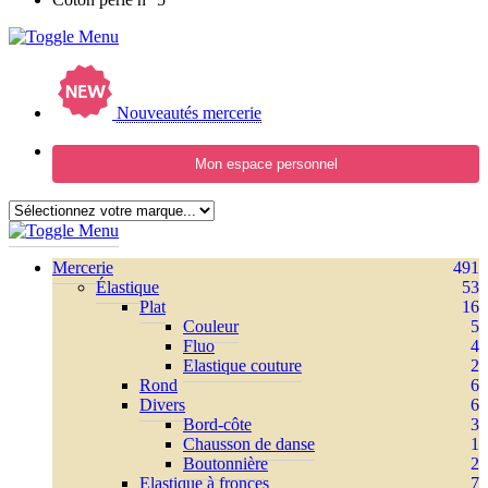
Nouveautés mercerie
Mon espace personnel
Mercerie
491
Élastique
53
Plat
16
Couleur
5
Fluo
4
Elastique couture
2
Rond
6
Divers
6
Bord-côte
3
Chausson de danse
1
Boutonnière
2
Elastique à fronces
7