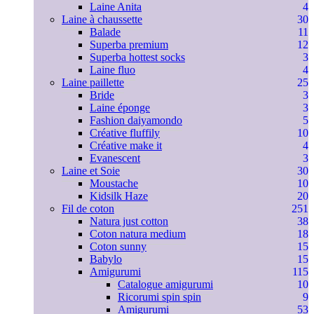
Laine Anita
4
Laine à chaussette
30
Balade
11
Superba premium
12
Superba hottest socks
3
Laine fluo
4
Laine paillette
25
Bride
3
Laine éponge
3
Fashion daiyamondo
5
Créative fluffily
10
Créative make it
4
Evanescent
3
Laine et Soie
30
Moustache
10
Kidsilk Haze
20
Fil de coton
251
Natura just cotton
38
Coton natura medium
18
Coton sunny
15
Babylo
15
Amigurumi
115
Catalogue amigurumi
10
Ricorumi spin spin
9
Amigurumi
53