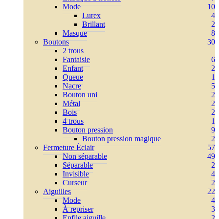
Mode
10
Lurex
4
Brillant
2
Masque
8
Boutons
30
2 trous
Fantaisie
6
Enfant
2
Queue
1
Nacre
5
Bouton uni
2
Métal
2
Bois
2
4 trous
1
Bouton pression
9
Bouton pression magique
2
Fermeture Éclair
57
Non séparable
49
Séparable
2
Invisible
4
Curseur
2
Aiguilles
22
Mode
4
À repriser
3
Enfile aiguille
2