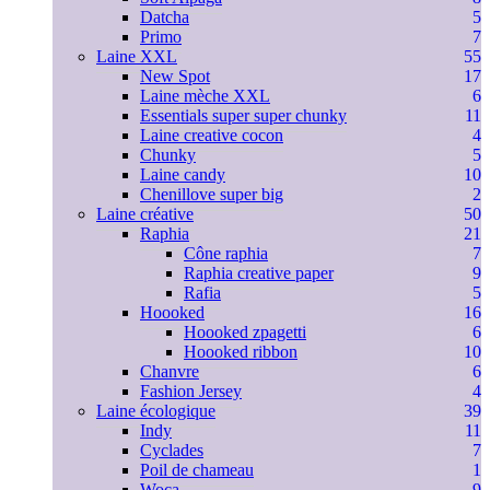
Datcha
5
Primo
7
Laine XXL
55
New Spot
17
Laine mèche XXL
6
Essentials super super chunky
11
Laine creative cocon
4
Chunky
5
Laine candy
10
Chenillove super big
2
Laine créative
50
Raphia
21
Cône raphia
7
Raphia creative paper
9
Rafia
5
Hoooked
16
Hoooked zpagetti
6
Hoooked ribbon
10
Chanvre
6
Fashion Jersey
4
Laine écologique
39
Indy
11
Cyclades
7
Poil de chameau
1
Woca
9