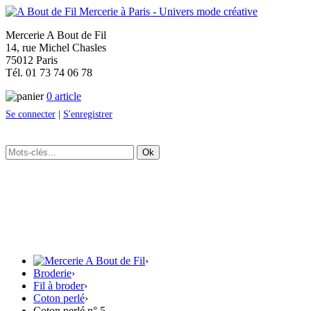
Mercerie A Bout de Fil
14, rue Michel Chasles
75012 Paris
Tél. 01 73 74 06 78
0 article
Se connecter
|
S'enregistrer
Ok
›
Broderie
›
Fil à broder
›
Coton perlé
›
Coton perlé n° 5