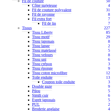
Fil de couture
50
Cône surjeteuse
4
Fil de couture polyvalent
31
Fil de rayonne
8
Fil extra fort
7
Fil de lin
7
Tissus
227
Tissu Liberty
85
Tissu motif
29
Tissu japonais
8
Tissu lange
2
Tissu matelassé
5
Tissu velours
8
Tissu uni
6
Tissu crépon
3
Tissu éponge
9
Tissu coton microfibre
12
Toile enduite
13
Coupon toile enduite
3
Double gaze
9
Pilou
5
Simili cuir
6
Esprit japonais
5
PUL
2
Broderie anglaise
4