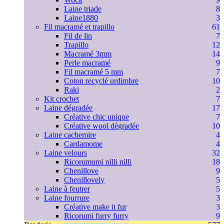
Laine triade
8
Laine1880
3
Fil macramé et trapillo
61
Fil de lin
7
Trapillo
12
Macramé 3mm
14
Perle macramé
9
Fil macramé 5 mm
7
Coton recyclé urdimbre
10
Raki
2
Kit crochet
7
Laine dégradée
17
Créative chic unique
7
Créative wool dégradée
10
Laine cachemire
4
Cardamome
4
Laine velours
32
Ricorumumi nilli nilli
18
Chenillove
9
Chenillovely
5
Laine à feutrer
5
Laine fourrure
3
Créative make it fur
3
Ricorumi furry furry
9