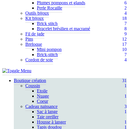
Plumes pompons et glands
6
Perle Rocaille
2
Outils bijoux
4
Kit bijoux
18
Brick stitch
7
Bracelet brésilien et macramé
8
Fil de jade
9
Pins
12
Breloque
17
Mini pompon
10
Brick-stitch
7
Cordon de soie
4
Boutique création
31
Coussin
1
Etoile
Nuage
1
Coeur
Cadeau naissance
3
Sac à lange
1
Taie oreiller
Housse à langer
1
Tapis doudou
1