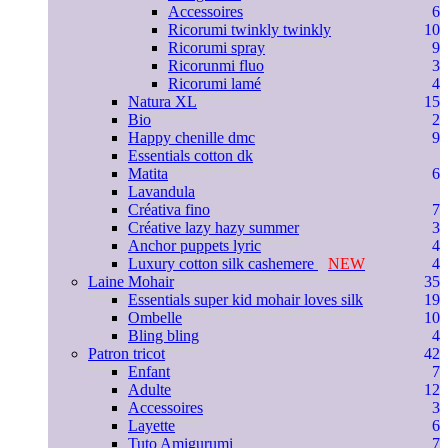
Accessoires
6
Ricorumi twinkly twinkly
10
Ricorumi spray
9
Ricorunmi fluo
3
Ricorumi lamé
4
Natura XL
15
Bio
2
Happy chenille dmc
9
Essentials cotton dk
Matita
6
Lavandula
Créativa fino
7
Créative lazy hazy summer
3
Anchor puppets lyric
4
Luxury cotton silk cashemere
NEW
4
Laine Mohair
35
Essentials super kid mohair loves silk
19
Ombelle
10
Bling bling
4
Patron tricot
42
Enfant
7
Adulte
12
Accessoires
3
Layette
6
Tuto Amigurumi
7