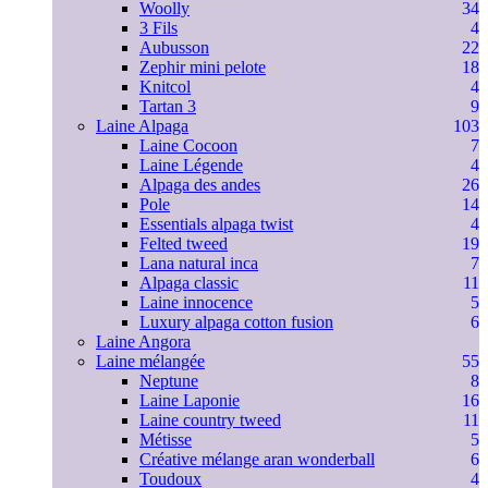
Woolly
34
3 Fils
4
Aubusson
22
Zephir mini pelote
18
Knitcol
4
Tartan 3
9
Laine Alpaga
103
Laine Cocoon
7
Laine Légende
4
Alpaga des andes
26
Pole
14
Essentials alpaga twist
4
Felted tweed
19
Lana natural inca
7
Alpaga classic
11
Laine innocence
5
Luxury alpaga cotton fusion
6
Laine Angora
Laine mélangée
55
Neptune
8
Laine Laponie
16
Laine country tweed
11
Métisse
5
Créative mélange aran wonderball
6
Toudoux
4