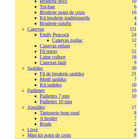
Broderie déco
10
Tot-bag
6
Broderie point de croix
16
Kit broderie traditionnelle
4
Broderie solufix
4
Canevas
111
Emily Peacock
24
Canevas zodiac
12
Canevas enfant
7
Fil retors
52
Laine colbert
18
Canevas fatal
9
Sashiko
39
Fil de broderie sashiko
21
Motif sashiko
7
Kit sashiko
10
Paillettes
10
Paillettes 7 mm
10
Paillettes 10 mm
Aiguilles
17
Tapisserie bout rond
8
A broder
7
Boule
2
Livre
4
Mini kit point de croix
8