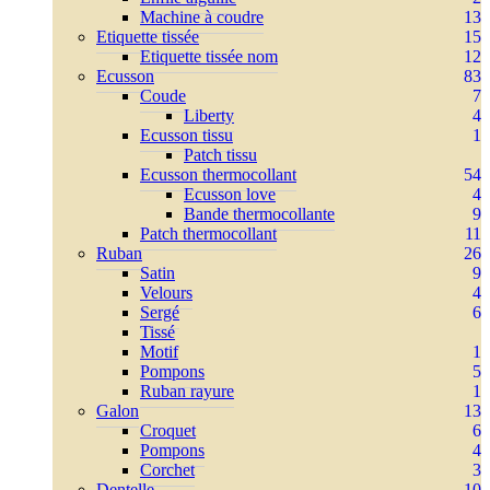
Machine à coudre
13
Etiquette tissée
15
Etiquette tissée nom
12
Ecusson
83
Coude
7
Liberty
4
Ecusson tissu
1
Patch tissu
Ecusson thermocollant
54
Ecusson love
4
Bande thermocollante
9
Patch thermocollant
11
Ruban
26
Satin
9
Velours
4
Sergé
6
Tissé
Motif
1
Pompons
5
Ruban rayure
1
Galon
13
Croquet
6
Pompons
4
Corchet
3
Dentelle
10