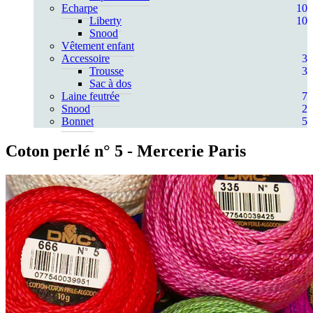
Echarpe
10
Liberty
10
Snood
Vêtement enfant
Accessoire
3
Trousse
3
Sac à dos
Laine feutrée
7
Snood
2
Bonnet
5
Coton perlé n° 5
- Mercerie Paris