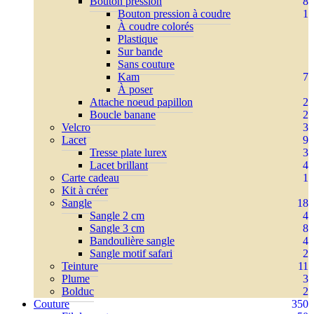
Bouton pression
8
Bouton pression à coudre
1
À coudre colorés
Plastique
Sur bande
Sans couture
Kam
7
À poser
Attache noeud papillon
2
Boucle banane
2
Velcro
3
Lacet
9
Tresse plate lurex
3
Lacet brillant
4
Carte cadeau
1
Kit à créer
Sangle
18
Sangle 2 cm
4
Sangle 3 cm
8
Bandoulière sangle
4
Sangle motif safari
2
Teinture
11
Plume
3
Bolduc
2
Couture
350