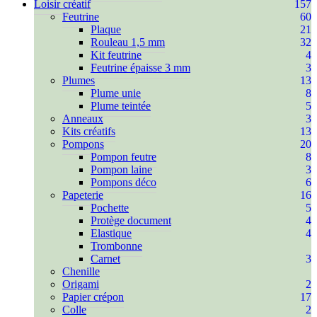
Loisir créatif
157
Feutrine
60
Plaque
21
Rouleau 1,5 mm
32
Kit feutrine
4
Feutrine épaisse 3 mm
3
Plumes
13
Plume unie
8
Plume teintée
5
Anneaux
3
Kits créatifs
13
Pompons
20
Pompon feutre
8
Pompon laine
3
Pompons déco
6
Papeterie
16
Pochette
5
Protège document
4
Elastique
4
Trombonne
Carnet
3
Chenille
Origami
2
Papier crépon
17
Colle
2