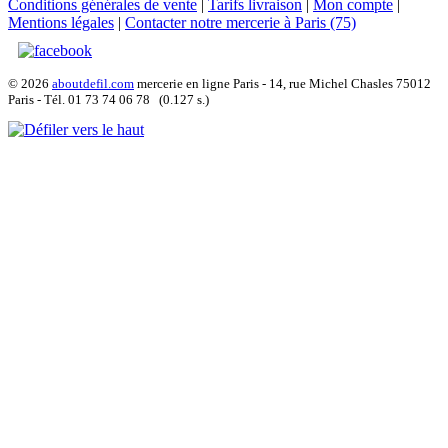
Conditions générales de vente
|
Tarifs livraison
|
Mon compte
|
Mentions légales
|
Contacter notre mercerie à Paris (75)
© 2026
aboutdefil.com
mercerie en ligne Paris - 14, rue Michel Chasles 75012
Paris - Tél. 01 73 74 06 78 (0.127 s.)