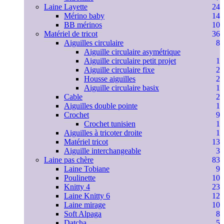
Laine Layette
24
Mérino baby
14
BB mérinos
10
Matériel de tricot
36
Aiguilles circulaire
8
Aiguille circulaire asymétrique
Aiguille circulaire petit projet
1
Aiguille circulaire fixe
2
Housse aiguilles
2
Aiguille circulaire basix
1
Cable
2
Aiguilles double pointe
1
Crochet
9
Crochet tunisien
1
Aiguilles à tricoter droite
1
Matériel tricot
13
Aiguille interchangeable
3
Laine pas chère
83
Laine Tobiane
9
Poulinette
10
Knitty 4
23
Laine Knitty 6
12
Laine mirage
10
Soft Alpaga
8
Datcha
5