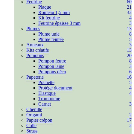
Feutrine
60
Plaque
21
Rouleau 1,5 mm
32
Kit feutrine
4
Feutrine épaisse 3 mm
3
Plumes
13
Plume unie
8
Plume teintée
5
Anneaux
3
Kits créatifs
13
Pompons
20
Pompon feutre
8
Pompon laine
3
Pompons déco
6
Papeterie
16
Pochette
5
Protège document
4
Elastique
4
Trombonne
Carnet
3
Chenille
Origami
2
Papier crépon
17
Colle
2
Strass