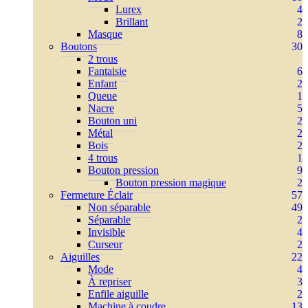
Lurex
4
Brillant
2
Masque
8
Boutons
30
2 trous
Fantaisie
6
Enfant
2
Queue
1
Nacre
5
Bouton uni
2
Métal
2
Bois
2
4 trous
1
Bouton pression
9
Bouton pression magique
2
Fermeture Éclair
57
Non séparable
49
Séparable
2
Invisible
4
Curseur
2
Aiguilles
22
Mode
4
À repriser
3
Enfile aiguille
2
Machine à coudre
13