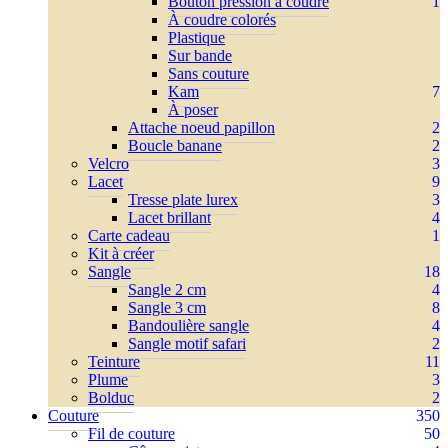
Bouton pression à coudre
1
À coudre colorés
Plastique
Sur bande
Sans couture
Kam
7
À poser
Attache noeud papillon
2
Boucle banane
2
Velcro
3
Lacet
9
Tresse plate lurex
3
Lacet brillant
4
Carte cadeau
1
Kit à créer
Sangle
18
Sangle 2 cm
4
Sangle 3 cm
8
Bandoulière sangle
4
Sangle motif safari
2
Teinture
11
Plume
3
Bolduc
2
Couture
350
Fil de couture
50