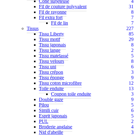
Cône surjeteuse
4
Fil de couture polyvalent
31
Fil de rayonne
8
Fil extra fort
7
Fil de lin
7
Tissus
227
Tissu Liberty
85
Tissu motif
29
Tissu japonais
8
Tissu lange
2
Tissu matelassé
5
Tissu velours
8
Tissu uni
6
Tissu crépon
3
Tissu éponge
9
Tissu coton microfibre
12
Toile enduite
13
Coupon toile enduite
3
Double gaze
9
Pilou
5
Simili cuir
6
Esprit japonais
5
PUL
2
Broderie anglaise
4
Nid d'abeille
3