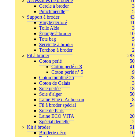
Accessoires de broderie
11
Cercle à broder
3
Punch needle
5
Support à broder
43
Vinyle perforé
11
Toile Aïda
3
Éponge à broder
10
Tote bag
5
Serviette à broder
6
Torchon à broder
2
Fil à broder
283
Coton perlé
50
Coton perlé n°8
41
Coton perlé n° 5
9
Coton mouliné 25
78
Coton de Calais
3
Soie perlée
18
Soie d'alger
50
Laine Fine d'Aubusson
8
Fil à broder spécial
54
Soie de Paris
Laine ECO VITA
20
Spécial dentelle
2
Kit à broder
51
Broderie déco
10