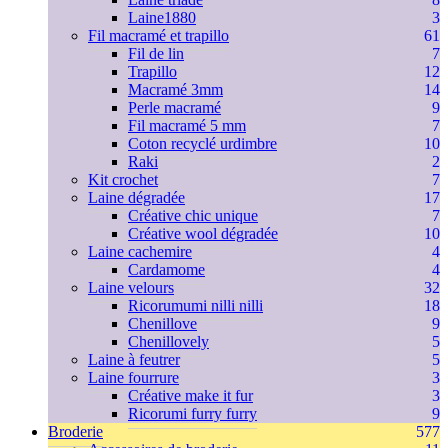
Laine1880
3
Fil macramé et trapillo
61
Fil de lin
7
Trapillo
12
Macramé 3mm
14
Perle macramé
9
Fil macramé 5 mm
7
Coton recyclé urdimbre
10
Raki
2
Kit crochet
7
Laine dégradée
17
Créative chic unique
7
Créative wool dégradée
10
Laine cachemire
4
Cardamome
4
Laine velours
32
Ricorumumi nilli nilli
18
Chenillove
9
Chenillovely
5
Laine à feutrer
5
Laine fourrure
3
Créative make it fur
3
Ricorumi furry furry
9
Broderie
577