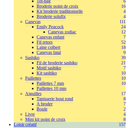
Tot-bag
6
Broderie point de croix
16
Kit broderie traditionnelle
4
Broderie solufix
4
Canevas
111
Emily Peacock
24
Canevas zodiac
12
Canevas enfant
7
Fil retors
52
Laine colbert
18
Canevas fatal
9
Sashiko
39
Fil de broderie sashiko
21
Motif sashiko
7
Kit sashiko
10
Paillettes
10
Paillettes 7 mm
10
Paillettes 10 mm
Aiguilles
17
Tapisserie bout rond
8
A broder
7
Boule
2
Livre
4
Mini kit point de croix
8
Loisir créatif
157