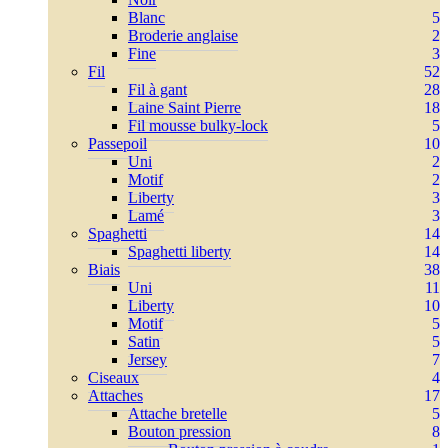
Blanc
5
Broderie anglaise
2
Fine
3
Fil
52
Fil à gant
28
Laine Saint Pierre
18
Fil mousse bulky-lock
5
Passepoil
10
Uni
2
Motif
2
Liberty
3
Lamé
3
Spaghetti
14
Spaghetti liberty
14
Biais
38
Uni
11
Liberty
10
Motif
5
Satin
5
Jersey
7
Ciseaux
4
Attaches
17
Attache bretelle
5
Bouton pression
8