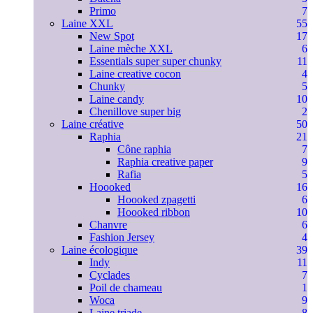
Primo
7
Laine XXL
55
New Spot
17
Laine mèche XXL
6
Essentials super super chunky
11
Laine creative cocon
4
Chunky
5
Laine candy
10
Chenillove super big
2
Laine créative
50
Raphia
21
Cône raphia
7
Raphia creative paper
9
Rafia
5
Hoooked
16
Hoooked zpagetti
6
Hoooked ribbon
10
Chanvre
6
Fashion Jersey
4
Laine écologique
39
Indy
11
Cyclades
7
Poil de chameau
1
Woca
9
Laine triade
8