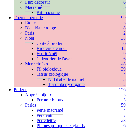
Flex décoratif
6
Macramé
5
Kit macramé
5
Thème mercerie
99
Etoile
3
Bleu blanc rouge
8
Paris
2
Noël
38
Carte à broder
6
Broderie de noël
12
Esprit Noël
9
Calendrier de l'avent
6
Mercerie bio
48
Fil biologique
39
Tissus biologique
4
Nid d'abeille naturel
3
Tissu liberty organic
2
Perlerie
156
Apprêts bijoux
3
Fermoir bijoux
3
Perles
59
Perle macramé
4
Pendentif
7
Perle lettre
28
Plumes pompons et glands
6