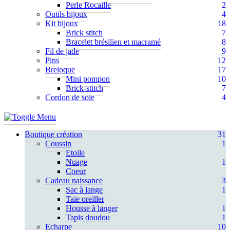
Perle Rocaille
2
Outils bijoux
4
Kit bijoux
18
Brick stitch
7
Bracelet brésilien et macramé
8
Fil de jade
9
Pins
12
Breloque
17
Mini pompon
10
Brick-stitch
7
Cordon de soie
4
Boutique création
31
Coussin
1
Etoile
Nuage
1
Coeur
Cadeau naissance
3
Sac à lange
1
Taie oreiller
Housse à langer
1
Tapis doudou
1
Echarpe
10