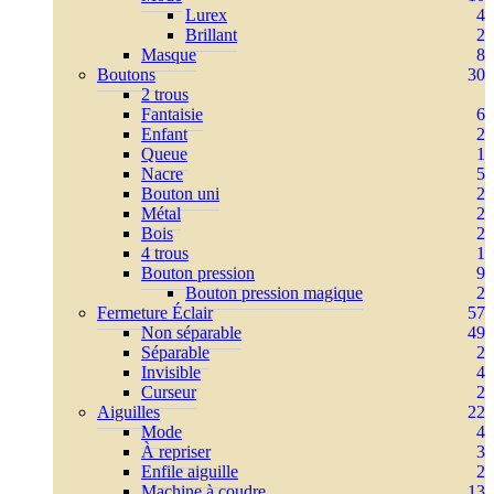
Lurex
4
Brillant
2
Masque
8
Boutons
30
2 trous
Fantaisie
6
Enfant
2
Queue
1
Nacre
5
Bouton uni
2
Métal
2
Bois
2
4 trous
1
Bouton pression
9
Bouton pression magique
2
Fermeture Éclair
57
Non séparable
49
Séparable
2
Invisible
4
Curseur
2
Aiguilles
22
Mode
4
À repriser
3
Enfile aiguille
2
Machine à coudre
13