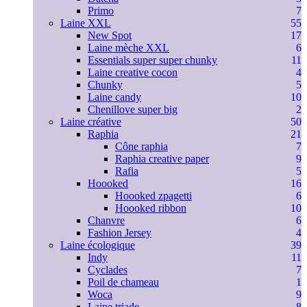
Primo
7
Laine XXL
55
New Spot
17
Laine mèche XXL
6
Essentials super super chunky
11
Laine creative cocon
4
Chunky
5
Laine candy
10
Chenillove super big
2
Laine créative
50
Raphia
21
Cône raphia
7
Raphia creative paper
9
Rafia
5
Hoooked
16
Hoooked zpagetti
6
Hoooked ribbon
10
Chanvre
6
Fashion Jersey
4
Laine écologique
39
Indy
11
Cyclades
7
Poil de chameau
1
Woca
9
Laine triade
8