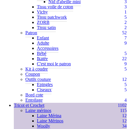
Nid d'abeille mini
3
Tissu voile de coton
3
Vichy
1
Tissu patchwork
5
ZORB
2
Tissu satin
2
Patron
52
Enfant
7
Adulte
9
Accessoires
Bébé
5
Ikatée
22
C'est moi le patron
9
Kit à coudre
5
Coupon
Outils couture
12
Epingles
5
Ciseaux
5
Bord cote
Entoilage
4
Tricot et Crochet
1102
Laine mérinos
115
Laine Mérina
12
Laine Mérinos
12
Woolly
34