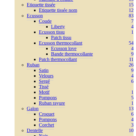
Etiquette tissée
15
Etiquette tissée nom
12
Ecusson
83
Coude
7
Liberty
4
Ecusson tissu
1
Patch tissu
Ecusson thermocollant
54
Ecusson love
4
Bande thermocollante
9
Patch thermocollant
11
Ruban
26
Satin
9
Velours
4
Sergé
6
Tissé
Motif
1
Pompons
5
Ruban rayure
1
Galon
13
Croquet
6
Pompons
4
Corchet
3
Dentelle
10
Noir