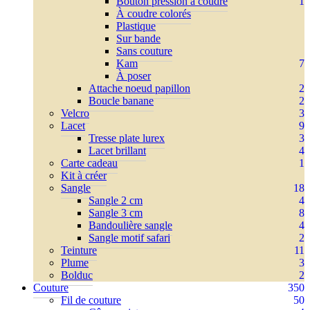
Bouton pression à coudre
1
À coudre colorés
Plastique
Sur bande
Sans couture
Kam
7
À poser
Attache noeud papillon
2
Boucle banane
2
Velcro
3
Lacet
9
Tresse plate lurex
3
Lacet brillant
4
Carte cadeau
1
Kit à créer
Sangle
18
Sangle 2 cm
4
Sangle 3 cm
8
Bandoulière sangle
4
Sangle motif safari
2
Teinture
11
Plume
3
Bolduc
2
Couture
350
Fil de couture
50