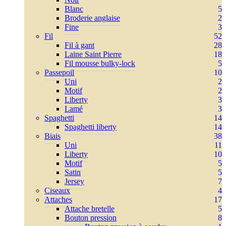
Blanc
5
Broderie anglaise
2
Fine
3
Fil
52
Fil à gant
28
Laine Saint Pierre
18
Fil mousse bulky-lock
5
Passepoil
10
Uni
2
Motif
2
Liberty
3
Lamé
3
Spaghetti
14
Spaghetti liberty
14
Biais
38
Uni
11
Liberty
10
Motif
5
Satin
5
Jersey
7
Ciseaux
4
Attaches
17
Attache bretelle
5
Bouton pression
8