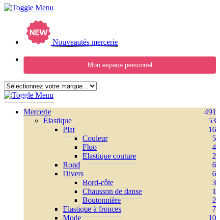
Nouveautés mercerie
Mon espace personnel
Mercerie
491
Élastique
53
Plat
16
Couleur
5
Fluo
4
Elastique couture
2
Rond
6
Divers
6
Bord-côte
3
Chausson de danse
1
Boutonnière
2
Elastique à fronces
7
Mode
10