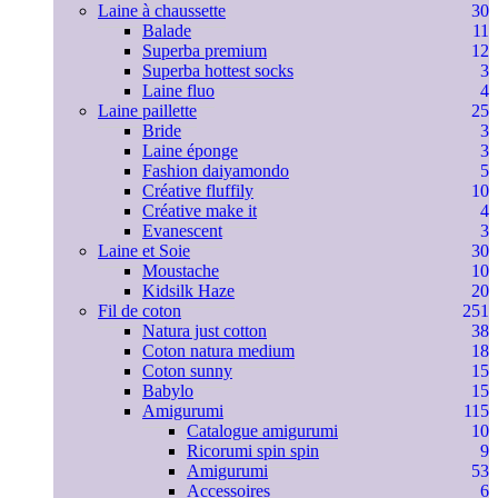
Laine à chaussette
30
Balade
11
Superba premium
12
Superba hottest socks
3
Laine fluo
4
Laine paillette
25
Bride
3
Laine éponge
3
Fashion daiyamondo
5
Créative fluffily
10
Créative make it
4
Evanescent
3
Laine et Soie
30
Moustache
10
Kidsilk Haze
20
Fil de coton
251
Natura just cotton
38
Coton natura medium
18
Coton sunny
15
Babylo
15
Amigurumi
115
Catalogue amigurumi
10
Ricorumi spin spin
9
Amigurumi
53
Accessoires
6