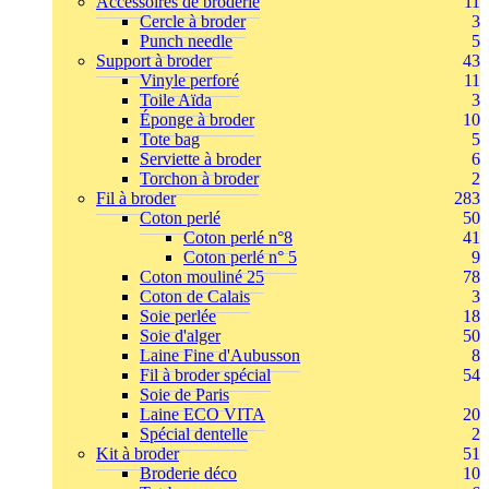
Accessoires de broderie
11
Cercle à broder
3
Punch needle
5
Support à broder
43
Vinyle perforé
11
Toile Aïda
3
Éponge à broder
10
Tote bag
5
Serviette à broder
6
Torchon à broder
2
Fil à broder
283
Coton perlé
50
Coton perlé n°8
41
Coton perlé n° 5
9
Coton mouliné 25
78
Coton de Calais
3
Soie perlée
18
Soie d'alger
50
Laine Fine d'Aubusson
8
Fil à broder spécial
54
Soie de Paris
Laine ECO VITA
20
Spécial dentelle
2
Kit à broder
51
Broderie déco
10