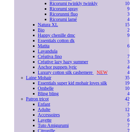
Ricorumi twinkly twinkly
10
Ricorumi spray
9
Ricorunmi fluo
3
Ricorumi lamé
4
Natura XL
15
Bio
2
Happy chenille dmc
9
Essentials cotton dk
Matita
6
Lavandula
Créativa fino
7
Créative lazy hazy summer
3
Anchor puppets lyric
4
Luxury cotton silk cashemere
NEW
4
Laine Mohair
35
Essentials super kid mohair loves silk
19
Ombelle
10
Bling bling
4
Patron tricot
42
Enfant
7
Adulte
12
Accessoires
3
Layette
6
Tuto Amigurumi
7
Citronille
7