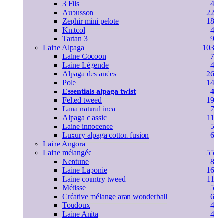
3 Fils
4
Aubusson
22
Zephir mini pelote
18
Knitcol
4
Tartan 3
9
Laine Alpaga
103
Laine Cocoon
7
Laine Légende
4
Alpaga des andes
26
Pole
14
Essentials alpaga twist
4
Felted tweed
19
Lana natural inca
7
Alpaga classic
11
Laine innocence
5
Luxury alpaga cotton fusion
6
Laine Angora
Laine mélangée
55
Neptune
8
Laine Laponie
16
Laine country tweed
11
Métisse
5
Créative mélange aran wonderball
6
Toudoux
4
Laine Anita
4