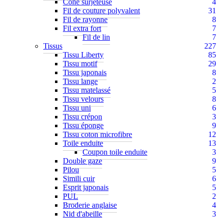
Cône surjeteuse
4
Fil de couture polyvalent
31
Fil de rayonne
8
Fil extra fort
7
Fil de lin
7
Tissus
227
Tissu Liberty
85
Tissu motif
29
Tissu japonais
8
Tissu lange
2
Tissu matelassé
5
Tissu velours
8
Tissu uni
6
Tissu crépon
3
Tissu éponge
9
Tissu coton microfibre
12
Toile enduite
13
Coupon toile enduite
3
Double gaze
9
Pilou
5
Simili cuir
6
Esprit japonais
5
PUL
2
Broderie anglaise
4
Nid d'abeille
3