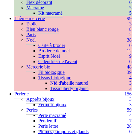
Flex décoratif
6
Macramé
5
Kit macramé
5
Thème mercerie
99
Etoile
3
Bleu blanc rouge
8
Paris
2
Noël
38
Carte à broder
6
Broderie de noël
12
Esprit Noël
9
Calendrier de l'avent
6
Mercerie bio
48
Fil biologique
39
Tissus biologique
4
Nid d'abeille naturel
3
Tissu liberty organic
2
Perlerie
156
Apprêts bijoux
3
Fermoir bijoux
3
Perles
59
Perle macramé
4
Pendentif
7
Perle lettre
28
Plumes pompons et glands
6