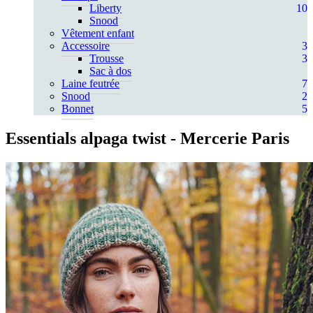
Liberty
10
Snood
Vêtement enfant
Accessoire
3
Trousse
3
Sac à dos
Laine feutrée
7
Snood
2
Bonnet
5
Essentials alpaga twist
- Mercerie Paris