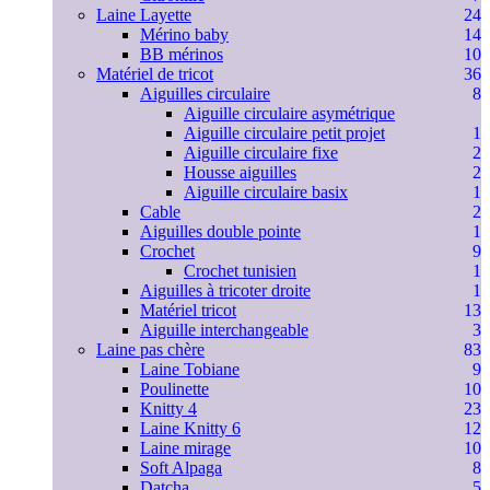
Laine Layette
24
Mérino baby
14
BB mérinos
10
Matériel de tricot
36
Aiguilles circulaire
8
Aiguille circulaire asymétrique
Aiguille circulaire petit projet
1
Aiguille circulaire fixe
2
Housse aiguilles
2
Aiguille circulaire basix
1
Cable
2
Aiguilles double pointe
1
Crochet
9
Crochet tunisien
1
Aiguilles à tricoter droite
1
Matériel tricot
13
Aiguille interchangeable
3
Laine pas chère
83
Laine Tobiane
9
Poulinette
10
Knitty 4
23
Laine Knitty 6
12
Laine mirage
10
Soft Alpaga
8
Datcha
5