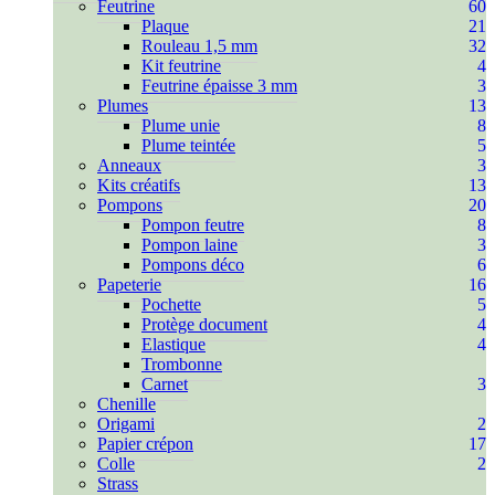
Feutrine
60
Plaque
21
Rouleau 1,5 mm
32
Kit feutrine
4
Feutrine épaisse 3 mm
3
Plumes
13
Plume unie
8
Plume teintée
5
Anneaux
3
Kits créatifs
13
Pompons
20
Pompon feutre
8
Pompon laine
3
Pompons déco
6
Papeterie
16
Pochette
5
Protège document
4
Elastique
4
Trombonne
Carnet
3
Chenille
Origami
2
Papier crépon
17
Colle
2
Strass