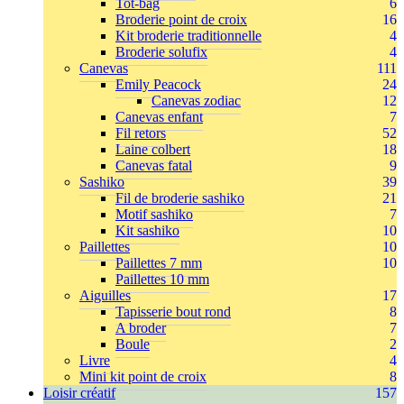
Tot-bag
6
Broderie point de croix
16
Kit broderie traditionnelle
4
Broderie solufix
4
Canevas
111
Emily Peacock
24
Canevas zodiac
12
Canevas enfant
7
Fil retors
52
Laine colbert
18
Canevas fatal
9
Sashiko
39
Fil de broderie sashiko
21
Motif sashiko
7
Kit sashiko
10
Paillettes
10
Paillettes 7 mm
10
Paillettes 10 mm
Aiguilles
17
Tapisserie bout rond
8
A broder
7
Boule
2
Livre
4
Mini kit point de croix
8
Loisir créatif
157