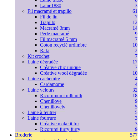
Laine1880
3
Fil macramé et trapillo
61
Fil de lin
7
Trapillo
12
Macramé 3mm
14
Perle macramé
9
Fil macramé 5 mm
7
Coton recyclé urdimbre
10
Raki
2
Kit crochet
7
Laine dégradée
17
Créative chic unique
7
Créative wool dégradée
10
Laine cachemire
4
Cardamome
4
Laine velours
32
Ricorumumi nilli nilli
18
Chenillove
9
Chenillovely
5
Laine à feutrer
5
Laine fourrure
3
Créative make it fur
3
Ricorumi furry furry
9
Broderie
577