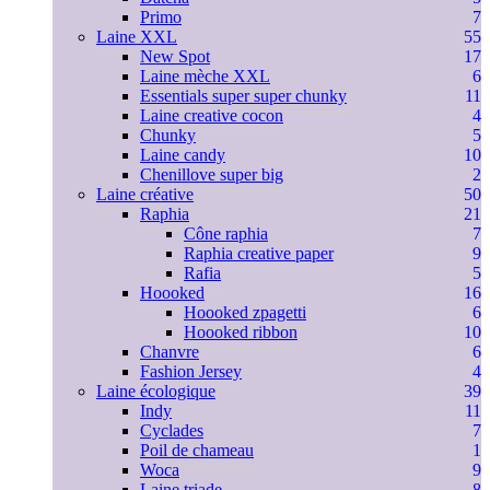
Primo
7
Laine XXL
55
New Spot
17
Laine mèche XXL
6
Essentials super super chunky
11
Laine creative cocon
4
Chunky
5
Laine candy
10
Chenillove super big
2
Laine créative
50
Raphia
21
Cône raphia
7
Raphia creative paper
9
Rafia
5
Hoooked
16
Hoooked zpagetti
6
Hoooked ribbon
10
Chanvre
6
Fashion Jersey
4
Laine écologique
39
Indy
11
Cyclades
7
Poil de chameau
1
Woca
9
Laine triade
8