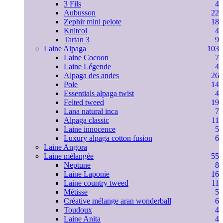
3 Fils
4
Aubusson
22
Zephir mini pelote
18
Knitcol
4
Tartan 3
9
Laine Alpaga
103
Laine Cocoon
7
Laine Légende
4
Alpaga des andes
26
Pole
14
Essentials alpaga twist
4
Felted tweed
19
Lana natural inca
7
Alpaga classic
11
Laine innocence
5
Luxury alpaga cotton fusion
6
Laine Angora
Laine mélangée
55
Neptune
8
Laine Laponie
16
Laine country tweed
11
Métisse
5
Créative mélange aran wonderball
6
Toudoux
4
Laine Anita
4