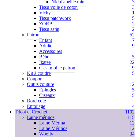
Nid d'abeille mini
3
Tissu voile de coton
3
Vichy
1
Tissu patchwork
5
ZORB
2
Tissu satin
2
Patron
52
Enfant
7
Adulte
9
Accessoires
Bébé
5
Ikatée
22
C'est moi le patron
9
Kit à coudre
5
Coupon
Outils couture
12
Epingles
5
Ciseaux
5
Bord cote
Entoilage
4
Tricot et Crochet
1102
Laine mérinos
115
Laine Mérina
12
Laine Mérinos
12
Woolly
34