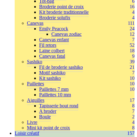
Tot-bag
6
Broderie point de croix
16
Kit broderie traditionnelle
4
Broderie solufix
4
Canevas
111
Emily Peacock
24
Canevas zodiac
12
Canevas enfant
7
Fil retors
52
Laine colbert
18
Canevas fatal
9
Sashiko
39
Fil de broderie sashiko
21
Motif sashiko
7
Kit sashiko
10
Paillettes
10
Paillettes 7 mm
10
Paillettes 10 mm
Aiguilles
17
Tapisserie bout rond
8
A broder
7
Boule
2
Livre
4
Mini kit point de croix
8
Loisir créatif
157