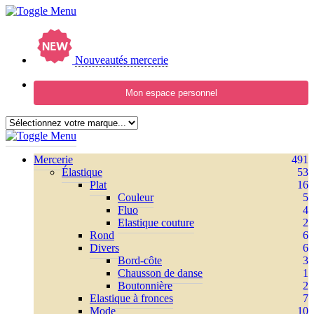
Nouveautés mercerie
Mon espace personnel
Mercerie
491
Élastique
53
Plat
16
Couleur
5
Fluo
4
Elastique couture
2
Rond
6
Divers
6
Bord-côte
3
Chausson de danse
1
Boutonnière
2
Elastique à fronces
7
Mode
10