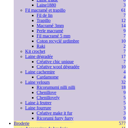
Laine1880
3
Fil macramé et trapillo
61
Fil de lin
7
Trapillo
12
Macramé 3mm
14
Perle macramé
9
Fil macramé 5 mm
7
Coton recyclé urdimbre
10
Raki
2
Kit crochet
7
Laine dégradée
17
Créative chic unique
7
Créative wool dégradée
10
Laine cachemire
4
Cardamome
4
Laine velours
32
Ricorumumi nilli nilli
18
Chenillove
9
Chenillovely
5
Laine à feutrer
5
Laine fourrure
3
Créative make it fur
3
Ricorumi furry furry
9
Broderie
577