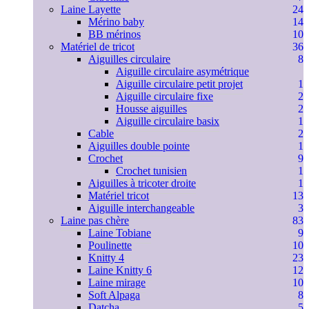
Laine Layette
24
Mérino baby
14
BB mérinos
10
Matériel de tricot
36
Aiguilles circulaire
8
Aiguille circulaire asymétrique
Aiguille circulaire petit projet
1
Aiguille circulaire fixe
2
Housse aiguilles
2
Aiguille circulaire basix
1
Cable
2
Aiguilles double pointe
1
Crochet
9
Crochet tunisien
1
Aiguilles à tricoter droite
1
Matériel tricot
13
Aiguille interchangeable
3
Laine pas chère
83
Laine Tobiane
9
Poulinette
10
Knitty 4
23
Laine Knitty 6
12
Laine mirage
10
Soft Alpaga
8
Datcha
5