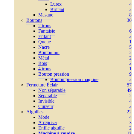
Lurex
4
Brillant
2
Masque
8
Boutons
30
2 trous
Fantaisie
6
Enfant
2
Queue
1
Nacre
5
Bouton uni
2
Métal
2
Bois
2
4 trous
1
Bouton pression
9
Bouton pression magique
2
Fermeture Éclair
57
Non séparable
49
Séparable
2
Invisible
4
Curseur
2
Aiguilles
22
Mode
4
À repriser
3
Enfile aiguille
2
Machine à coudre
13