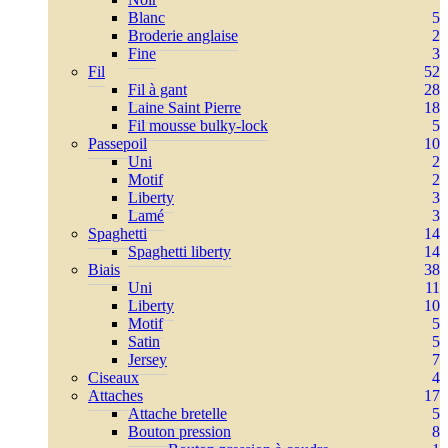
Blanc
5
Broderie anglaise
2
Fine
3
Fil
52
Fil à gant
28
Laine Saint Pierre
18
Fil mousse bulky-lock
5
Passepoil
10
Uni
2
Motif
2
Liberty
3
Lamé
3
Spaghetti
14
Spaghetti liberty
14
Biais
38
Uni
11
Liberty
10
Motif
5
Satin
5
Jersey
7
Ciseaux
4
Attaches
17
Attache bretelle
5
Bouton pression
8