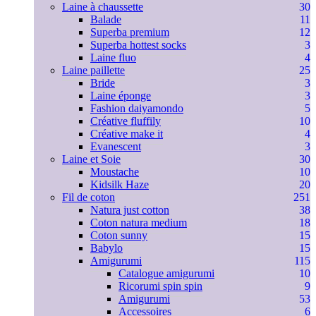
Laine à chaussette
30
Balade
11
Superba premium
12
Superba hottest socks
3
Laine fluo
4
Laine paillette
25
Bride
3
Laine éponge
3
Fashion daiyamondo
5
Créative fluffily
10
Créative make it
4
Evanescent
3
Laine et Soie
30
Moustache
10
Kidsilk Haze
20
Fil de coton
251
Natura just cotton
38
Coton natura medium
18
Coton sunny
15
Babylo
15
Amigurumi
115
Catalogue amigurumi
10
Ricorumi spin spin
9
Amigurumi
53
Accessoires
6