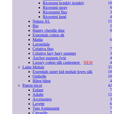
Ricorumi twinkly twinkly
10
Ricorumi spray
9
Ricorunmi fluo
3
Ricorumi lamé
4
Natura XL
15
Bio
2
Happy chenille dmc
9
Essentials cotton dk
Matita
6
Lavandula
Créativa fino
7
Créative lazy hazy summer
3
Anchor puppets lyric
4
Luxury cotton silk cashemere
NEW
4
Laine Mohair
35
Essentials super kid mohair loves silk
19
Ombelle
10
Bling bling
4
Patron tricot
42
Enfant
7
Adulte
12
Accessoires
3
Layette
6
Tuto Amigurumi
7
Citronille
7