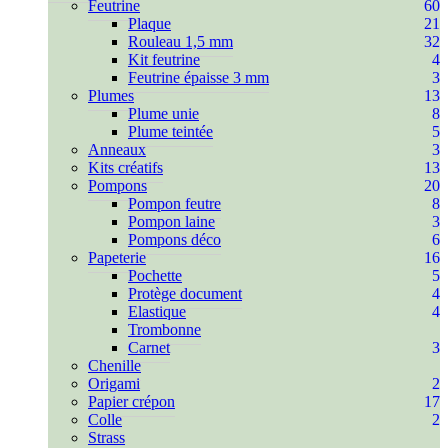
Feutrine
60
Plaque
21
Rouleau 1,5 mm
32
Kit feutrine
4
Feutrine épaisse 3 mm
3
Plumes
13
Plume unie
8
Plume teintée
5
Anneaux
3
Kits créatifs
13
Pompons
20
Pompon feutre
8
Pompon laine
3
Pompons déco
6
Papeterie
16
Pochette
5
Protège document
4
Elastique
4
Trombonne
Carnet
3
Chenille
Origami
2
Papier crépon
17
Colle
2
Strass