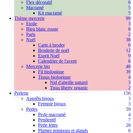
Flex décoratif
6
Macramé
5
Kit macramé
5
Thème mercerie
99
Etoile
3
Bleu blanc rouge
8
Paris
2
Noël
38
Carte à broder
6
Broderie de noël
12
Esprit Noël
9
Calendrier de l'avent
6
Mercerie bio
48
Fil biologique
39
Tissus biologique
4
Nid d'abeille naturel
3
Tissu liberty organic
2
Perlerie
156
Apprêts bijoux
3
Fermoir bijoux
3
Perles
59
Perle macramé
4
Pendentif
7
Perle lettre
28
Plumes pompons et glands
6