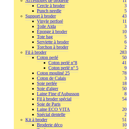
Accessoires de broderie
11
Cercle à broder
3
Punch needle
5
Support à broder
43
Vinyle perforé
11
Toile Aïda
3
Éponge à broder
10
Tote bag
5
Serviette à broder
6
Torchon à broder
2
Fil à broder
283
Coton perlé
50
Coton perlé n°8
41
Coton perlé n° 5
9
Coton mouliné 25
78
Coton de Calais
3
Soie perlée
18
Soie d'alger
50
Laine Fine d'Aubusson
8
Fil à broder spécial
54
Soie de Paris
Laine ECO VITA
20
Spécial dentelle
2
Kit à broder
51
Broderie déco
10