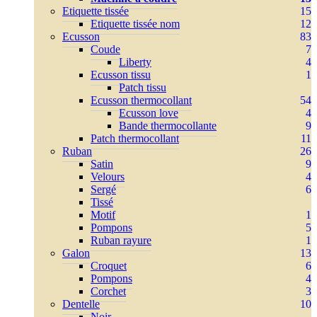
Etiquette tissée
15
Etiquette tissée nom
12
Ecusson
83
Coude
7
Liberty
4
Ecusson tissu
1
Patch tissu
Ecusson thermocollant
54
Ecusson love
4
Bande thermocollante
9
Patch thermocollant
11
Ruban
26
Satin
9
Velours
4
Sergé
6
Tissé
Motif
1
Pompons
5
Ruban rayure
1
Galon
13
Croquet
6
Pompons
4
Corchet
3
Dentelle
10
Noir