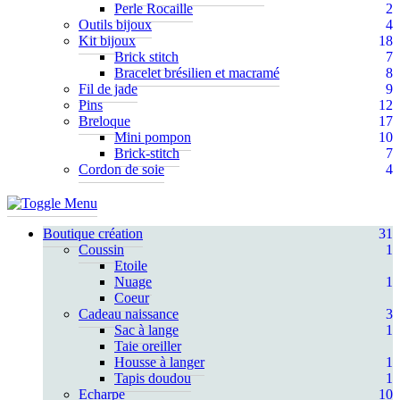
Perle Rocaille
2
Outils bijoux
4
Kit bijoux
18
Brick stitch
7
Bracelet brésilien et macramé
8
Fil de jade
9
Pins
12
Breloque
17
Mini pompon
10
Brick-stitch
7
Cordon de soie
4
Boutique création
31
Coussin
1
Etoile
Nuage
1
Coeur
Cadeau naissance
3
Sac à lange
1
Taie oreiller
Housse à langer
1
Tapis doudou
1
Echarpe
10