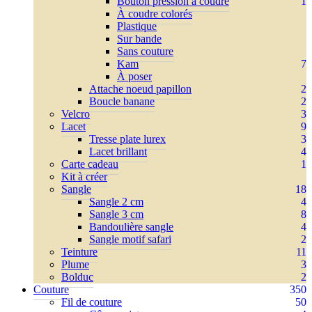
Bouton pression à coudre
1
À coudre colorés
Plastique
Sur bande
Sans couture
Kam
7
À poser
Attache noeud papillon
2
Boucle banane
2
Velcro
3
Lacet
9
Tresse plate lurex
3
Lacet brillant
4
Carte cadeau
1
Kit à créer
Sangle
18
Sangle 2 cm
4
Sangle 3 cm
8
Bandoulière sangle
4
Sangle motif safari
2
Teinture
11
Plume
3
Bolduc
2
Couture
350
Fil de couture
50