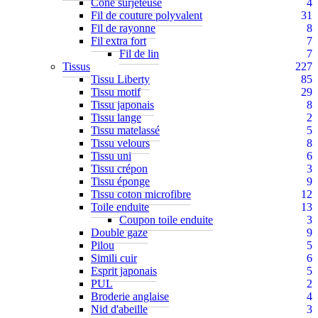
Cône surjeteuse
4
Fil de couture polyvalent
31
Fil de rayonne
8
Fil extra fort
7
Fil de lin
7
Tissus
227
Tissu Liberty
85
Tissu motif
29
Tissu japonais
8
Tissu lange
2
Tissu matelassé
5
Tissu velours
8
Tissu uni
6
Tissu crépon
3
Tissu éponge
9
Tissu coton microfibre
12
Toile enduite
13
Coupon toile enduite
3
Double gaze
9
Pilou
5
Simili cuir
6
Esprit japonais
5
PUL
2
Broderie anglaise
4
Nid d'abeille
3