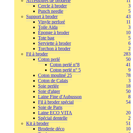
Accessoires de broderie
11
Cercle à broder
3
Punch needle
5
Support à broder
43
Vinyle perforé
11
Toile Aïda
3
Éponge à broder
10
Tote bag
5
Serviette à broder
6
Torchon à broder
2
Fil à broder
283
Coton perlé
50
Coton perlé n°8
41
Coton perlé n° 5
9
Coton mouliné 25
78
Coton de Calais
3
Soie perlée
18
Soie d'alger
50
Laine Fine d'Aubusson
8
Fil à broder spécial
54
Soie de Paris
Laine ECO VITA
20
Spécial dentelle
2
Kit à broder
51
Broderie déco
10