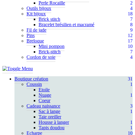
Perle Rocaille
2
Outils bijoux
4
Kit bijoux
18
Brick stitch
7
Bracelet brésilien et macramé
8
Fil de jade
9
Pins
12
Breloque
17
Mini pompon
10
Brick-stitch
7
Cordon de soie
4
Boutique création
31
Coussin
1
Etoile
Nuage
1
Coeur
Cadeau naissance
3
Sac à lange
1
Taie oreiller
Housse à langer
1
Tapis doudou
1
Echarpe
10