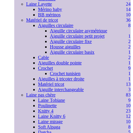
Laine Layette
24
Mérino baby
14
BB mérinos
10
Matériel de tricot
36
Aiguilles circulaire
8
Aiguille circulaire asymétrique
Aiguille circulaire petit projet
1
Aiguille circulaire fixe
2
Housse aiguilles
2
Aiguille circulaire basix
1
Cable
2
Aiguilles double pointe
1
Crochet
9
Crochet tunisien
1
Aiguilles à tricoter droite
1
Matériel tricot
13
Aiguille interchangeable
3
Laine pas chère
83
Laine Tobiane
9
Poulinette
10
Knitty 4
23
Laine Knitty 6
12
Laine mirage
10
Soft Alpaga
8
Datcha
5