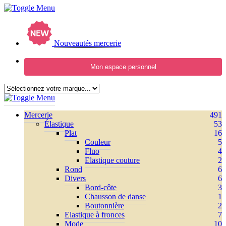
Nouveautés mercerie
Mon espace personnel
Mercerie
491
Élastique
53
Plat
16
Couleur
5
Fluo
4
Elastique couture
2
Rond
6
Divers
6
Bord-côte
3
Chausson de danse
1
Boutonnière
2
Elastique à fronces
7
Mode
10