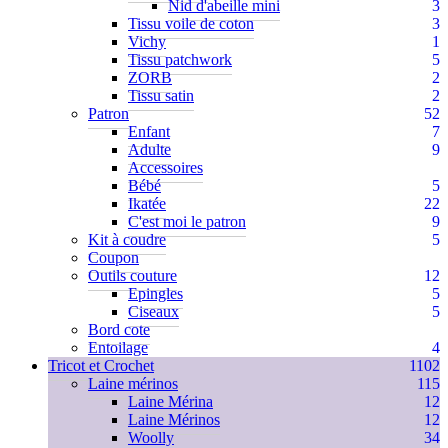
Nid d'abeille mini
3
Tissu voile de coton
3
Vichy
1
Tissu patchwork
5
ZORB
2
Tissu satin
2
Patron
52
Enfant
7
Adulte
9
Accessoires
Bébé
5
Ikatée
22
C'est moi le patron
9
Kit à coudre
5
Coupon
Outils couture
12
Epingles
5
Ciseaux
5
Bord cote
Entoilage
4
Tricot et Crochet
1102
Laine mérinos
115
Laine Mérina
12
Laine Mérinos
12
Woolly
34