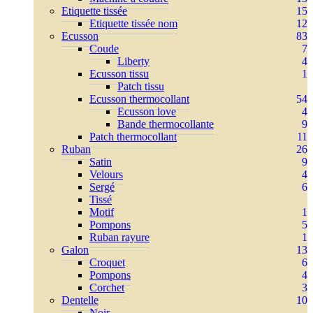
Etiquette tissée
15
Etiquette tissée nom
12
Ecusson
83
Coude
7
Liberty
4
Ecusson tissu
1
Patch tissu
Ecusson thermocollant
54
Ecusson love
4
Bande thermocollante
9
Patch thermocollant
11
Ruban
26
Satin
9
Velours
4
Sergé
6
Tissé
Motif
1
Pompons
5
Ruban rayure
1
Galon
13
Croquet
6
Pompons
4
Corchet
3
Dentelle
10
Noir