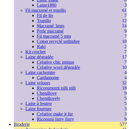
Laine1880
3
Fil macramé et trapillo
61
Fil de lin
7
Trapillo
12
Macramé 3mm
14
Perle macramé
9
Fil macramé 5 mm
7
Coton recyclé urdimbre
10
Raki
2
Kit crochet
7
Laine dégradée
17
Créative chic unique
7
Créative wool dégradée
10
Laine cachemire
4
Cardamome
4
Laine velours
32
Ricorumumi nilli nilli
18
Chenillove
9
Chenillovely
5
Laine à feutrer
5
Laine fourrure
3
Créative make it fur
3
Ricorumi furry furry
9
Broderie
577