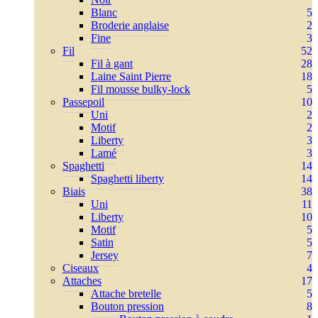
Blanc
5
Broderie anglaise
2
Fine
3
Fil
52
Fil à gant
28
Laine Saint Pierre
18
Fil mousse bulky-lock
5
Passepoil
10
Uni
2
Motif
2
Liberty
3
Lamé
3
Spaghetti
14
Spaghetti liberty
14
Biais
38
Uni
11
Liberty
10
Motif
5
Satin
5
Jersey
7
Ciseaux
4
Attaches
17
Attache bretelle
5
Bouton pression
8