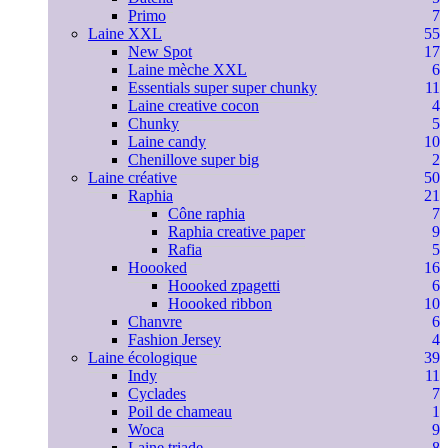
Primo
7
Laine XXL
55
New Spot
17
Laine mèche XXL
6
Essentials super super chunky
11
Laine creative cocon
4
Chunky
5
Laine candy
10
Chenillove super big
2
Laine créative
50
Raphia
21
Cône raphia
7
Raphia creative paper
9
Rafia
5
Hoooked
16
Hoooked zpagetti
6
Hoooked ribbon
10
Chanvre
6
Fashion Jersey
4
Laine écologique
39
Indy
11
Cyclades
7
Poil de chameau
1
Woca
9
Laine triade
8