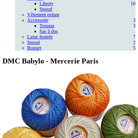
Liberty
10
Snood
Vêtement enfant
Accessoire
3
Trousse
3
Sac à dos
Laine feutrée
7
Snood
2
Bonnet
5
DMC Babylo
- Mercerie Paris