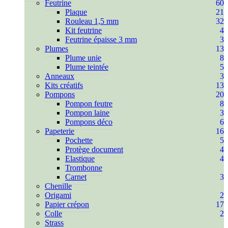
Feutrine
60
Plaque
21
Rouleau 1,5 mm
32
Kit feutrine
4
Feutrine épaisse 3 mm
3
Plumes
13
Plume unie
8
Plume teintée
5
Anneaux
3
Kits créatifs
13
Pompons
20
Pompon feutre
8
Pompon laine
3
Pompons déco
6
Papeterie
16
Pochette
5
Protège document
4
Elastique
4
Trombonne
Carnet
3
Chenille
Origami
2
Papier crépon
17
Colle
2
Strass