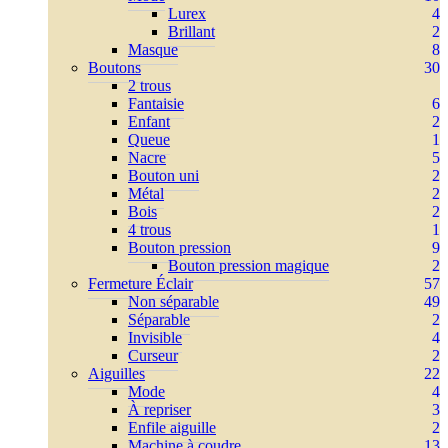
Lurex
4
Brillant
2
Masque
8
Boutons
30
2 trous
Fantaisie
6
Enfant
2
Queue
1
Nacre
5
Bouton uni
2
Métal
2
Bois
2
4 trous
1
Bouton pression
9
Bouton pression magique
2
Fermeture Éclair
57
Non séparable
49
Séparable
2
Invisible
4
Curseur
2
Aiguilles
22
Mode
4
À repriser
3
Enfile aiguille
2
Machine à coudre
13