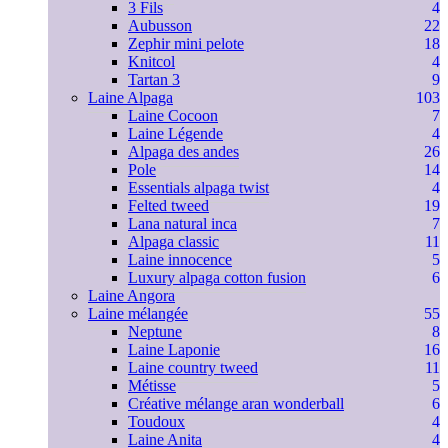
3 Fils
4
Aubusson
22
Zephir mini pelote
18
Knitcol
4
Tartan 3
9
Laine Alpaga
103
Laine Cocoon
7
Laine Légende
4
Alpaga des andes
26
Pole
14
Essentials alpaga twist
4
Felted tweed
19
Lana natural inca
7
Alpaga classic
11
Laine innocence
5
Luxury alpaga cotton fusion
6
Laine Angora
Laine mélangée
55
Neptune
8
Laine Laponie
16
Laine country tweed
11
Métisse
5
Créative mélange aran wonderball
6
Toudoux
4
Laine Anita
4