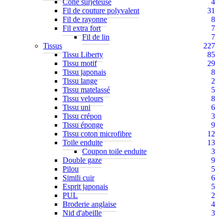
Cône surjeteuse
4
Fil de couture polyvalent
31
Fil de rayonne
8
Fil extra fort
7
Fil de lin
7
Tissus
227
Tissu Liberty
85
Tissu motif
29
Tissu japonais
8
Tissu lange
2
Tissu matelassé
5
Tissu velours
8
Tissu uni
6
Tissu crépon
3
Tissu éponge
9
Tissu coton microfibre
12
Toile enduite
13
Coupon toile enduite
3
Double gaze
9
Pilou
5
Simili cuir
6
Esprit japonais
5
PUL
2
Broderie anglaise
4
Nid d'abeille
3