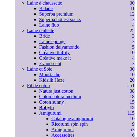
Laine à chaussette
30
Balade
11
Superba premium
12
Superba hottest socks
3
Laine fluo
4
Laine paillette
25
Bride
3
Laine éponge
3
Fashion daiyamondo
5
Créative fluffily
10
Créative make it
4
Evanescent
3
Laine et Soie
30
Moustache
10
Kidsilk Haze
20
Fil de coton
251
Natura just cotton
38
Coton natura medium
18
Coton sunny
15
Babylo
15
Amigurumi
115
Catalogue amigurumi
10
Ricorumi spin spin
9
Amigurumi
53
Accessoires
6