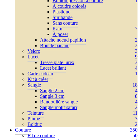
Bouton pression à coudre
1
À coudre colorés
Plastique
Sur bande
Sans couture
Kam
7
À poser
Attache noeud papillon
2
Boucle banane
2
Velcro
3
Lacet
9
Tresse plate lurex
3
Lacet brillant
4
Carte cadeau
1
Kit à créer
Sangle
18
Sangle 2 cm
4
Sangle 3 cm
8
Bandoulière sangle
4
Sangle motif safari
2
Teinture
11
Plume
3
Bolduc
2
Couture
350
Fil de couture
50