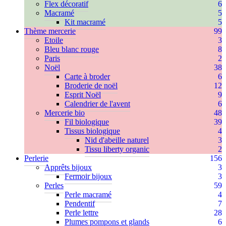
Flex décoratif
6
Macramé
5
Kit macramé
5
Thème mercerie
99
Etoile
3
Bleu blanc rouge
8
Paris
2
Noël
38
Carte à broder
6
Broderie de noël
12
Esprit Noël
9
Calendrier de l'avent
6
Mercerie bio
48
Fil biologique
39
Tissus biologique
4
Nid d'abeille naturel
3
Tissu liberty organic
2
Perlerie
156
Apprêts bijoux
3
Fermoir bijoux
3
Perles
59
Perle macramé
4
Pendentif
7
Perle lettre
28
Plumes pompons et glands
6