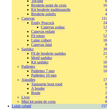
Tot-bag
6
Broderie point de croix
16
Kit broderie traditionnelle
4
Broderie solufix
4
Canevas
111
Emily Peacock
24
Canevas zodiac
12
Canevas enfant
7
Fil retors
52
Laine colbert
18
Canevas fatal
9
Sashiko
39
Fil de broderie sashiko
21
Motif sashiko
7
Kit sashiko
10
Paillettes
10
Paillettes 7 mm
10
Paillettes 10 mm
Aiguilles
17
Tapisserie bout rond
8
A broder
7
Boule
2
Livre
4
Mini kit point de croix
8
Loisir créatif
157