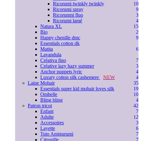
Ricorumi twinkly twinkly
10
Ricorumi spray
9
Ricorunmi fluo
3
Ricorumi lamé
4
Natura XL
15
Bio
2
Happy chenille dmc
9
Essentials cotton dk
Matita
6
Lavandula
Créativa fino
7
Créative lazy hazy summer
3
Anchor puppets lyric
4
Luxury cotton silk cashemere
NEW
4
Laine Mohair
35
Essentials super kid mohair loves silk
19
Ombelle
10
Bling bling
4
Patron tricot
42
Enfant
7
Adulte
12
Accessoires
3
Layette
6
Tuto Amigurumi
7
Citronille
7