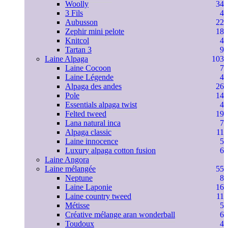
Woolly
34
3 Fils
4
Aubusson
22
Zephir mini pelote
18
Knitcol
4
Tartan 3
9
Laine Alpaga
103
Laine Cocoon
7
Laine Légende
4
Alpaga des andes
26
Pole
14
Essentials alpaga twist
4
Felted tweed
19
Lana natural inca
7
Alpaga classic
11
Laine innocence
5
Luxury alpaga cotton fusion
6
Laine Angora
Laine mélangée
55
Neptune
8
Laine Laponie
16
Laine country tweed
11
Métisse
5
Créative mélange aran wonderball
6
Toudoux
4