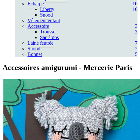
Echarpe
10
Liberty
10
Snood
Vêtement enfant
Accessoire
3
Trousse
3
Sac à dos
Laine feutrée
7
Snood
2
Bonnet
5
Accessoires amigurumi
- Mercerie Paris