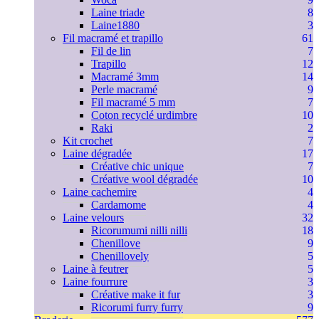
Laine triade
8
Laine1880
3
Fil macramé et trapillo
61
Fil de lin
7
Trapillo
12
Macramé 3mm
14
Perle macramé
9
Fil macramé 5 mm
7
Coton recyclé urdimbre
10
Raki
2
Kit crochet
7
Laine dégradée
17
Créative chic unique
7
Créative wool dégradée
10
Laine cachemire
4
Cardamome
4
Laine velours
32
Ricorumumi nilli nilli
18
Chenillove
9
Chenillovely
5
Laine à feutrer
5
Laine fourrure
3
Créative make it fur
3
Ricorumi furry furry
9