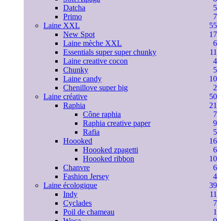
Datcha
5
Primo
7
Laine XXL
55
New Spot
17
Laine mèche XXL
6
Essentials super super chunky
11
Laine creative cocon
4
Chunky
5
Laine candy
10
Chenillove super big
2
Laine créative
50
Raphia
21
Cône raphia
7
Raphia creative paper
9
Rafia
5
Hoooked
16
Hoooked zpagetti
6
Hoooked ribbon
10
Chanvre
6
Fashion Jersey
4
Laine écologique
39
Indy
11
Cyclades
7
Poil de chameau
1
Woca
9