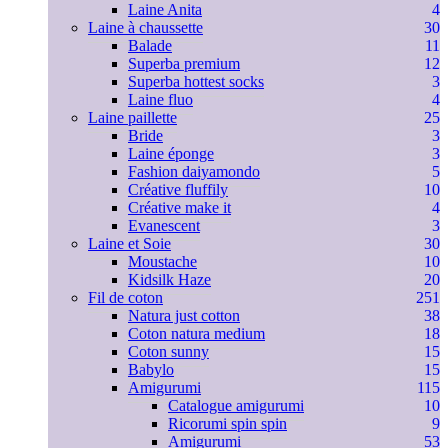
Laine Anita
4
Laine à chaussette
30
Balade
11
Superba premium
12
Superba hottest socks
3
Laine fluo
4
Laine paillette
25
Bride
3
Laine éponge
3
Fashion daiyamondo
5
Créative fluffily
10
Créative make it
4
Evanescent
3
Laine et Soie
30
Moustache
10
Kidsilk Haze
20
Fil de coton
251
Natura just cotton
38
Coton natura medium
18
Coton sunny
15
Babylo
15
Amigurumi
115
Catalogue amigurumi
10
Ricorumi spin spin
9
Amigurumi
53