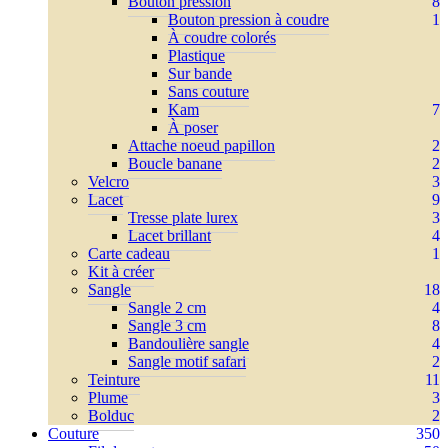
Bouton pression
8
Bouton pression à coudre
1
À coudre colorés
Plastique
Sur bande
Sans couture
Kam
7
À poser
Attache noeud papillon
2
Boucle banane
2
Velcro
3
Lacet
9
Tresse plate lurex
3
Lacet brillant
4
Carte cadeau
1
Kit à créer
Sangle
18
Sangle 2 cm
4
Sangle 3 cm
8
Bandoulière sangle
4
Sangle motif safari
2
Teinture
11
Plume
3
Bolduc
2
Couture
350