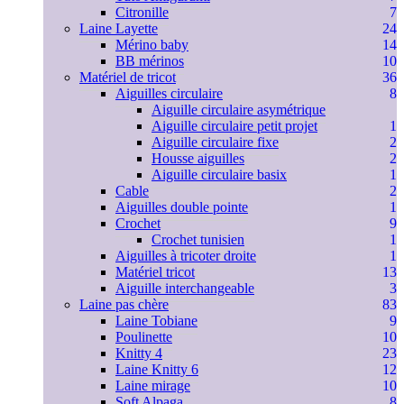
Citronille
7
Laine Layette
24
Mérino baby
14
BB mérinos
10
Matériel de tricot
36
Aiguilles circulaire
8
Aiguille circulaire asymétrique
Aiguille circulaire petit projet
1
Aiguille circulaire fixe
2
Housse aiguilles
2
Aiguille circulaire basix
1
Cable
2
Aiguilles double pointe
1
Crochet
9
Crochet tunisien
1
Aiguilles à tricoter droite
1
Matériel tricot
13
Aiguille interchangeable
3
Laine pas chère
83
Laine Tobiane
9
Poulinette
10
Knitty 4
23
Laine Knitty 6
12
Laine mirage
10
Soft Alpaga
8