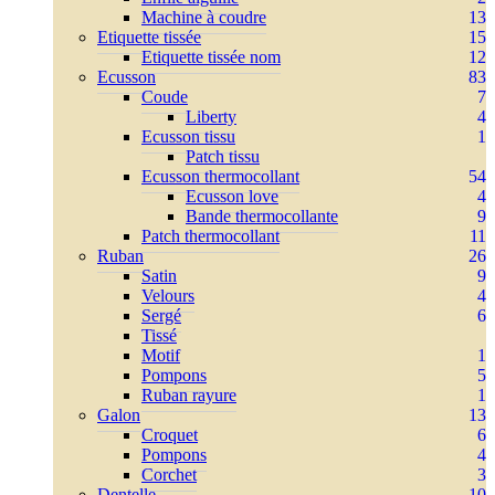
Machine à coudre
13
Etiquette tissée
15
Etiquette tissée nom
12
Ecusson
83
Coude
7
Liberty
4
Ecusson tissu
1
Patch tissu
Ecusson thermocollant
54
Ecusson love
4
Bande thermocollante
9
Patch thermocollant
11
Ruban
26
Satin
9
Velours
4
Sergé
6
Tissé
Motif
1
Pompons
5
Ruban rayure
1
Galon
13
Croquet
6
Pompons
4
Corchet
3
Dentelle
10