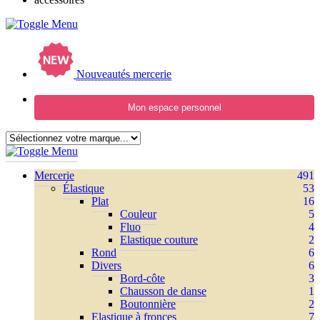
Nouveautés mercerie
Mon espace personnel
Mercerie
491
Élastique
53
Plat
16
Couleur
5
Fluo
4
Elastique couture
2
Rond
6
Divers
6
Bord-côte
3
Chausson de danse
1
Boutonnière
2
Elastique à fronces
7