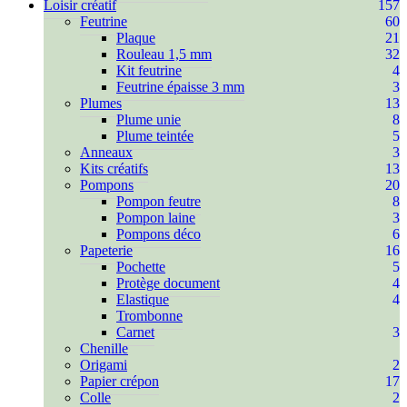
Loisir créatif
157
Feutrine
60
Plaque
21
Rouleau 1,5 mm
32
Kit feutrine
4
Feutrine épaisse 3 mm
3
Plumes
13
Plume unie
8
Plume teintée
5
Anneaux
3
Kits créatifs
13
Pompons
20
Pompon feutre
8
Pompon laine
3
Pompons déco
6
Papeterie
16
Pochette
5
Protège document
4
Elastique
4
Trombonne
Carnet
3
Chenille
Origami
2
Papier crépon
17
Colle
2