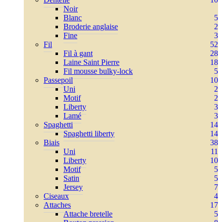
Noir
Blanc
5
Broderie anglaise
2
Fine
3
Fil
52
Fil à gant
28
Laine Saint Pierre
18
Fil mousse bulky-lock
5
Passepoil
10
Uni
2
Motif
2
Liberty
3
Lamé
3
Spaghetti
14
Spaghetti liberty
14
Biais
38
Uni
11
Liberty
10
Motif
5
Satin
5
Jersey
7
Ciseaux
4
Attaches
17
Attache bretelle
5