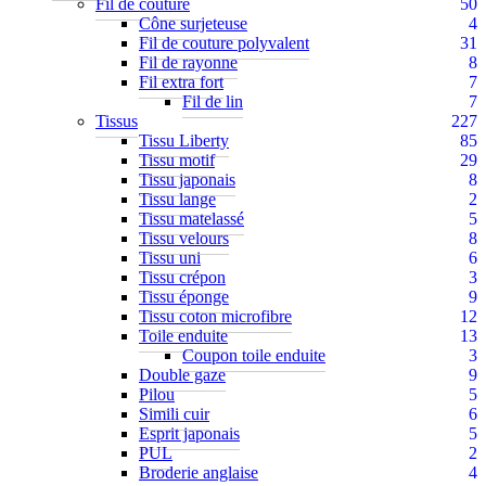
Fil de couture
50
Cône surjeteuse
4
Fil de couture polyvalent
31
Fil de rayonne
8
Fil extra fort
7
Fil de lin
7
Tissus
227
Tissu Liberty
85
Tissu motif
29
Tissu japonais
8
Tissu lange
2
Tissu matelassé
5
Tissu velours
8
Tissu uni
6
Tissu crépon
3
Tissu éponge
9
Tissu coton microfibre
12
Toile enduite
13
Coupon toile enduite
3
Double gaze
9
Pilou
5
Simili cuir
6
Esprit japonais
5
PUL
2
Broderie anglaise
4