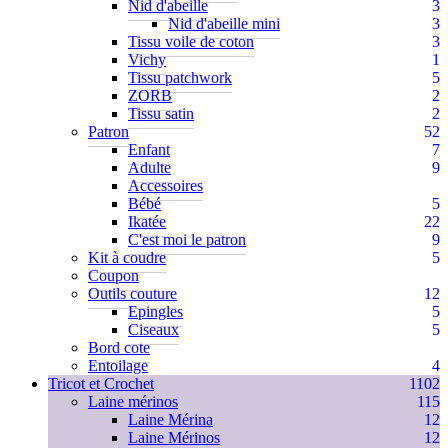
Nid d'abeille
3
Nid d'abeille mini
3
Tissu voile de coton
3
Vichy
1
Tissu patchwork
5
ZORB
2
Tissu satin
2
Patron
52
Enfant
7
Adulte
9
Accessoires
Bébé
5
Ikatée
22
C'est moi le patron
9
Kit à coudre
5
Coupon
Outils couture
12
Epingles
5
Ciseaux
5
Bord cote
Entoilage
4
Tricot et Crochet
1102
Laine mérinos
115
Laine Mérina
12
Laine Mérinos
12