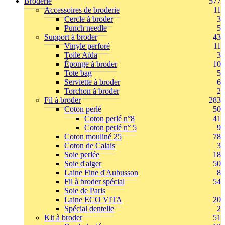
Broderie
577
Accessoires de broderie
11
Cercle à broder
3
Punch needle
5
Support à broder
43
Vinyle perforé
11
Toile Aïda
3
Éponge à broder
10
Tote bag
5
Serviette à broder
6
Torchon à broder
2
Fil à broder
283
Coton perlé
50
Coton perlé n°8
41
Coton perlé n° 5
9
Coton mouliné 25
78
Coton de Calais
3
Soie perlée
18
Soie d'alger
50
Laine Fine d'Aubusson
8
Fil à broder spécial
54
Soie de Paris
Laine ECO VITA
20
Spécial dentelle
2
Kit à broder
51