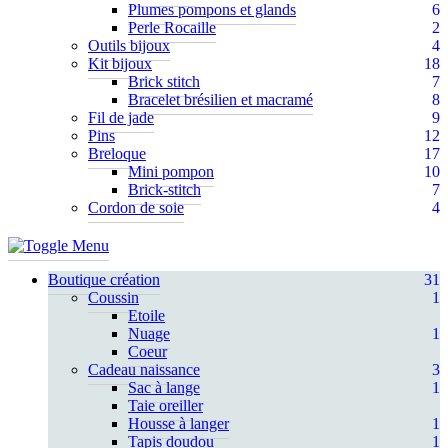
Plumes pompons et glands
6
Perle Rocaille
2
Outils bijoux
4
Kit bijoux
18
Brick stitch
7
Bracelet brésilien et macramé
8
Fil de jade
9
Pins
12
Breloque
17
Mini pompon
10
Brick-stitch
7
Cordon de soie
4
Boutique création
31
Coussin
1
Etoile
Nuage
1
Coeur
Cadeau naissance
3
Sac à lange
1
Taie oreiller
Housse à langer
1
Tapis doudou
1