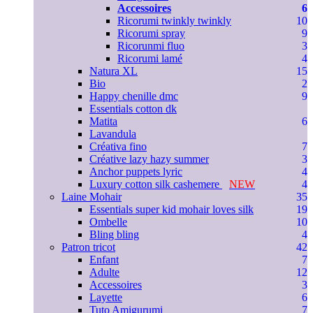
Accessoires
6
Ricorumi twinkly twinkly
10
Ricorumi spray
9
Ricorunmi fluo
3
Ricorumi lamé
4
Natura XL
15
Bio
2
Happy chenille dmc
9
Essentials cotton dk
Matita
6
Lavandula
Créativa fino
7
Créative lazy hazy summer
3
Anchor puppets lyric
4
Luxury cotton silk cashemere
NEW
4
Laine Mohair
35
Essentials super kid mohair loves silk
19
Ombelle
10
Bling bling
4
Patron tricot
42
Enfant
7
Adulte
12
Accessoires
3
Layette
6
Tuto Amigurumi
7