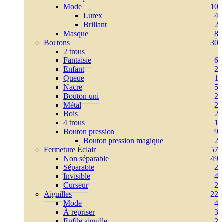
Mode
10
Lurex
4
Brillant
2
Masque
8
Boutons
30
2 trous
Fantaisie
6
Enfant
2
Queue
1
Nacre
5
Bouton uni
2
Métal
2
Bois
2
4 trous
1
Bouton pression
9
Bouton pression magique
2
Fermeture Éclair
57
Non séparable
49
Séparable
2
Invisible
4
Curseur
2
Aiguilles
22
Mode
4
À repriser
3
Enfile aiguille
2