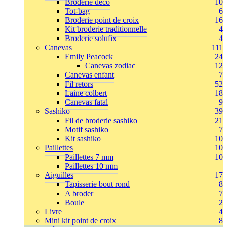
Broderie déco
10
Tot-bag
6
Broderie point de croix
16
Kit broderie traditionnelle
4
Broderie solufix
4
Canevas
111
Emily Peacock
24
Canevas zodiac
12
Canevas enfant
7
Fil retors
52
Laine colbert
18
Canevas fatal
9
Sashiko
39
Fil de broderie sashiko
21
Motif sashiko
7
Kit sashiko
10
Paillettes
10
Paillettes 7 mm
10
Paillettes 10 mm
Aiguilles
17
Tapisserie bout rond
8
A broder
7
Boule
2
Livre
4
Mini kit point de croix
8