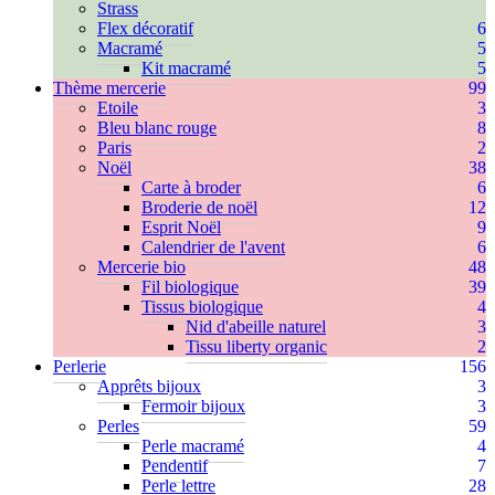
Strass
Flex décoratif
6
Macramé
5
Kit macramé
5
Thème mercerie
99
Etoile
3
Bleu blanc rouge
8
Paris
2
Noël
38
Carte à broder
6
Broderie de noël
12
Esprit Noël
9
Calendrier de l'avent
6
Mercerie bio
48
Fil biologique
39
Tissus biologique
4
Nid d'abeille naturel
3
Tissu liberty organic
2
Perlerie
156
Apprêts bijoux
3
Fermoir bijoux
3
Perles
59
Perle macramé
4
Pendentif
7
Perle lettre
28