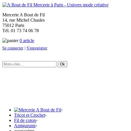
Mercerie A Bout de Fil
14, rue Michel Chasles
75012 Paris
Tél. 01 73 74 06 78
0 article
Se connecter
|
S'enregistrer
Ok
›
Tricot et Crochet
›
Fil de coton
›
Amigurumi
›
accessoires