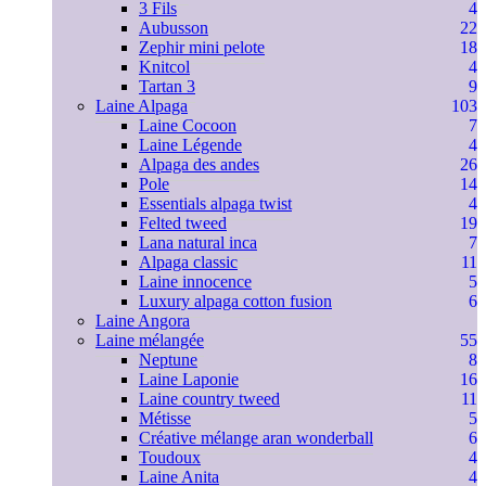
3 Fils
4
Aubusson
22
Zephir mini pelote
18
Knitcol
4
Tartan 3
9
Laine Alpaga
103
Laine Cocoon
7
Laine Légende
4
Alpaga des andes
26
Pole
14
Essentials alpaga twist
4
Felted tweed
19
Lana natural inca
7
Alpaga classic
11
Laine innocence
5
Luxury alpaga cotton fusion
6
Laine Angora
Laine mélangée
55
Neptune
8
Laine Laponie
16
Laine country tweed
11
Métisse
5
Créative mélange aran wonderball
6
Toudoux
4
Laine Anita
4