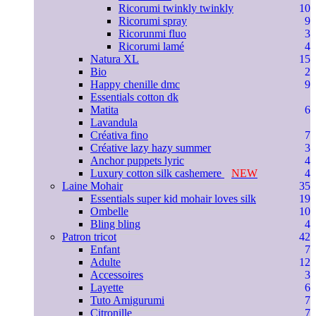
Ricorumi twinkly twinkly
10
Ricorumi spray
9
Ricorunmi fluo
3
Ricorumi lamé
4
Natura XL
15
Bio
2
Happy chenille dmc
9
Essentials cotton dk
Matita
6
Lavandula
Créativa fino
7
Créative lazy hazy summer
3
Anchor puppets lyric
4
Luxury cotton silk cashemere
NEW
4
Laine Mohair
35
Essentials super kid mohair loves silk
19
Ombelle
10
Bling bling
4
Patron tricot
42
Enfant
7
Adulte
12
Accessoires
3
Layette
6
Tuto Amigurumi
7
Citronille
7