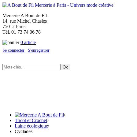
Mercerie A Bout de Fil
14, rue Michel Chasles
75012 Paris
Tél. 01 73 74 06 78
0 article
Se connecter
|
S'enregistrer
Ok
›
Tricot et Crochet
›
Laine écologique
›
Cyclades