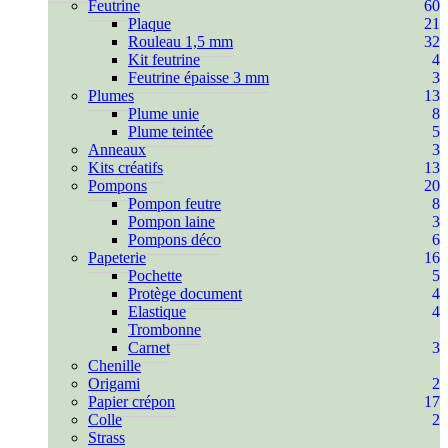
Feutrine
60
Plaque
21
Rouleau 1,5 mm
32
Kit feutrine
4
Feutrine épaisse 3 mm
3
Plumes
13
Plume unie
8
Plume teintée
5
Anneaux
3
Kits créatifs
13
Pompons
20
Pompon feutre
8
Pompon laine
3
Pompons déco
6
Papeterie
16
Pochette
5
Protège document
4
Elastique
4
Trombonne
Carnet
3
Chenille
Origami
2
Papier crépon
17
Colle
2
Strass