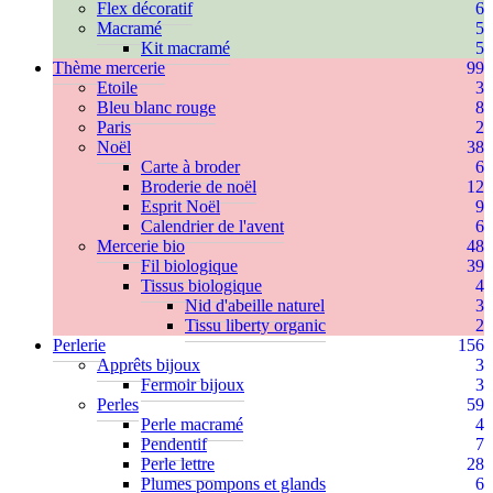
Flex décoratif
6
Macramé
5
Kit macramé
5
Thème mercerie
99
Etoile
3
Bleu blanc rouge
8
Paris
2
Noël
38
Carte à broder
6
Broderie de noël
12
Esprit Noël
9
Calendrier de l'avent
6
Mercerie bio
48
Fil biologique
39
Tissus biologique
4
Nid d'abeille naturel
3
Tissu liberty organic
2
Perlerie
156
Apprêts bijoux
3
Fermoir bijoux
3
Perles
59
Perle macramé
4
Pendentif
7
Perle lettre
28
Plumes pompons et glands
6