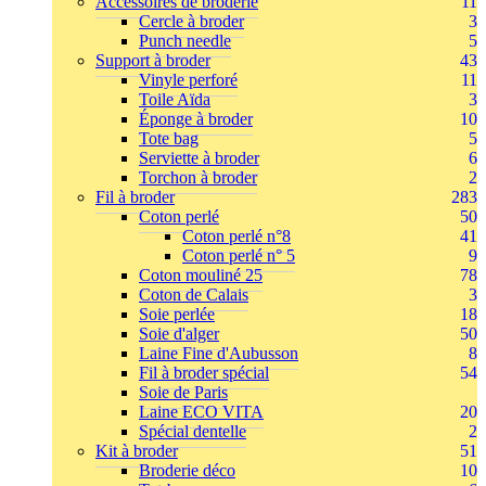
Accessoires de broderie
11
Cercle à broder
3
Punch needle
5
Support à broder
43
Vinyle perforé
11
Toile Aïda
3
Éponge à broder
10
Tote bag
5
Serviette à broder
6
Torchon à broder
2
Fil à broder
283
Coton perlé
50
Coton perlé n°8
41
Coton perlé n° 5
9
Coton mouliné 25
78
Coton de Calais
3
Soie perlée
18
Soie d'alger
50
Laine Fine d'Aubusson
8
Fil à broder spécial
54
Soie de Paris
Laine ECO VITA
20
Spécial dentelle
2
Kit à broder
51
Broderie déco
10