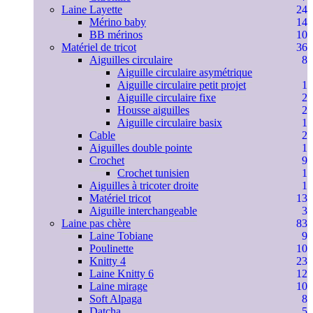
Laine Layette
24
Mérino baby
14
BB mérinos
10
Matériel de tricot
36
Aiguilles circulaire
8
Aiguille circulaire asymétrique
Aiguille circulaire petit projet
1
Aiguille circulaire fixe
2
Housse aiguilles
2
Aiguille circulaire basix
1
Cable
2
Aiguilles double pointe
1
Crochet
9
Crochet tunisien
1
Aiguilles à tricoter droite
1
Matériel tricot
13
Aiguille interchangeable
3
Laine pas chère
83
Laine Tobiane
9
Poulinette
10
Knitty 4
23
Laine Knitty 6
12
Laine mirage
10
Soft Alpaga
8
Datcha
5