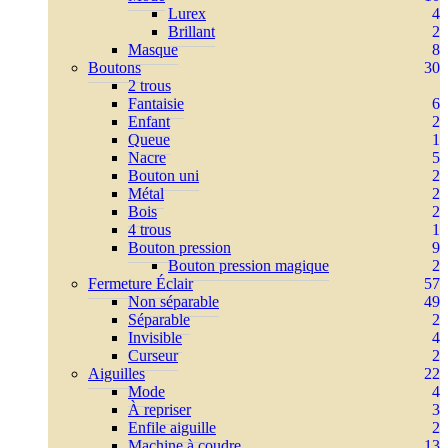
Lurex
4
Brillant
2
Masque
8
Boutons
30
2 trous
Fantaisie
6
Enfant
2
Queue
1
Nacre
5
Bouton uni
2
Métal
2
Bois
2
4 trous
1
Bouton pression
9
Bouton pression magique
2
Fermeture Éclair
57
Non séparable
49
Séparable
2
Invisible
4
Curseur
2
Aiguilles
22
Mode
4
À repriser
3
Enfile aiguille
2
Machine à coudre
13