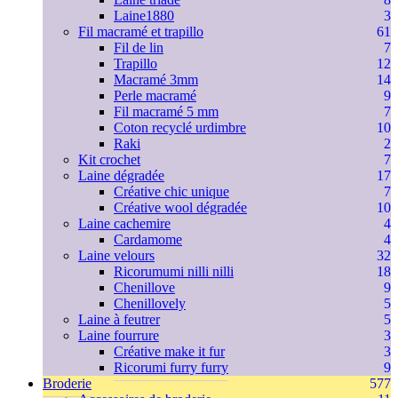
Laine1880
3
Fil macramé et trapillo
61
Fil de lin
7
Trapillo
12
Macramé 3mm
14
Perle macramé
9
Fil macramé 5 mm
7
Coton recyclé urdimbre
10
Raki
2
Kit crochet
7
Laine dégradée
17
Créative chic unique
7
Créative wool dégradée
10
Laine cachemire
4
Cardamome
4
Laine velours
32
Ricorumumi nilli nilli
18
Chenillove
9
Chenillovely
5
Laine à feutrer
5
Laine fourrure
3
Créative make it fur
3
Ricorumi furry furry
9
Broderie
577