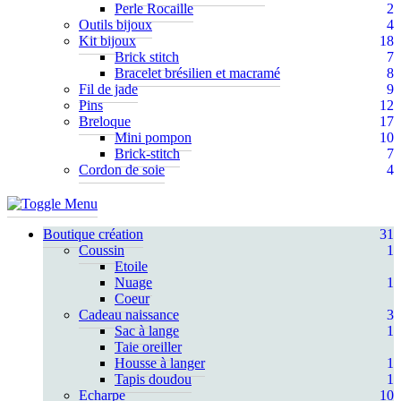
Perle Rocaille
2
Outils bijoux
4
Kit bijoux
18
Brick stitch
7
Bracelet brésilien et macramé
8
Fil de jade
9
Pins
12
Breloque
17
Mini pompon
10
Brick-stitch
7
Cordon de soie
4
Boutique création
31
Coussin
1
Etoile
Nuage
1
Coeur
Cadeau naissance
3
Sac à lange
1
Taie oreiller
Housse à langer
1
Tapis doudou
1
Echarpe
10