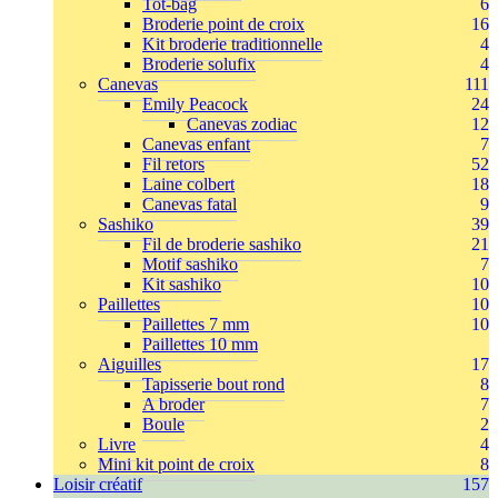
Tot-bag
6
Broderie point de croix
16
Kit broderie traditionnelle
4
Broderie solufix
4
Canevas
111
Emily Peacock
24
Canevas zodiac
12
Canevas enfant
7
Fil retors
52
Laine colbert
18
Canevas fatal
9
Sashiko
39
Fil de broderie sashiko
21
Motif sashiko
7
Kit sashiko
10
Paillettes
10
Paillettes 7 mm
10
Paillettes 10 mm
Aiguilles
17
Tapisserie bout rond
8
A broder
7
Boule
2
Livre
4
Mini kit point de croix
8
Loisir créatif
157