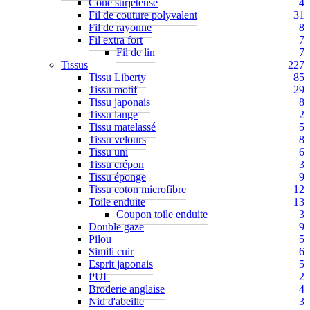
Cône surjeteuse
4
Fil de couture polyvalent
31
Fil de rayonne
8
Fil extra fort
7
Fil de lin
7
Tissus
227
Tissu Liberty
85
Tissu motif
29
Tissu japonais
8
Tissu lange
2
Tissu matelassé
5
Tissu velours
8
Tissu uni
6
Tissu crépon
3
Tissu éponge
9
Tissu coton microfibre
12
Toile enduite
13
Coupon toile enduite
3
Double gaze
9
Pilou
5
Simili cuir
6
Esprit japonais
5
PUL
2
Broderie anglaise
4
Nid d'abeille
3