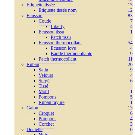
Etiquette tissée
15
Etiquette tissée nom
12
Ecusson
83
Coude
7
Liberty
4
Ecusson tissu
1
Patch tissu
Ecusson thermocollant
54
Ecusson love
4
Bande thermocollante
9
Patch thermocollant
11
Ruban
26
Satin
9
Velours
4
Sergé
6
Tissé
Motif
1
Pompons
5
Ruban rayure
1
Galon
13
Croquet
6
Pompons
4
Corchet
3
Dentelle
10
Noir