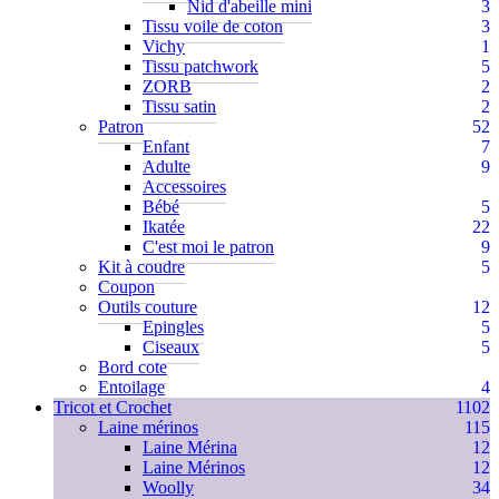
Nid d'abeille mini
3
Tissu voile de coton
3
Vichy
1
Tissu patchwork
5
ZORB
2
Tissu satin
2
Patron
52
Enfant
7
Adulte
9
Accessoires
Bébé
5
Ikatée
22
C'est moi le patron
9
Kit à coudre
5
Coupon
Outils couture
12
Epingles
5
Ciseaux
5
Bord cote
Entoilage
4
Tricot et Crochet
1102
Laine mérinos
115
Laine Mérina
12
Laine Mérinos
12
Woolly
34