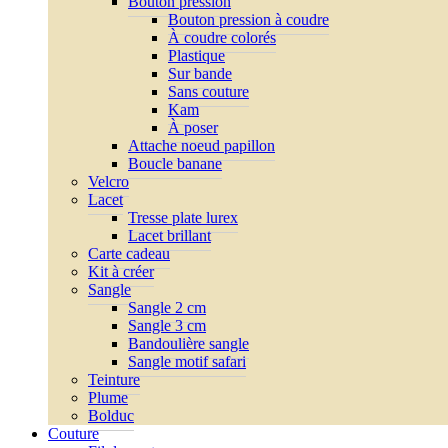
Bouton pression
Bouton pression à coudre
À coudre colorés
Plastique
Sur bande
Sans couture
Kam
À poser
Attache noeud papillon
Boucle banane
Velcro
Lacet
Tresse plate lurex
Lacet brillant
Carte cadeau
Kit à créer
Sangle
Sangle 2 cm
Sangle 3 cm
Bandoulière sangle
Sangle motif safari
Teinture
Plume
Bolduc
Couture