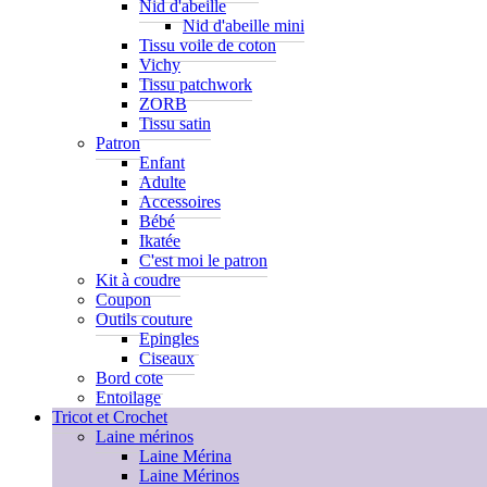
Nid d'abeille
Nid d'abeille mini
Tissu voile de coton
Vichy
Tissu patchwork
ZORB
Tissu satin
Patron
Enfant
Adulte
Accessoires
Bébé
Ikatée
C'est moi le patron
Kit à coudre
Coupon
Outils couture
Epingles
Ciseaux
Bord cote
Entoilage
Tricot et Crochet
Laine mérinos
Laine Mérina
Laine Mérinos