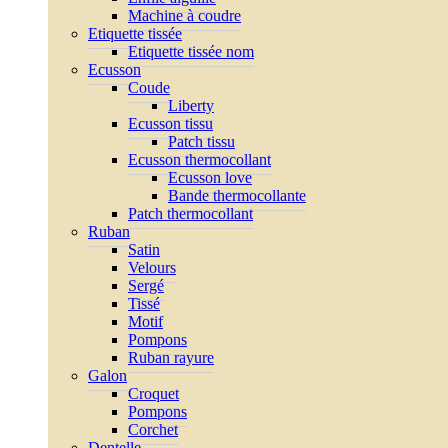
Machine à coudre
Etiquette tissée
Etiquette tissée nom
Ecusson
Coude
Liberty
Ecusson tissu
Patch tissu
Ecusson thermocollant
Ecusson love
Bande thermocollante
Patch thermocollant
Ruban
Satin
Velours
Sergé
Tissé
Motif
Pompons
Ruban rayure
Galon
Croquet
Pompons
Corchet
Dentelle