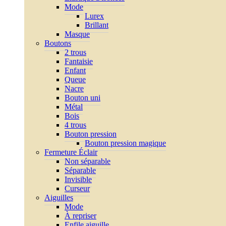
Mode
Lurex
Brillant
Masque
Boutons
2 trous
Fantaisie
Enfant
Queue
Nacre
Bouton uni
Métal
Bois
4 trous
Bouton pression
Bouton pression magique
Fermeture Éclair
Non séparable
Séparable
Invisible
Curseur
Aiguilles
Mode
À repriser
Enfile aiguille