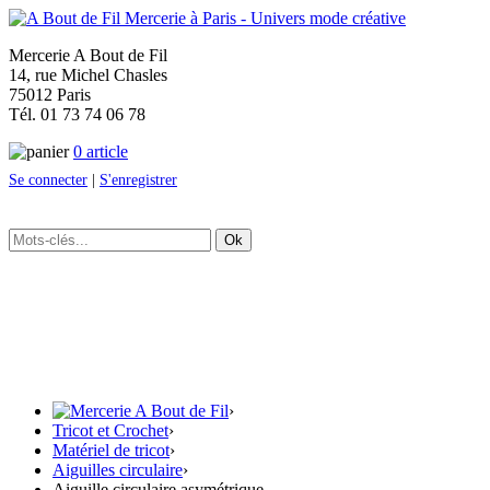
Mercerie A Bout de Fil
14, rue Michel Chasles
75012 Paris
Tél. 01 73 74 06 78
0 article
Se connecter
|
S'enregistrer
Ok
›
Tricot et Crochet
›
Matériel de tricot
›
Aiguilles circulaire
›
Aiguille circulaire asymétrique