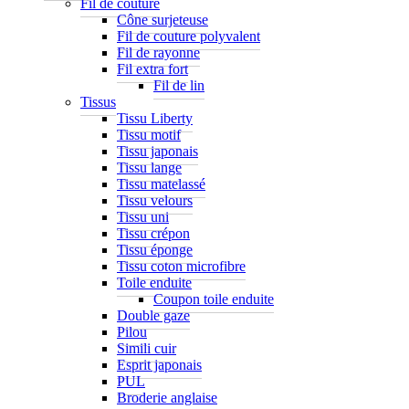
Fil de couture
Cône surjeteuse
Fil de couture polyvalent
Fil de rayonne
Fil extra fort
Fil de lin
Tissus
Tissu Liberty
Tissu motif
Tissu japonais
Tissu lange
Tissu matelassé
Tissu velours
Tissu uni
Tissu crépon
Tissu éponge
Tissu coton microfibre
Toile enduite
Coupon toile enduite
Double gaze
Pilou
Simili cuir
Esprit japonais
PUL
Broderie anglaise