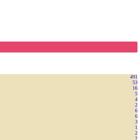
491
53
16
5
4
2
6
6
3
1
2
7