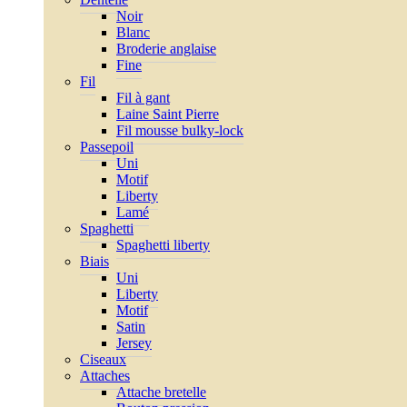
Noir
Blanc
Broderie anglaise
Fine
Fil
Fil à gant
Laine Saint Pierre
Fil mousse bulky-lock
Passepoil
Uni
Motif
Liberty
Lamé
Spaghetti
Spaghetti liberty
Biais
Uni
Liberty
Motif
Satin
Jersey
Ciseaux
Attaches
Attache bretelle