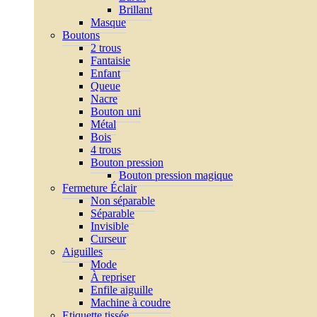
Brillant
Masque
Boutons
2 trous
Fantaisie
Enfant
Queue
Nacre
Bouton uni
Métal
Bois
4 trous
Bouton pression
Bouton pression magique
Fermeture Éclair
Non séparable
Séparable
Invisible
Curseur
Aiguilles
Mode
À repriser
Enfile aiguille
Machine à coudre
Etiquette tissée