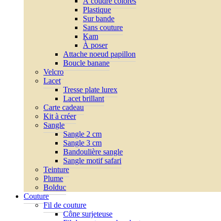
À coudre colorés
Plastique
Sur bande
Sans couture
Kam
À poser
Attache noeud papillon
Boucle banane
Velcro
Lacet
Tresse plate lurex
Lacet brillant
Carte cadeau
Kit à créer
Sangle
Sangle 2 cm
Sangle 3 cm
Bandoulière sangle
Sangle motif safari
Teinture
Plume
Bolduc
Couture
Fil de couture
Cône surjeteuse