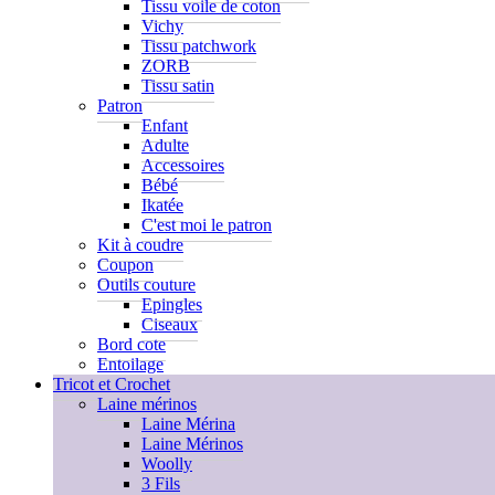
Tissu voile de coton
Vichy
Tissu patchwork
ZORB
Tissu satin
Patron
Enfant
Adulte
Accessoires
Bébé
Ikatée
C'est moi le patron
Kit à coudre
Coupon
Outils couture
Epingles
Ciseaux
Bord cote
Entoilage
Tricot et Crochet
Laine mérinos
Laine Mérina
Laine Mérinos
Woolly
3 Fils