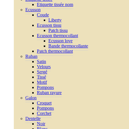
Etiquette tissée nom
Ecusson
Coude
Liberty
Ecusson tissu
Patch tissu
Ecusson thermocollant
Ecusson love
Bande thermocollante
Patch thermocollant
Ruban
Satin
Velours
Sergé
Tissé
Motif
Pompons
Ruban rayure
Galon
Croquet
Pompons
Corchet
Dentelle
Noir
Blanc