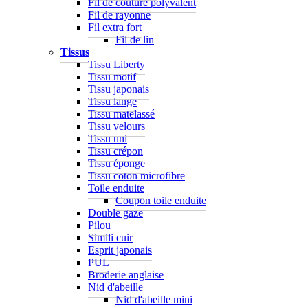
Fil de couture polyvalent
Fil de rayonne
Fil extra fort
Fil de lin
Tissus
Tissu Liberty
Tissu motif
Tissu japonais
Tissu lange
Tissu matelassé
Tissu velours
Tissu uni
Tissu crépon
Tissu éponge
Tissu coton microfibre
Toile enduite
Coupon toile enduite
Double gaze
Pilou
Simili cuir
Esprit japonais
PUL
Broderie anglaise
Nid d'abeille
Nid d'abeille mini