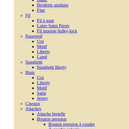
Broderie anglaise
Fine
Fil
Fil à gant
Laine Saint Pierre
Fil mousse bulky-lock
Passepoil
Uni
Motif
Liberty
Lamé
Spaghetti
Spaghetti liberty
Biais
Uni
Liberty
Motif
Satin
Jersey
Ciseaux
Attaches
Attache bretelle
Bouton pression
Bouton pression à coudre