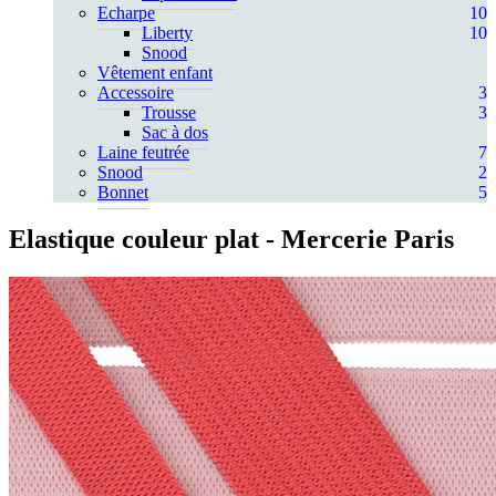
Echarpe
10
Liberty
10
Snood
Vêtement enfant
Accessoire
3
Trousse
3
Sac à dos
Laine feutrée
7
Snood
2
Bonnet
5
Elastique couleur plat
- Mercerie Paris