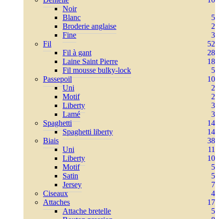
Noir
Blanc
5
Broderie anglaise
2
Fine
3
Fil
52
Fil à gant
28
Laine Saint Pierre
18
Fil mousse bulky-lock
5
Passepoil
10
Uni
2
Motif
2
Liberty
3
Lamé
3
Spaghetti
14
Spaghetti liberty
14
Biais
38
Uni
11
Liberty
10
Motif
5
Satin
5
Jersey
7
Ciseaux
4
Attaches
17
Attache bretelle
5