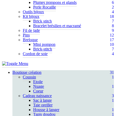
Plumes pompons et glands
6
Perle Rocaille
2
Outils bijoux
4
Kit bijoux
18
Brick stitch
7
Bracelet brésilien et macramé
8
Fil de jade
9
Pins
12
Breloque
17
Mini pompon
10
Brick-stitch
7
Cordon de soie
4
Boutique création
31
Coussin
1
Etoile
Nuage
1
Coeur
Cadeau naissance
3
Sac à lange
1
Taie oreiller
Housse à langer
1
Tapis doudou
1