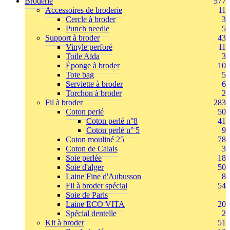
Broderie
577
Accessoires de broderie
11
Cercle à broder
3
Punch needle
5
Support à broder
43
Vinyle perforé
11
Toile Aïda
3
Éponge à broder
10
Tote bag
5
Serviette à broder
6
Torchon à broder
2
Fil à broder
283
Coton perlé
50
Coton perlé n°8
41
Coton perlé n° 5
9
Coton mouliné 25
78
Coton de Calais
3
Soie perlée
18
Soie d'alger
50
Laine Fine d'Aubusson
8
Fil à broder spécial
54
Soie de Paris
Laine ECO VITA
20
Spécial dentelle
2
Kit à broder
51