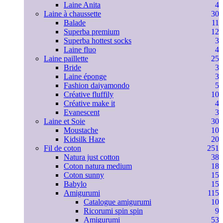
Laine Anita
4
Laine à chaussette
30
Balade
11
Superba premium
12
Superba hottest socks
3
Laine fluo
4
Laine paillette
25
Bride
3
Laine éponge
3
Fashion daiyamondo
5
Créative fluffily
10
Créative make it
4
Evanescent
3
Laine et Soie
30
Moustache
10
Kidsilk Haze
20
Fil de coton
251
Natura just cotton
38
Coton natura medium
18
Coton sunny
15
Babylo
15
Amigurumi
115
Catalogue amigurumi
10
Ricorumi spin spin
9
Amigurumi
53