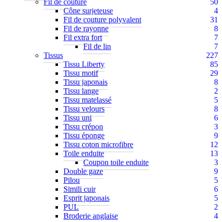
Fil de couture
50
Cône surjeteuse
4
Fil de couture polyvalent
31
Fil de rayonne
8
Fil extra fort
7
Fil de lin
7
Tissus
227
Tissu Liberty
85
Tissu motif
29
Tissu japonais
8
Tissu lange
2
Tissu matelassé
5
Tissu velours
8
Tissu uni
6
Tissu crépon
3
Tissu éponge
9
Tissu coton microfibre
12
Toile enduite
13
Coupon toile enduite
3
Double gaze
9
Pilou
5
Simili cuir
6
Esprit japonais
5
PUL
2
Broderie anglaise
4