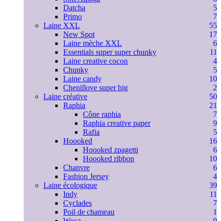
Datcha
5
Primo
7
Laine XXL
55
New Spot
17
Laine mèche XXL
6
Essentials super super chunky
11
Laine creative cocon
4
Chunky
5
Laine candy
10
Chenillove super big
2
Laine créative
50
Raphia
21
Cône raphia
7
Raphia creative paper
9
Rafia
5
Hoooked
16
Hoooked zpagetti
6
Hoooked ribbon
10
Chanvre
6
Fashion Jersey
4
Laine écologique
39
Indy
11
Cyclades
7
Poil de chameau
1
Woca
9