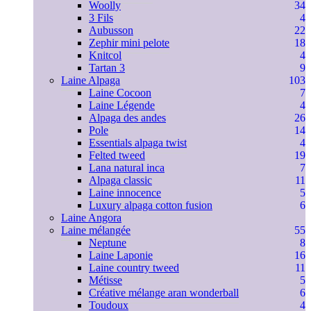
Woolly
34
3 Fils
4
Aubusson
22
Zephir mini pelote
18
Knitcol
4
Tartan 3
9
Laine Alpaga
103
Laine Cocoon
7
Laine Légende
4
Alpaga des andes
26
Pole
14
Essentials alpaga twist
4
Felted tweed
19
Lana natural inca
7
Alpaga classic
11
Laine innocence
5
Luxury alpaga cotton fusion
6
Laine Angora
Laine mélangée
55
Neptune
8
Laine Laponie
16
Laine country tweed
11
Métisse
5
Créative mélange aran wonderball
6
Toudoux
4