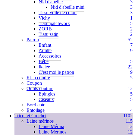
Nid d'abeille
3
Nid d'abeille mini
3
Tissu voile de coton
3
Vichy
1
Tissu patchwork
5
ZORB
2
Tissu satin
2
Patron
52
Enfant
7
Adulte
9
Accessoires
Bébé
5
Ikatée
22
C'est moi le patron
9
Kit à coudre
5
Coupon
Outils couture
12
Epingles
5
Ciseaux
5
Bord cote
Entoilage
4
Tricot et Crochet
1102
Laine mérinos
115
Laine Mérina
12
Laine Mérinos
12