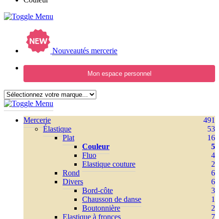
Nouveautés mercerie
Mon espace personnel
Mercerie
491
Élastique
53
Plat
16
Couleur
5
Fluo
4
Elastique couture
2
Rond
6
Divers
6
Bord-côte
3
Chausson de danse
1
Boutonnière
2
Elastique à fronces
7