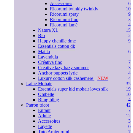
Accessoires
6
Ricorumi twinkly twinkly
10
Ricorumi spray
9
Ricorunmi fluo
3
Ricorumi lamé
4
Natura XL
15
Bio
2
Happy chenille dmc
9
Essentials cotton dk
Matita
6
Lavandula
Créativa fino
7
Créative lazy hazy summer
3
Anchor puppets lyric
4
Luxury cotton silk cashemere
NEW
4
Laine Mohair
35
Essentials super kid mohair loves silk
19
Ombelle
10
Bling bling
4
Patron tricot
42
Enfant
7
Adulte
12
Accessoires
3
Layette
6
Tuto Amigurumi
7