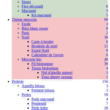
Strass
Flex décoratif
6
Macramé
5
Kit macramé
5
Thème mercerie
99
Etoile
3
Bleu blanc rouge
8
Paris
2
Noël
38
Carte à broder
6
Broderie de noël
12
Esprit Noël
9
Calendrier de l'avent
6
Mercerie bio
48
Fil biologique
39
Tissus biologique
4
Nid d'abeille naturel
3
Tissu liberty organic
2
Perlerie
156
Apprêts bijoux
3
Fermoir bijoux
3
Perles
59
Perle macramé
4
Pendentif
7
Perle lettre
28