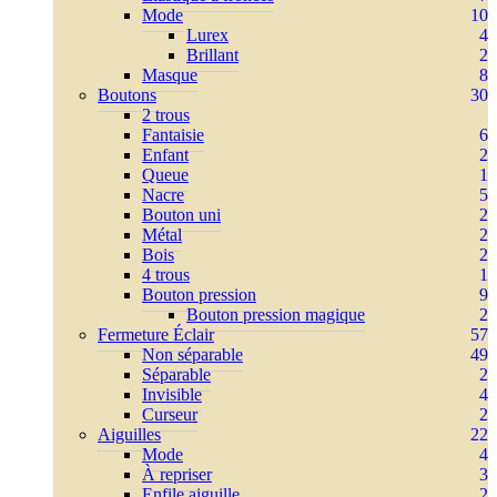
Mode
10
Lurex
4
Brillant
2
Masque
8
Boutons
30
2 trous
Fantaisie
6
Enfant
2
Queue
1
Nacre
5
Bouton uni
2
Métal
2
Bois
2
4 trous
1
Bouton pression
9
Bouton pression magique
2
Fermeture Éclair
57
Non séparable
49
Séparable
2
Invisible
4
Curseur
2
Aiguilles
22
Mode
4
À repriser
3
Enfile aiguille
2