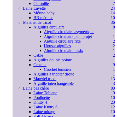
Citronille
7
Laine Layette
24
Mérino baby
14
BB mérinos
10
Matériel de tricot
36
Aiguilles circulaire
8
Aiguille circulaire asymétrique
Aiguille circulaire petit projet
1
Aiguille circulaire fixe
2
Housse aiguilles
2
Aiguille circulaire basix
1
Cable
2
Aiguilles double pointe
1
Crochet
9
Crochet tunisien
1
Aiguilles à tricoter droite
1
Matériel tricot
13
Aiguille interchangeable
3
Laine pas chère
83
Laine Tobiane
9
Poulinette
10
Knitty 4
23
Laine Knitty 6
12
Laine mirage
10
Soft Alpaga
8