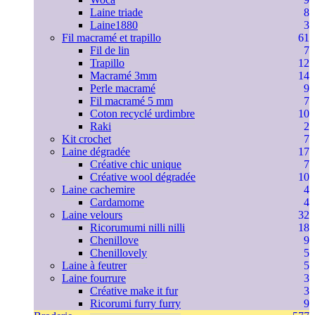
Laine triade
8
Laine1880
3
Fil macramé et trapillo
61
Fil de lin
7
Trapillo
12
Macramé 3mm
14
Perle macramé
9
Fil macramé 5 mm
7
Coton recyclé urdimbre
10
Raki
2
Kit crochet
7
Laine dégradée
17
Créative chic unique
7
Créative wool dégradée
10
Laine cachemire
4
Cardamome
4
Laine velours
32
Ricorumumi nilli nilli
18
Chenillove
9
Chenillovely
5
Laine à feutrer
5
Laine fourrure
3
Créative make it fur
3
Ricorumi furry furry
9