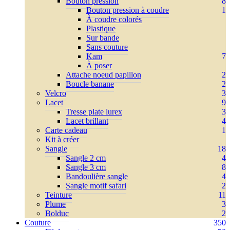
Bouton pression
8
Bouton pression à coudre
1
À coudre colorés
Plastique
Sur bande
Sans couture
Kam
7
À poser
Attache noeud papillon
2
Boucle banane
2
Velcro
3
Lacet
9
Tresse plate lurex
3
Lacet brillant
4
Carte cadeau
1
Kit à créer
Sangle
18
Sangle 2 cm
4
Sangle 3 cm
8
Bandoulière sangle
4
Sangle motif safari
2
Teinture
11
Plume
3
Bolduc
2
Couture
350