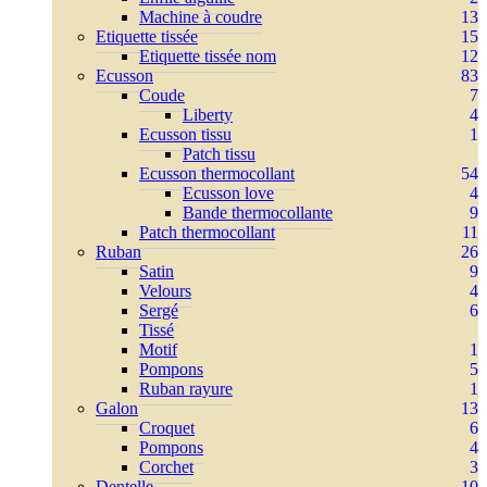
Machine à coudre
13
Etiquette tissée
15
Etiquette tissée nom
12
Ecusson
83
Coude
7
Liberty
4
Ecusson tissu
1
Patch tissu
Ecusson thermocollant
54
Ecusson love
4
Bande thermocollante
9
Patch thermocollant
11
Ruban
26
Satin
9
Velours
4
Sergé
6
Tissé
Motif
1
Pompons
5
Ruban rayure
1
Galon
13
Croquet
6
Pompons
4
Corchet
3
Dentelle
10