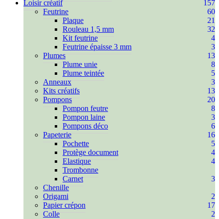
Loisir créatif
157
Feutrine
60
Plaque
21
Rouleau 1,5 mm
32
Kit feutrine
4
Feutrine épaisse 3 mm
3
Plumes
13
Plume unie
8
Plume teintée
5
Anneaux
3
Kits créatifs
13
Pompons
20
Pompon feutre
8
Pompon laine
3
Pompons déco
6
Papeterie
16
Pochette
5
Protège document
4
Elastique
4
Trombonne
Carnet
3
Chenille
Origami
2
Papier crépon
17
Colle
2