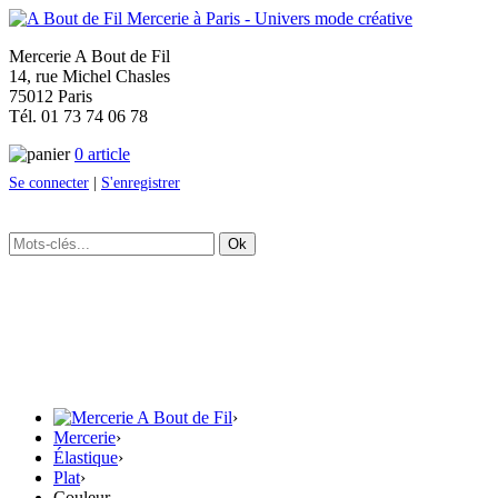
Mercerie A Bout de Fil
14, rue Michel Chasles
75012 Paris
Tél. 01 73 74 06 78
0 article
Se connecter
|
S'enregistrer
Ok
›
Mercerie
›
Élastique
›
Plat
›
Couleur