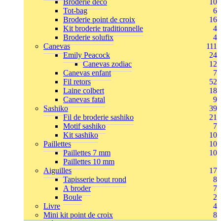
Broderie déco
10
Tot-bag
6
Broderie point de croix
16
Kit broderie traditionnelle
4
Broderie solufix
4
Canevas
111
Emily Peacock
24
Canevas zodiac
12
Canevas enfant
7
Fil retors
52
Laine colbert
18
Canevas fatal
9
Sashiko
39
Fil de broderie sashiko
21
Motif sashiko
7
Kit sashiko
10
Paillettes
10
Paillettes 7 mm
10
Paillettes 10 mm
Aiguilles
17
Tapisserie bout rond
8
A broder
7
Boule
2
Livre
4
Mini kit point de croix
8