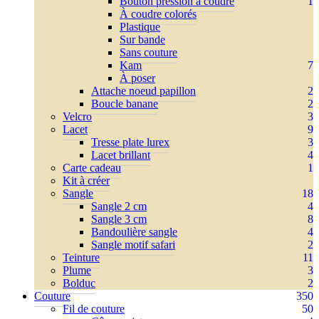
Bouton pression à coudre
1
À coudre colorés
Plastique
Sur bande
Sans couture
Kam
7
À poser
Attache noeud papillon
2
Boucle banane
2
Velcro
3
Lacet
9
Tresse plate lurex
3
Lacet brillant
4
Carte cadeau
1
Kit à créer
Sangle
18
Sangle 2 cm
4
Sangle 3 cm
8
Bandoulière sangle
4
Sangle motif safari
2
Teinture
11
Plume
3
Bolduc
2
Couture
350
Fil de couture
50