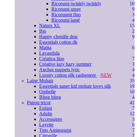
Ricorumi twinkly twinkly
10
Ricorumi spray
9
Ricorunmi fluo
3
Ricorumi lamé
4
Natura XL
15
Bio
2
Happy chenille dmc
9
Essentials cotton dk
Matita
6
Lavandula
Créativa fino
7
Créative lazy hazy summer
3
Anchor puppets lyric
4
Luxury cotton silk cashemere
NEW
4
Laine Mohair
35
Essentials super kid mohair loves silk
19
Ombelle
10
Bling bling
4
Patron tricot
42
Enfant
7
Adulte
12
Accessoires
3
Layette
6
Tuto Amigurumi
7
Citronille
7