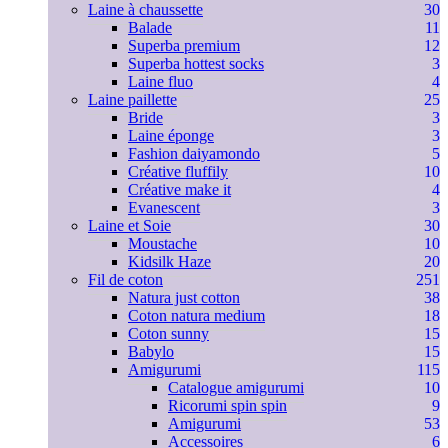
Laine à chaussette
30
Balade
11
Superba premium
12
Superba hottest socks
3
Laine fluo
4
Laine paillette
25
Bride
3
Laine éponge
3
Fashion daiyamondo
5
Créative fluffily
10
Créative make it
4
Evanescent
3
Laine et Soie
30
Moustache
10
Kidsilk Haze
20
Fil de coton
251
Natura just cotton
38
Coton natura medium
18
Coton sunny
15
Babylo
15
Amigurumi
115
Catalogue amigurumi
10
Ricorumi spin spin
9
Amigurumi
53
Accessoires
6