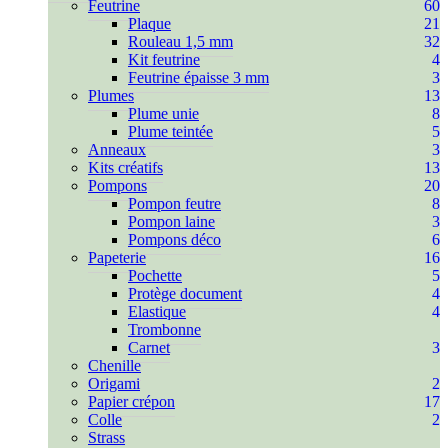
Feutrine
60
Plaque
21
Rouleau 1,5 mm
32
Kit feutrine
4
Feutrine épaisse 3 mm
3
Plumes
13
Plume unie
8
Plume teintée
5
Anneaux
3
Kits créatifs
13
Pompons
20
Pompon feutre
8
Pompon laine
3
Pompons déco
6
Papeterie
16
Pochette
5
Protège document
4
Elastique
4
Trombonne
Carnet
3
Chenille
Origami
2
Papier crépon
17
Colle
2
Strass