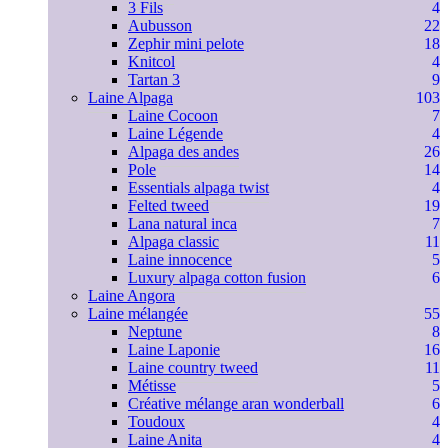
3 Fils
4
Aubusson
22
Zephir mini pelote
18
Knitcol
4
Tartan 3
9
Laine Alpaga
103
Laine Cocoon
7
Laine Légende
4
Alpaga des andes
26
Pole
14
Essentials alpaga twist
4
Felted tweed
19
Lana natural inca
7
Alpaga classic
11
Laine innocence
5
Luxury alpaga cotton fusion
6
Laine Angora
Laine mélangée
55
Neptune
8
Laine Laponie
16
Laine country tweed
11
Métisse
5
Créative mélange aran wonderball
6
Toudoux
4
Laine Anita
4