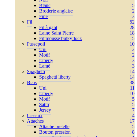
Blanc
5
Broderie anglaise
2
Fine
3
Fil
52
Fil à gant
28
Laine Saint Pierre
18
Fil mousse bulky-lock
5
Passepoil
10
Uni
2
Motif
2
Liberty
3
Lamé
3
Spaghetti
14
Spaghetti liberty
14
Biais
38
Uni
11
Liberty
10
Motif
5
Satin
5
Jersey
7
Ciseaux
4
Attaches
17
Attache bretelle
5
Bouton pression
8