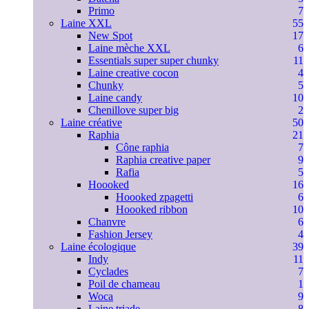
Primo
7
Laine XXL
55
New Spot
17
Laine mèche XXL
6
Essentials super super chunky
11
Laine creative cocon
4
Chunky
5
Laine candy
10
Chenillove super big
2
Laine créative
50
Raphia
21
Cône raphia
7
Raphia creative paper
9
Rafia
5
Hoooked
16
Hoooked zpagetti
6
Hoooked ribbon
10
Chanvre
6
Fashion Jersey
4
Laine écologique
39
Indy
11
Cyclades
7
Poil de chameau
1
Woca
9
Laine triade
8