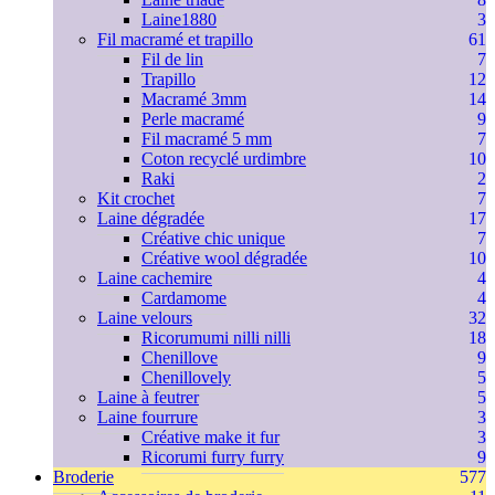
Laine1880
3
Fil macramé et trapillo
61
Fil de lin
7
Trapillo
12
Macramé 3mm
14
Perle macramé
9
Fil macramé 5 mm
7
Coton recyclé urdimbre
10
Raki
2
Kit crochet
7
Laine dégradée
17
Créative chic unique
7
Créative wool dégradée
10
Laine cachemire
4
Cardamome
4
Laine velours
32
Ricorumumi nilli nilli
18
Chenillove
9
Chenillovely
5
Laine à feutrer
5
Laine fourrure
3
Créative make it fur
3
Ricorumi furry furry
9
Broderie
577