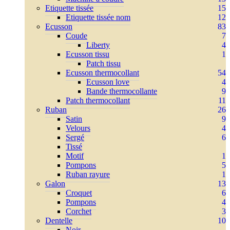
Etiquette tissée
15
Etiquette tissée nom
12
Ecusson
83
Coude
7
Liberty
4
Ecusson tissu
1
Patch tissu
Ecusson thermocollant
54
Ecusson love
4
Bande thermocollante
9
Patch thermocollant
11
Ruban
26
Satin
9
Velours
4
Sergé
6
Tissé
Motif
1
Pompons
5
Ruban rayure
1
Galon
13
Croquet
6
Pompons
4
Corchet
3
Dentelle
10
Noir