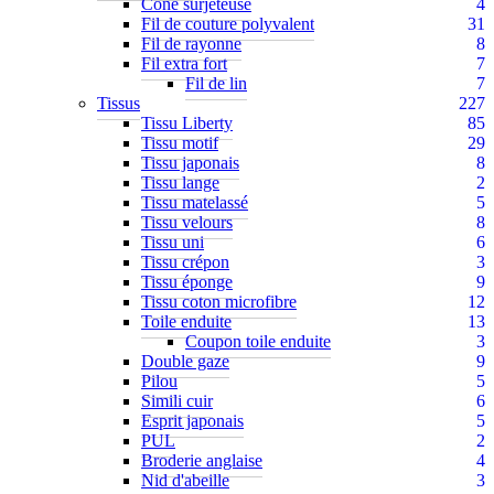
Cône surjeteuse
4
Fil de couture polyvalent
31
Fil de rayonne
8
Fil extra fort
7
Fil de lin
7
Tissus
227
Tissu Liberty
85
Tissu motif
29
Tissu japonais
8
Tissu lange
2
Tissu matelassé
5
Tissu velours
8
Tissu uni
6
Tissu crépon
3
Tissu éponge
9
Tissu coton microfibre
12
Toile enduite
13
Coupon toile enduite
3
Double gaze
9
Pilou
5
Simili cuir
6
Esprit japonais
5
PUL
2
Broderie anglaise
4
Nid d'abeille
3