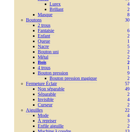
Lurex
4
Brillant
2
Masque
8
Boutons
30
2 trous
Fantaisie
6
Enfant
2
Queue
1
Nacre
5
Bouton uni
2
Métal
2
Bois
2
4 trous
1
Bouton pression
9
Bouton pression magique
2
Fermeture Éclair
57
Non séparable
49
Séparable
2
Invisible
4
Curseur
2
Aiguilles
22
Mode
4
À repriser
3
Enfile aiguille
2
Machine à coudre
13