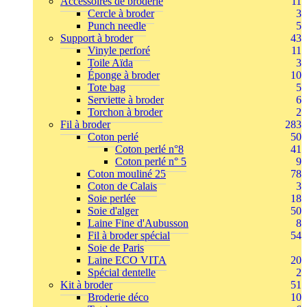
Accessoires de broderie
11
Cercle à broder
3
Punch needle
5
Support à broder
43
Vinyle perforé
11
Toile Aïda
3
Éponge à broder
10
Tote bag
5
Serviette à broder
6
Torchon à broder
2
Fil à broder
283
Coton perlé
50
Coton perlé n°8
41
Coton perlé n° 5
9
Coton mouliné 25
78
Coton de Calais
3
Soie perlée
18
Soie d'alger
50
Laine Fine d'Aubusson
8
Fil à broder spécial
54
Soie de Paris
Laine ECO VITA
20
Spécial dentelle
2
Kit à broder
51
Broderie déco
10