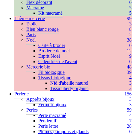
Flex décoratif
6
Macramé
5
Kit macramé
5
Thème mercerie
99
Etoile
3
Bleu blanc rouge
8
Paris
2
Noël
38
Carte à broder
6
Broderie de noël
12
Esprit Noël
9
Calendrier de l'avent
6
Mercerie bio
48
Fil biologique
39
Tissus biologique
4
Nid d'abeille naturel
3
Tissu liberty organic
2
Perlerie
156
Apprêts bijoux
3
Fermoir bijoux
3
Perles
59
Perle macramé
4
Pendentif
7
Perle lettre
28
Plumes pompons et glands
6