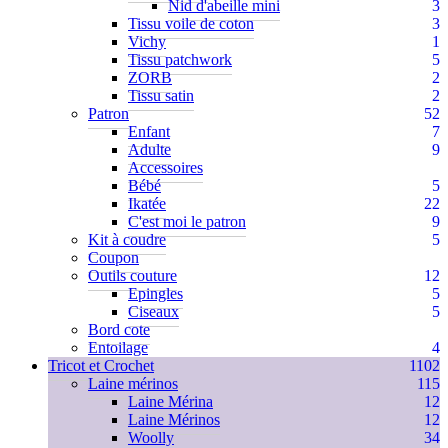
Nid d'abeille mini
3
Tissu voile de coton
3
Vichy
1
Tissu patchwork
5
ZORB
2
Tissu satin
2
Patron
52
Enfant
7
Adulte
9
Accessoires
Bébé
5
Ikatée
22
C'est moi le patron
9
Kit à coudre
5
Coupon
Outils couture
12
Epingles
5
Ciseaux
5
Bord cote
Entoilage
4
Tricot et Crochet
1102
Laine mérinos
115
Laine Mérina
12
Laine Mérinos
12
Woolly
34