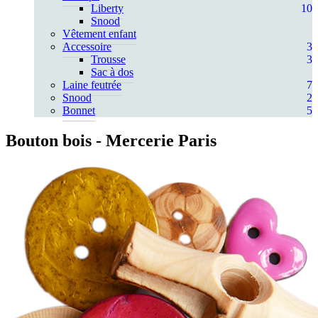
Liberty
10
Snood
Vêtement enfant
Accessoire
3
Trousse
3
Sac à dos
Laine feutrée
7
Snood
2
Bonnet
5
Bouton bois
- Mercerie Paris