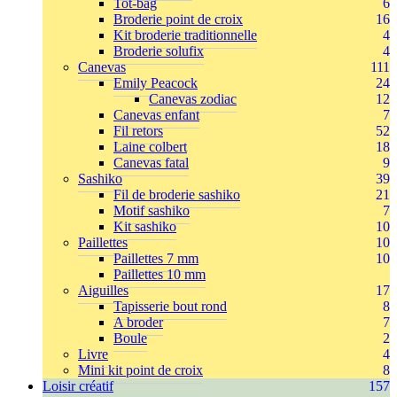
Tot-bag
6
Broderie point de croix
16
Kit broderie traditionnelle
4
Broderie solufix
4
Canevas
111
Emily Peacock
24
Canevas zodiac
12
Canevas enfant
7
Fil retors
52
Laine colbert
18
Canevas fatal
9
Sashiko
39
Fil de broderie sashiko
21
Motif sashiko
7
Kit sashiko
10
Paillettes
10
Paillettes 7 mm
10
Paillettes 10 mm
Aiguilles
17
Tapisserie bout rond
8
A broder
7
Boule
2
Livre
4
Mini kit point de croix
8
Loisir créatif
157