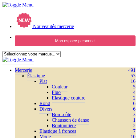
Nouveautés mercerie
Mon espace personnel
Mercerie
491
Élastique
53
Plat
16
Couleur
5
Fluo
4
Elastique couture
2
Rond
6
Divers
6
Bord-côte
3
Chausson de danse
1
Boutonnière
2
Elastique à fronces
7
Mode
10