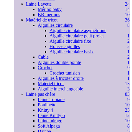
Laine Layette
24
Mérino baby
14
BB mérinos
10
Matériel de tricot
36
Aiguilles circulaire
8
Aiguille circulaire asymétrique
Aiguille circulaire petit projet
1
Aiguille circulaire fixe
2
Housse aiguilles
2
Aiguille circulaire basix
1
Cable
2
Aiguilles double pointe
1
Crochet
9
Crochet tunisien
1
Aiguilles à tricoter droite
1
Matériel tricot
13
Aiguille interchangeable
3
Laine pas chère
83
Laine Tobiane
9
Poulinette
10
Knitty 4
23
Laine Knitty 6
12
Laine mirage
10
Soft Alpaga
8
Datcha
5