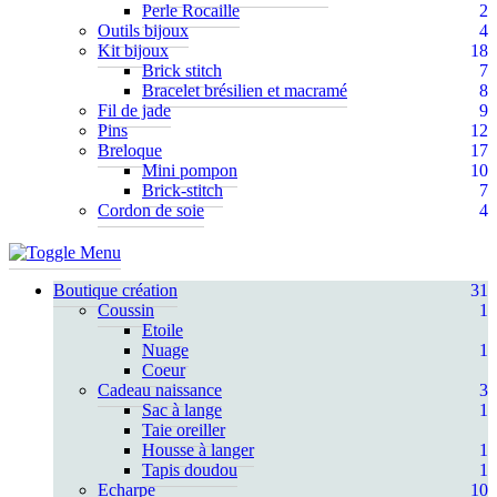
Perle Rocaille
2
Outils bijoux
4
Kit bijoux
18
Brick stitch
7
Bracelet brésilien et macramé
8
Fil de jade
9
Pins
12
Breloque
17
Mini pompon
10
Brick-stitch
7
Cordon de soie
4
Boutique création
31
Coussin
1
Etoile
Nuage
1
Coeur
Cadeau naissance
3
Sac à lange
1
Taie oreiller
Housse à langer
1
Tapis doudou
1
Echarpe
10