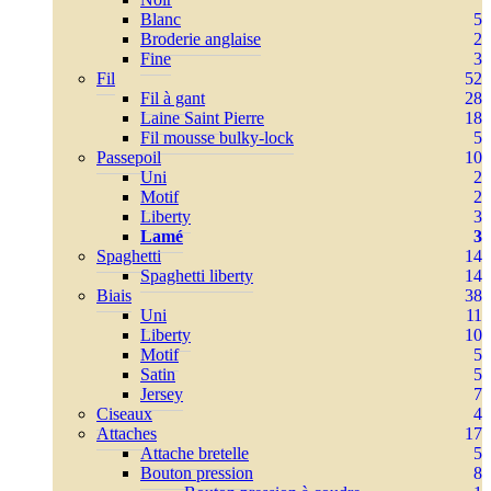
Blanc
5
Broderie anglaise
2
Fine
3
Fil
52
Fil à gant
28
Laine Saint Pierre
18
Fil mousse bulky-lock
5
Passepoil
10
Uni
2
Motif
2
Liberty
3
Lamé
3
Spaghetti
14
Spaghetti liberty
14
Biais
38
Uni
11
Liberty
10
Motif
5
Satin
5
Jersey
7
Ciseaux
4
Attaches
17
Attache bretelle
5
Bouton pression
8