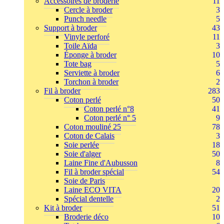
Accessoires de broderie
11
Cercle à broder
3
Punch needle
5
Support à broder
43
Vinyle perforé
11
Toile Aïda
3
Éponge à broder
10
Tote bag
5
Serviette à broder
6
Torchon à broder
2
Fil à broder
283
Coton perlé
50
Coton perlé n°8
41
Coton perlé n° 5
9
Coton mouliné 25
78
Coton de Calais
3
Soie perlée
18
Soie d'alger
50
Laine Fine d'Aubusson
8
Fil à broder spécial
54
Soie de Paris
Laine ECO VITA
20
Spécial dentelle
2
Kit à broder
51
Broderie déco
10