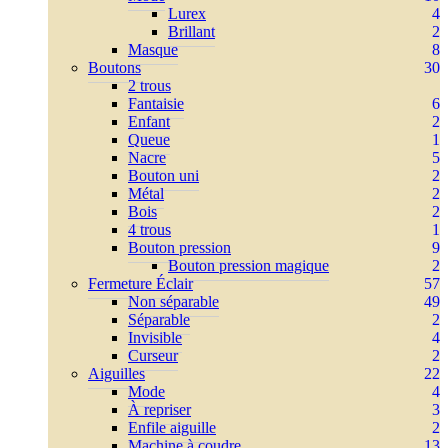
Lurex
4
Brillant
2
Masque
8
Boutons
30
2 trous
Fantaisie
6
Enfant
2
Queue
1
Nacre
5
Bouton uni
2
Métal
2
Bois
2
4 trous
1
Bouton pression
9
Bouton pression magique
2
Fermeture Éclair
57
Non séparable
49
Séparable
2
Invisible
4
Curseur
2
Aiguilles
22
Mode
4
À repriser
3
Enfile aiguille
2
Machine à coudre
13