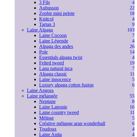
3 Fils
4
Aubusson
22
Zephir mini pelote
18
Knitcol
4
Tartan 3
9
Laine Alpaga
103
Laine Cocoon
7
Laine Légende
4
Alpaga des andes
26
Pole
14
Essentials alpaga twist
4
Felted tweed
19
Lana natural inca
7
Alpaga classic
11
Laine innocence
5
Luxury alpaga cotton fusion
6
Laine Angora
Laine mélangée
55
Neptune
8
Laine Laponie
16
Laine country tweed
11
Métisse
5
Créative mélange aran wonderball
6
Toudoux
4
Laine Anita
4