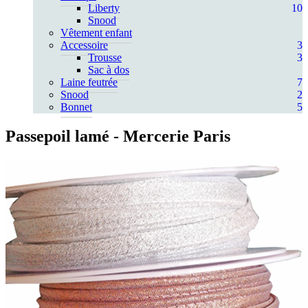
Liberty
10
Snood
Vêtement enfant
Accessoire
3
Trousse
3
Sac à dos
Laine feutrée
7
Snood
2
Bonnet
5
Passepoil lamé
- Mercerie Paris