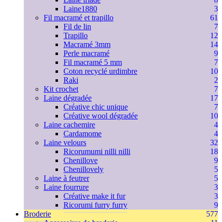
Laine1880
3
Fil macramé et trapillo
61
Fil de lin
7
Trapillo
12
Macramé 3mm
14
Perle macramé
9
Fil macramé 5 mm
7
Coton recyclé urdimbre
10
Raki
2
Kit crochet
7
Laine dégradée
17
Créative chic unique
7
Créative wool dégradée
10
Laine cachemire
4
Cardamome
4
Laine velours
32
Ricorumumi nilli nilli
18
Chenillove
9
Chenillovely
5
Laine à feutrer
5
Laine fourrure
3
Créative make it fur
3
Ricorumi furry furry
9
Broderie
577