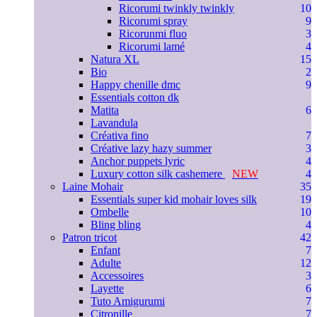
Ricorumi twinkly twinkly
10
Ricorumi spray
9
Ricorunmi fluo
3
Ricorumi lamé
4
Natura XL
15
Bio
2
Happy chenille dmc
9
Essentials cotton dk
Matita
6
Lavandula
Créativa fino
7
Créative lazy hazy summer
3
Anchor puppets lyric
4
Luxury cotton silk cashemere
NEW
4
Laine Mohair
35
Essentials super kid mohair loves silk
19
Ombelle
10
Bling bling
4
Patron tricot
42
Enfant
7
Adulte
12
Accessoires
3
Layette
6
Tuto Amigurumi
7
Citronille
7