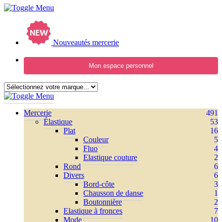
Nouveautés mercerie
Mon espace personnel
Mercerie
491
Élastique
53
Plat
16
Couleur
5
Fluo
4
Elastique couture
2
Rond
6
Divers
6
Bord-côte
3
Chausson de danse
1
Boutonnière
2
Elastique à fronces
7
Mode
10