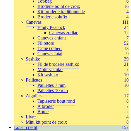
Tot-bag
6
Broderie point de croix
16
Kit broderie traditionnelle
4
Broderie solufix
4
Canevas
111
Emily Peacock
24
Canevas zodiac
12
Canevas enfant
7
Fil retors
52
Laine colbert
18
Canevas fatal
9
Sashiko
39
Fil de broderie sashiko
21
Motif sashiko
7
Kit sashiko
10
Paillettes
10
Paillettes 7 mm
10
Paillettes 10 mm
Aiguilles
17
Tapisserie bout rond
8
A broder
7
Boule
2
Livre
4
Mini kit point de croix
8
Loisir créatif
157