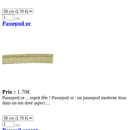
Passepoil or
Prix :
1.70€
Passepoil or ... esprit fête ! Passepoil or : un passepoil moderne tissu
dans un ton doré aspect ...