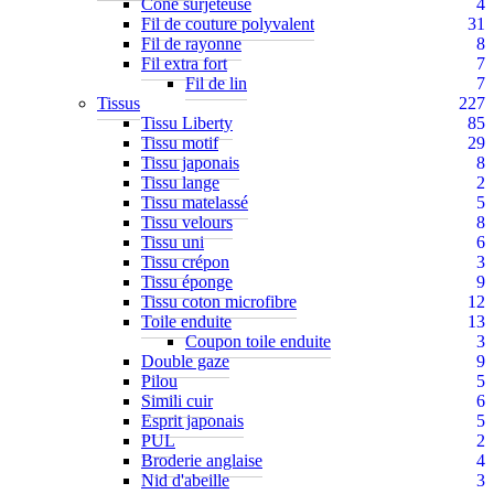
Cône surjeteuse
4
Fil de couture polyvalent
31
Fil de rayonne
8
Fil extra fort
7
Fil de lin
7
Tissus
227
Tissu Liberty
85
Tissu motif
29
Tissu japonais
8
Tissu lange
2
Tissu matelassé
5
Tissu velours
8
Tissu uni
6
Tissu crépon
3
Tissu éponge
9
Tissu coton microfibre
12
Toile enduite
13
Coupon toile enduite
3
Double gaze
9
Pilou
5
Simili cuir
6
Esprit japonais
5
PUL
2
Broderie anglaise
4
Nid d'abeille
3