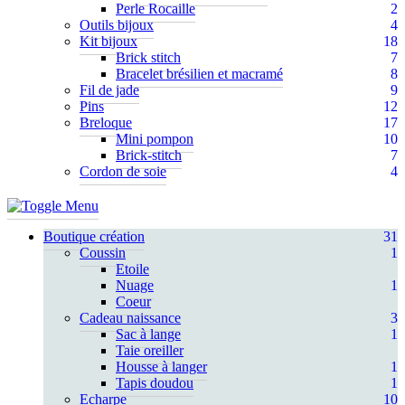
Perle Rocaille
2
Outils bijoux
4
Kit bijoux
18
Brick stitch
7
Bracelet brésilien et macramé
8
Fil de jade
9
Pins
12
Breloque
17
Mini pompon
10
Brick-stitch
7
Cordon de soie
4
Boutique création
31
Coussin
1
Etoile
Nuage
1
Coeur
Cadeau naissance
3
Sac à lange
1
Taie oreiller
Housse à langer
1
Tapis doudou
1
Echarpe
10