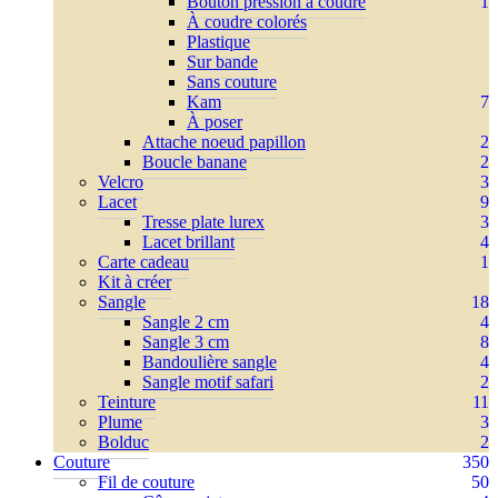
Bouton pression à coudre
1
À coudre colorés
Plastique
Sur bande
Sans couture
Kam
7
À poser
Attache noeud papillon
2
Boucle banane
2
Velcro
3
Lacet
9
Tresse plate lurex
3
Lacet brillant
4
Carte cadeau
1
Kit à créer
Sangle
18
Sangle 2 cm
4
Sangle 3 cm
8
Bandoulière sangle
4
Sangle motif safari
2
Teinture
11
Plume
3
Bolduc
2
Couture
350
Fil de couture
50