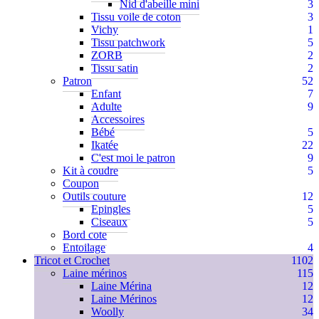
Nid d'abeille mini
3
Tissu voile de coton
3
Vichy
1
Tissu patchwork
5
ZORB
2
Tissu satin
2
Patron
52
Enfant
7
Adulte
9
Accessoires
Bébé
5
Ikatée
22
C'est moi le patron
9
Kit à coudre
5
Coupon
Outils couture
12
Epingles
5
Ciseaux
5
Bord cote
Entoilage
4
Tricot et Crochet
1102
Laine mérinos
115
Laine Mérina
12
Laine Mérinos
12
Woolly
34