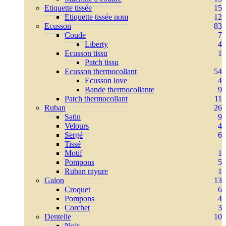
Etiquette tissée
15
Etiquette tissée nom
12
Ecusson
83
Coude
7
Liberty
4
Ecusson tissu
1
Patch tissu
Ecusson thermocollant
54
Ecusson love
4
Bande thermocollante
9
Patch thermocollant
11
Ruban
26
Satin
9
Velours
4
Sergé
6
Tissé
Motif
1
Pompons
5
Ruban rayure
1
Galon
13
Croquet
6
Pompons
4
Corchet
3
Dentelle
10
Noir