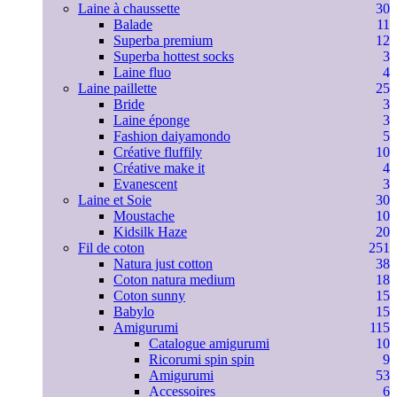
Laine à chaussette
30
Balade
11
Superba premium
12
Superba hottest socks
3
Laine fluo
4
Laine paillette
25
Bride
3
Laine éponge
3
Fashion daiyamondo
5
Créative fluffily
10
Créative make it
4
Evanescent
3
Laine et Soie
30
Moustache
10
Kidsilk Haze
20
Fil de coton
251
Natura just cotton
38
Coton natura medium
18
Coton sunny
15
Babylo
15
Amigurumi
115
Catalogue amigurumi
10
Ricorumi spin spin
9
Amigurumi
53
Accessoires
6