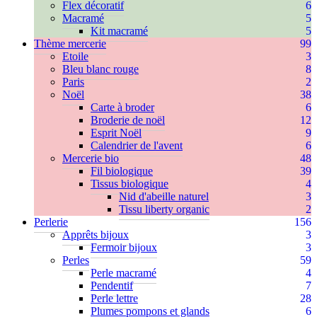
Flex décoratif
6
Macramé
5
Kit macramé
5
Thème mercerie
99
Etoile
3
Bleu blanc rouge
8
Paris
2
Noël
38
Carte à broder
6
Broderie de noël
12
Esprit Noël
9
Calendrier de l'avent
6
Mercerie bio
48
Fil biologique
39
Tissus biologique
4
Nid d'abeille naturel
3
Tissu liberty organic
2
Perlerie
156
Apprêts bijoux
3
Fermoir bijoux
3
Perles
59
Perle macramé
4
Pendentif
7
Perle lettre
28
Plumes pompons et glands
6