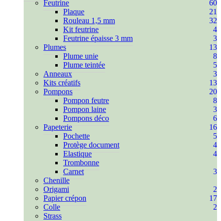
Feutrine
60
Plaque
21
Rouleau 1,5 mm
32
Kit feutrine
4
Feutrine épaisse 3 mm
3
Plumes
13
Plume unie
8
Plume teintée
5
Anneaux
3
Kits créatifs
13
Pompons
20
Pompon feutre
8
Pompon laine
3
Pompons déco
6
Papeterie
16
Pochette
5
Protège document
4
Elastique
4
Trombonne
Carnet
3
Chenille
Origami
2
Papier crépon
17
Colle
2
Strass