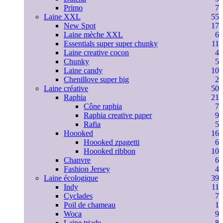
Primo
7
Laine XXL
55
New Spot
17
Laine mèche XXL
6
Essentials super super chunky
11
Laine creative cocon
4
Chunky
5
Laine candy
10
Chenillove super big
2
Laine créative
50
Raphia
21
Cône raphia
7
Raphia creative paper
9
Rafia
5
Hoooked
16
Hoooked zpagetti
6
Hoooked ribbon
10
Chanvre
6
Fashion Jersey
4
Laine écologique
39
Indy
11
Cyclades
7
Poil de chameau
1
Woca
9
Laine triade
8