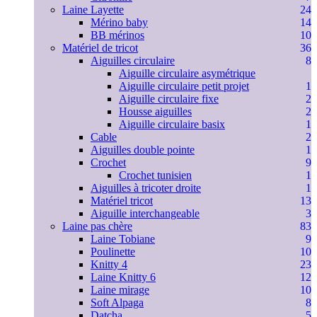
Laine Layette
24
Mérino baby
14
BB mérinos
10
Matériel de tricot
36
Aiguilles circulaire
8
Aiguille circulaire asymétrique
Aiguille circulaire petit projet
1
Aiguille circulaire fixe
2
Housse aiguilles
2
Aiguille circulaire basix
1
Cable
2
Aiguilles double pointe
1
Crochet
9
Crochet tunisien
1
Aiguilles à tricoter droite
1
Matériel tricot
13
Aiguille interchangeable
3
Laine pas chère
83
Laine Tobiane
9
Poulinette
10
Knitty 4
23
Laine Knitty 6
12
Laine mirage
10
Soft Alpaga
8
Datcha
5