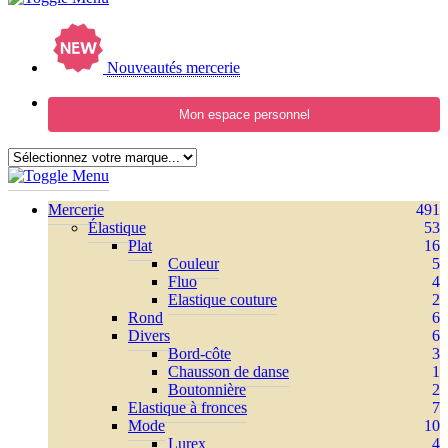
Nouveautés mercerie
Mon espace personnel
Mercerie
491
Élastique
53
Plat
16
Couleur
5
Fluo
4
Elastique couture
2
Rond
6
Divers
6
Bord-côte
3
Chausson de danse
1
Boutonnière
2
Elastique à fronces
7
Mode
10
Lurex
4