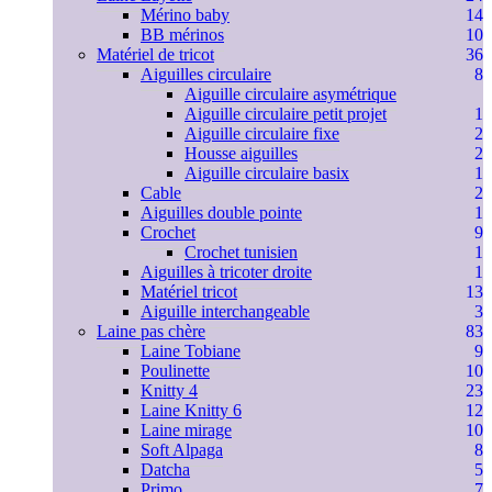
Mérino baby
14
BB mérinos
10
Matériel de tricot
36
Aiguilles circulaire
8
Aiguille circulaire asymétrique
Aiguille circulaire petit projet
1
Aiguille circulaire fixe
2
Housse aiguilles
2
Aiguille circulaire basix
1
Cable
2
Aiguilles double pointe
1
Crochet
9
Crochet tunisien
1
Aiguilles à tricoter droite
1
Matériel tricot
13
Aiguille interchangeable
3
Laine pas chère
83
Laine Tobiane
9
Poulinette
10
Knitty 4
23
Laine Knitty 6
12
Laine mirage
10
Soft Alpaga
8
Datcha
5
Primo
7