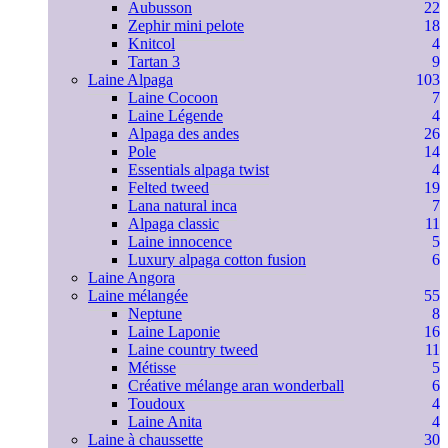
Aubusson
22
Zephir mini pelote
18
Knitcol
4
Tartan 3
9
Laine Alpaga
103
Laine Cocoon
7
Laine Légende
4
Alpaga des andes
26
Pole
14
Essentials alpaga twist
4
Felted tweed
19
Lana natural inca
7
Alpaga classic
11
Laine innocence
5
Luxury alpaga cotton fusion
6
Laine Angora
Laine mélangée
55
Neptune
8
Laine Laponie
16
Laine country tweed
11
Métisse
5
Créative mélange aran wonderball
6
Toudoux
4
Laine Anita
4
Laine à chaussette
30