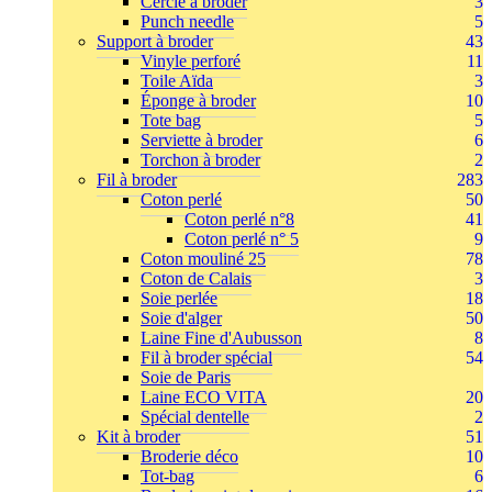
Cercle à broder
3
Punch needle
5
Support à broder
43
Vinyle perforé
11
Toile Aïda
3
Éponge à broder
10
Tote bag
5
Serviette à broder
6
Torchon à broder
2
Fil à broder
283
Coton perlé
50
Coton perlé n°8
41
Coton perlé n° 5
9
Coton mouliné 25
78
Coton de Calais
3
Soie perlée
18
Soie d'alger
50
Laine Fine d'Aubusson
8
Fil à broder spécial
54
Soie de Paris
Laine ECO VITA
20
Spécial dentelle
2
Kit à broder
51
Broderie déco
10
Tot-bag
6