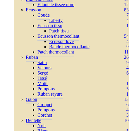
Etiquette tissée nom
12
Ecusson
83
Coude
7
Liberty
4
Ecusson tissu
1
Patch tissu
Ecusson thermocollant
54
Ecusson love
4
Bande thermocollante
9
Patch thermocollant
11
Ruban
26
Satin
9
Velours
4
Sergé
6
Tissé
Motif
1
Pompons
5
Ruban rayure
1
Galon
13
Croquet
6
Pompons
4
Corchet
3
Dentelle
10
Noir
Blanc
5