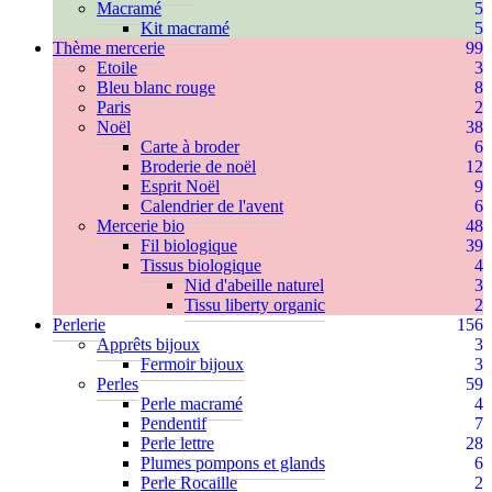
Macramé
5
Kit macramé
5
Thème mercerie
99
Etoile
3
Bleu blanc rouge
8
Paris
2
Noël
38
Carte à broder
6
Broderie de noël
12
Esprit Noël
9
Calendrier de l'avent
6
Mercerie bio
48
Fil biologique
39
Tissus biologique
4
Nid d'abeille naturel
3
Tissu liberty organic
2
Perlerie
156
Apprêts bijoux
3
Fermoir bijoux
3
Perles
59
Perle macramé
4
Pendentif
7
Perle lettre
28
Plumes pompons et glands
6
Perle Rocaille
2