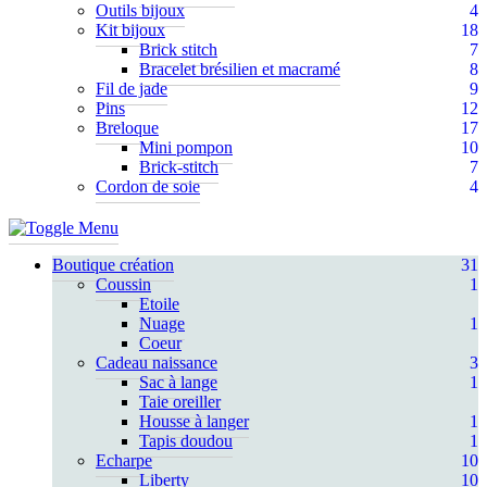
Outils bijoux
4
Kit bijoux
18
Brick stitch
7
Bracelet brésilien et macramé
8
Fil de jade
9
Pins
12
Breloque
17
Mini pompon
10
Brick-stitch
7
Cordon de soie
4
Boutique création
31
Coussin
1
Etoile
Nuage
1
Coeur
Cadeau naissance
3
Sac à lange
1
Taie oreiller
Housse à langer
1
Tapis doudou
1
Echarpe
10
Liberty
10