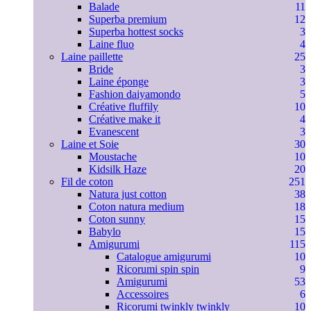
Balade
11
Superba premium
12
Superba hottest socks
3
Laine fluo
4
Laine paillette
25
Bride
3
Laine éponge
3
Fashion daiyamondo
5
Créative fluffily
10
Créative make it
4
Evanescent
3
Laine et Soie
30
Moustache
10
Kidsilk Haze
20
Fil de coton
251
Natura just cotton
38
Coton natura medium
18
Coton sunny
15
Babylo
15
Amigurumi
115
Catalogue amigurumi
10
Ricorumi spin spin
9
Amigurumi
53
Accessoires
6
Ricorumi twinkly twinkly
10