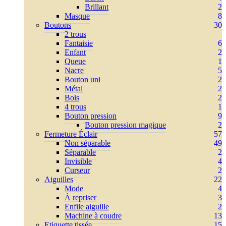
Brillant
2
Masque
8
Boutons
30
2 trous
Fantaisie
6
Enfant
2
Queue
1
Nacre
5
Bouton uni
2
Métal
2
Bois
2
4 trous
1
Bouton pression
9
Bouton pression magique
2
Fermeture Éclair
57
Non séparable
49
Séparable
2
Invisible
4
Curseur
2
Aiguilles
22
Mode
4
À repriser
3
Enfile aiguille
2
Machine à coudre
13
Etiquette tissée
15