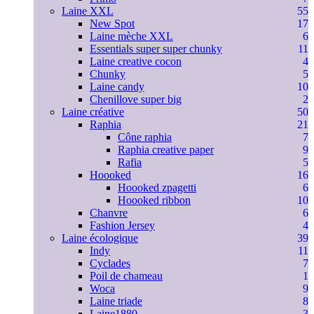
Laine XXL
55
New Spot
17
Laine mèche XXL
6
Essentials super super chunky
11
Laine creative cocon
4
Chunky
5
Laine candy
10
Chenillove super big
2
Laine créative
50
Raphia
21
Cône raphia
7
Raphia creative paper
9
Rafia
5
Hoooked
16
Hoooked zpagetti
6
Hoooked ribbon
10
Chanvre
6
Fashion Jersey
4
Laine écologique
39
Indy
11
Cyclades
7
Poil de chameau
1
Woca
9
Laine triade
8
Laine1880
3