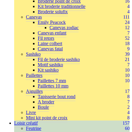
Broderie point de croix
16
Kit broderie traditionnelle
4
Broderie solufix
4
Canevas
111
Emily Peacock
24
Canevas zodiac
12
Canevas enfant
7
Fil retors
52
Laine colbert
18
Canevas fatal
9
Sashiko
39
Fil de broderie sashiko
21
Motif sashiko
7
Kit sashiko
10
Paillettes
10
Paillettes 7 mm
10
Paillettes 10 mm
Aiguilles
17
Tapisserie bout rond
8
A broder
7
Boule
2
Livre
4
Mini kit point de croix
8
Loisir créatif
157
Feutrine
60