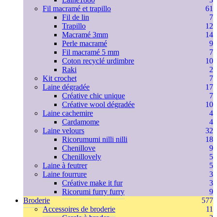
Fil macramé et trapillo
61
Fil de lin
7
Trapillo
12
Macramé 3mm
14
Perle macramé
9
Fil macramé 5 mm
7
Coton recyclé urdimbre
10
Raki
2
Kit crochet
7
Laine dégradée
17
Créative chic unique
7
Créative wool dégradée
10
Laine cachemire
4
Cardamome
4
Laine velours
32
Ricorumumi nilli nilli
18
Chenillove
9
Chenillovely
5
Laine à feutrer
5
Laine fourrure
3
Créative make it fur
3
Ricorumi furry furry
9
Broderie
577
Accessoires de broderie
11