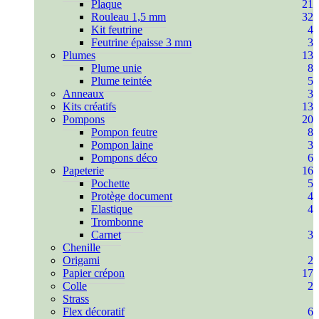
Plaque
21
Rouleau 1,5 mm
32
Kit feutrine
4
Feutrine épaisse 3 mm
3
Plumes
13
Plume unie
8
Plume teintée
5
Anneaux
3
Kits créatifs
13
Pompons
20
Pompon feutre
8
Pompon laine
3
Pompons déco
6
Papeterie
16
Pochette
5
Protège document
4
Elastique
4
Trombonne
Carnet
3
Chenille
Origami
2
Papier crépon
17
Colle
2
Strass
Flex décoratif
6