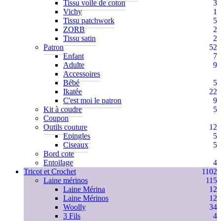
Tissu voile de coton
3
Vichy
1
Tissu patchwork
5
ZORB
2
Tissu satin
2
Patron
52
Enfant
7
Adulte
9
Accessoires
Bébé
5
Ikatée
22
C'est moi le patron
9
Kit à coudre
5
Coupon
Outils couture
12
Epingles
5
Ciseaux
5
Bord cote
Entoilage
4
Tricot et Crochet
1102
Laine mérinos
115
Laine Mérina
12
Laine Mérinos
12
Woolly
34
3 Fils
4