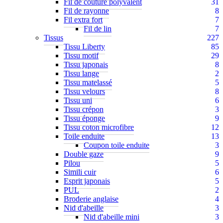
Fil de couture polyvalent
31
Fil de rayonne
8
Fil extra fort
7
Fil de lin
7
Tissus
227
Tissu Liberty
85
Tissu motif
29
Tissu japonais
8
Tissu lange
2
Tissu matelassé
5
Tissu velours
8
Tissu uni
6
Tissu crépon
3
Tissu éponge
9
Tissu coton microfibre
12
Toile enduite
13
Coupon toile enduite
3
Double gaze
9
Pilou
5
Simili cuir
6
Esprit japonais
5
PUL
2
Broderie anglaise
4
Nid d'abeille
3
Nid d'abeille mini
3