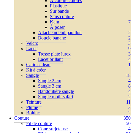
À coudre colorés
Plastique
Sur bande
Sans couture
Kam
7
À poser
Attache noeud papillon
2
Boucle banane
2
Velcro
3
Lacet
9
Tresse plate lurex
3
Lacet brillant
4
Carte cadeau
1
Kit à créer
Sangle
18
Sangle 2 cm
4
Sangle 3 cm
8
Bandoulière sangle
4
Sangle motif safari
2
Teinture
11
Plume
3
Bolduc
2
Couture
350
Fil de couture
50
Cône surjeteuse
4