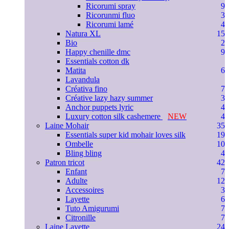
Ricorumi spray
9
Ricorunmi fluo
3
Ricorumi lamé
4
Natura XL
15
Bio
2
Happy chenille dmc
9
Essentials cotton dk
Matita
6
Lavandula
Créativa fino
7
Créative lazy hazy summer
3
Anchor puppets lyric
4
Luxury cotton silk cashemere
NEW
4
Laine Mohair
35
Essentials super kid mohair loves silk
19
Ombelle
10
Bling bling
4
Patron tricot
42
Enfant
7
Adulte
12
Accessoires
3
Layette
6
Tuto Amigurumi
7
Citronille
7
Laine Layette
24