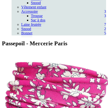
Snood
Vêtement enfant
Accessoire
3
Trousse
3
Sac à dos
Laine feutrée
7
Snood
2
Bonnet
5
Passepoil
- Mercerie Paris