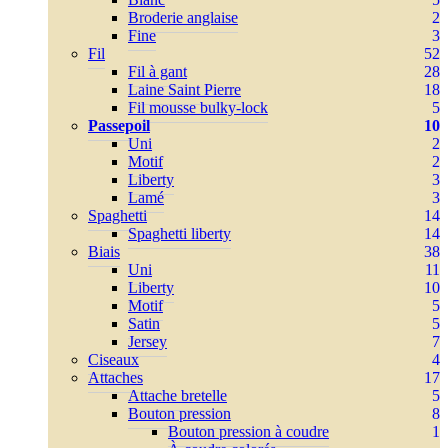
Broderie anglaise
2
Fine
3
Fil
52
Fil à gant
28
Laine Saint Pierre
18
Fil mousse bulky-lock
5
Passepoil
10
Uni
2
Motif
2
Liberty
3
Lamé
3
Spaghetti
14
Spaghetti liberty
14
Biais
38
Uni
11
Liberty
10
Motif
5
Satin
5
Jersey
7
Ciseaux
4
Attaches
17
Attache bretelle
5
Bouton pression
8
Bouton pression à coudre
1