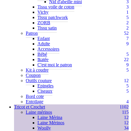
Nid d'abeille mini
3
Tissu voile de coton
3
Vichy
1
Tissu patchwork
5
ZORB
2
Tissu satin
2
Patron
52
Enfant
7
Adulte
9
Accessoires
Bébé
5
Ikatée
22
C'est moi le patron
9
Kit à coudre
5
Coupon
Outils couture
12
Epingles
5
Ciseaux
5
Bord cote
Entoilage
4
Tricot et Crochet
1102
Laine mérinos
115
Laine Mérina
12
Laine Mérinos
12
Woolly
34