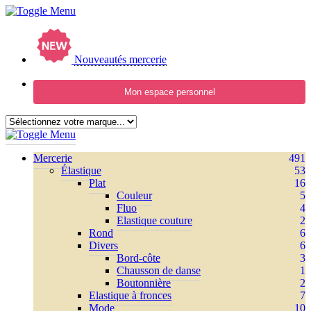
Nouveautés mercerie
Mon espace personnel
Mercerie
491
Élastique
53
Plat
16
Couleur
5
Fluo
4
Elastique couture
2
Rond
6
Divers
6
Bord-côte
3
Chausson de danse
1
Boutonnière
2
Elastique à fronces
7
Mode
10