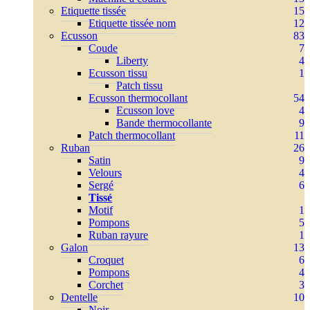
Etiquette tissée
15
Etiquette tissée nom
12
Ecusson
83
Coude
7
Liberty
4
Ecusson tissu
1
Patch tissu
Ecusson thermocollant
54
Ecusson love
4
Bande thermocollante
9
Patch thermocollant
11
Ruban
26
Satin
9
Velours
4
Sergé
6
Tissé
Motif
1
Pompons
5
Ruban rayure
1
Galon
13
Croquet
6
Pompons
4
Corchet
3
Dentelle
10
Noir