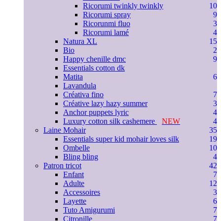
Ricorumi twinkly twinkly
10
Ricorumi spray
9
Ricorunmi fluo
3
Ricorumi lamé
4
Natura XL
15
Bio
2
Happy chenille dmc
9
Essentials cotton dk
Matita
6
Lavandula
Créativa fino
7
Créative lazy hazy summer
3
Anchor puppets lyric
4
Luxury cotton silk cashemere
NEW
4
Laine Mohair
35
Essentials super kid mohair loves silk
19
Ombelle
10
Bling bling
4
Patron tricot
42
Enfant
7
Adulte
12
Accessoires
3
Layette
6
Tuto Amigurumi
7
Citronille
7