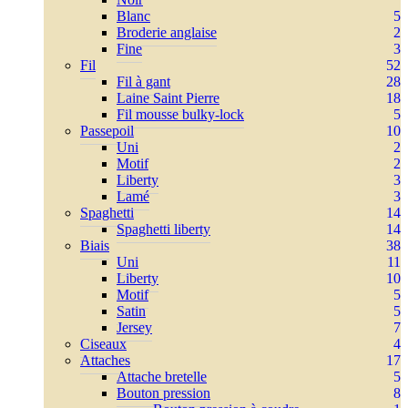
Blanc
5
Broderie anglaise
2
Fine
3
Fil
52
Fil à gant
28
Laine Saint Pierre
18
Fil mousse bulky-lock
5
Passepoil
10
Uni
2
Motif
2
Liberty
3
Lamé
3
Spaghetti
14
Spaghetti liberty
14
Biais
38
Uni
11
Liberty
10
Motif
5
Satin
5
Jersey
7
Ciseaux
4
Attaches
17
Attache bretelle
5
Bouton pression
8