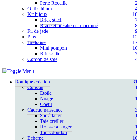
Perle Rocaille
2
Outils bijoux
4
Kit bijoux
18
Brick stitch
7
Bracelet brésilien et macramé
8
Fil de jade
9
Pins
12
Breloque
17
Mini pompon
10
Brick-stitch
7
Cordon de soie
4
Boutique création
31
Coussin
1
Etoile
Nuage
1
Coeur
Cadeau naissance
3
Sac à lange
1
Taie oreiller
Housse à langer
1
Tapis doudou
1
Echarpe
10