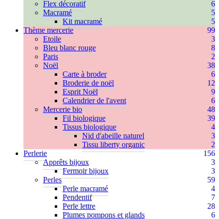
Flex décoratif
6
Macramé
5
Kit macramé
5
Thème mercerie
99
Etoile
3
Bleu blanc rouge
8
Paris
2
Noël
38
Carte à broder
6
Broderie de noël
12
Esprit Noël
9
Calendrier de l'avent
6
Mercerie bio
48
Fil biologique
39
Tissus biologique
4
Nid d'abeille naturel
3
Tissu liberty organic
2
Perlerie
156
Apprêts bijoux
3
Fermoir bijoux
3
Perles
59
Perle macramé
4
Pendentif
7
Perle lettre
28
Plumes pompons et glands
6