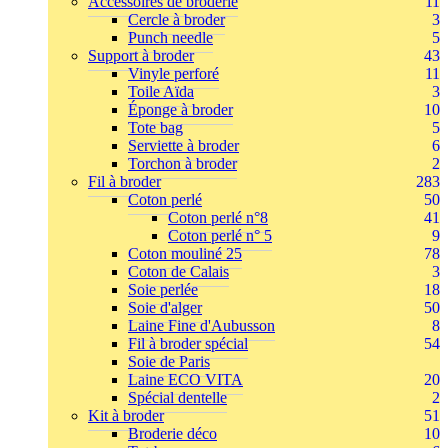
Accessoires de broderie
11
Cercle à broder
3
Punch needle
5
Support à broder
43
Vinyle perforé
11
Toile Aïda
3
Éponge à broder
10
Tote bag
5
Serviette à broder
6
Torchon à broder
2
Fil à broder
283
Coton perlé
50
Coton perlé n°8
41
Coton perlé n° 5
9
Coton mouliné 25
78
Coton de Calais
3
Soie perlée
18
Soie d'alger
50
Laine Fine d'Aubusson
8
Fil à broder spécial
54
Soie de Paris
Laine ECO VITA
20
Spécial dentelle
2
Kit à broder
51
Broderie déco
10