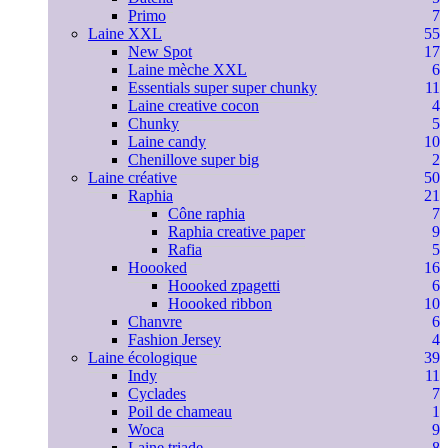
Primo
7
Laine XXL
55
New Spot
17
Laine mèche XXL
6
Essentials super super chunky
11
Laine creative cocon
4
Chunky
5
Laine candy
10
Chenillove super big
2
Laine créative
50
Raphia
21
Cône raphia
7
Raphia creative paper
9
Rafia
5
Hoooked
16
Hoooked zpagetti
6
Hoooked ribbon
10
Chanvre
6
Fashion Jersey
4
Laine écologique
39
Indy
11
Cyclades
7
Poil de chameau
1
Woca
9
Laine triade
8