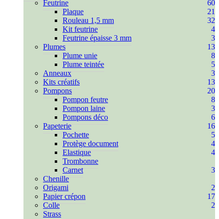
Feutrine
60
Plaque
21
Rouleau 1,5 mm
32
Kit feutrine
4
Feutrine épaisse 3 mm
3
Plumes
13
Plume unie
8
Plume teintée
5
Anneaux
3
Kits créatifs
13
Pompons
20
Pompon feutre
8
Pompon laine
3
Pompons déco
6
Papeterie
16
Pochette
5
Protège document
4
Elastique
4
Trombonne
Carnet
3
Chenille
Origami
2
Papier crépon
17
Colle
2
Strass