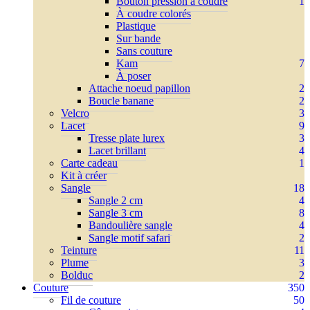
Bouton pression à coudre
1
À coudre colorés
Plastique
Sur bande
Sans couture
Kam
7
À poser
Attache noeud papillon
2
Boucle banane
2
Velcro
3
Lacet
9
Tresse plate lurex
3
Lacet brillant
4
Carte cadeau
1
Kit à créer
Sangle
18
Sangle 2 cm
4
Sangle 3 cm
8
Bandoulière sangle
4
Sangle motif safari
2
Teinture
11
Plume
3
Bolduc
2
Couture
350
Fil de couture
50