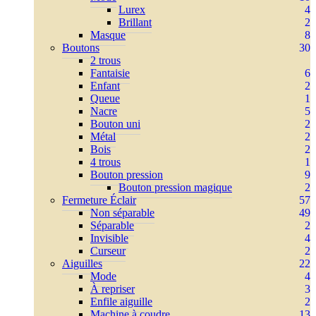
Lurex
4
Brillant
2
Masque
8
Boutons
30
2 trous
Fantaisie
6
Enfant
2
Queue
1
Nacre
5
Bouton uni
2
Métal
2
Bois
2
4 trous
1
Bouton pression
9
Bouton pression magique
2
Fermeture Éclair
57
Non séparable
49
Séparable
2
Invisible
4
Curseur
2
Aiguilles
22
Mode
4
À repriser
3
Enfile aiguille
2
Machine à coudre
13