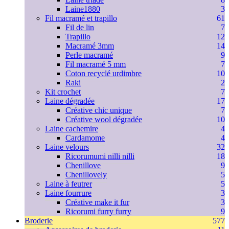
Laine1880
3
Fil macramé et trapillo
61
Fil de lin
7
Trapillo
12
Macramé 3mm
14
Perle macramé
9
Fil macramé 5 mm
7
Coton recyclé urdimbre
10
Raki
2
Kit crochet
7
Laine dégradée
17
Créative chic unique
7
Créative wool dégradée
10
Laine cachemire
4
Cardamome
4
Laine velours
32
Ricorumumi nilli nilli
18
Chenillove
9
Chenillovely
5
Laine à feutrer
5
Laine fourrure
3
Créative make it fur
3
Ricorumi furry furry
9
Broderie
577