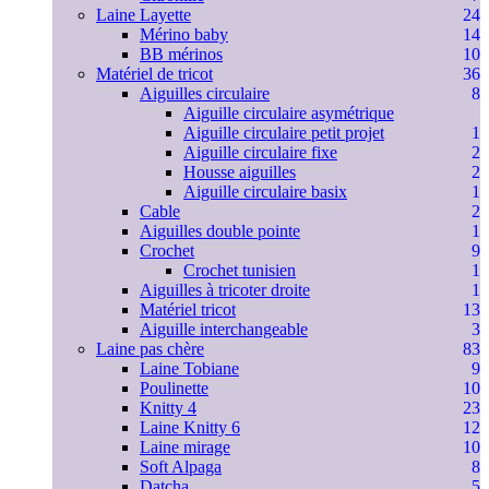
Laine Layette
24
Mérino baby
14
BB mérinos
10
Matériel de tricot
36
Aiguilles circulaire
8
Aiguille circulaire asymétrique
Aiguille circulaire petit projet
1
Aiguille circulaire fixe
2
Housse aiguilles
2
Aiguille circulaire basix
1
Cable
2
Aiguilles double pointe
1
Crochet
9
Crochet tunisien
1
Aiguilles à tricoter droite
1
Matériel tricot
13
Aiguille interchangeable
3
Laine pas chère
83
Laine Tobiane
9
Poulinette
10
Knitty 4
23
Laine Knitty 6
12
Laine mirage
10
Soft Alpaga
8
Datcha
5