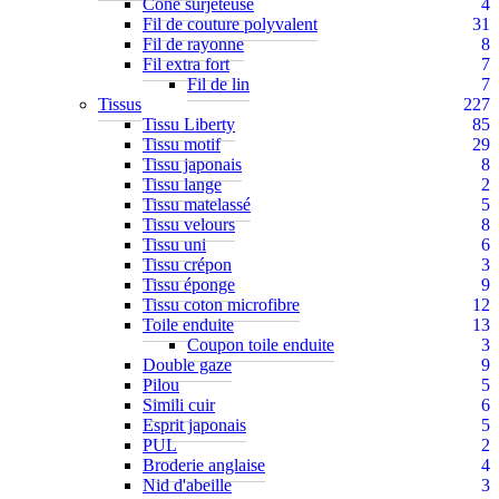
Cône surjeteuse
4
Fil de couture polyvalent
31
Fil de rayonne
8
Fil extra fort
7
Fil de lin
7
Tissus
227
Tissu Liberty
85
Tissu motif
29
Tissu japonais
8
Tissu lange
2
Tissu matelassé
5
Tissu velours
8
Tissu uni
6
Tissu crépon
3
Tissu éponge
9
Tissu coton microfibre
12
Toile enduite
13
Coupon toile enduite
3
Double gaze
9
Pilou
5
Simili cuir
6
Esprit japonais
5
PUL
2
Broderie anglaise
4
Nid d'abeille
3