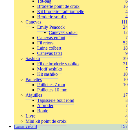
Tot-bag
6
Broderie point de croix
16
Kit broderie traditionnelle
4
Broderie solufix
4
Canevas
111
Emily Peacock
24
Canevas zodiac
12
Canevas enfant
7
Fil retors
52
Laine colbert
18
Canevas fatal
9
Sashiko
39
Fil de broderie sashiko
21
Motif sashiko
7
Kit sashiko
10
Paillettes
10
Paillettes 7 mm
10
Paillettes 10 mm
Aiguilles
17
Tapisserie bout rond
8
A broder
7
Boule
2
Livre
4
Mini kit point de croix
8
Loisir créatif
157