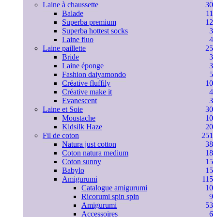
Laine à chaussette
30
Balade
11
Superba premium
12
Superba hottest socks
3
Laine fluo
4
Laine paillette
25
Bride
3
Laine éponge
3
Fashion daiyamondo
5
Créative fluffily
10
Créative make it
4
Evanescent
3
Laine et Soie
30
Moustache
10
Kidsilk Haze
20
Fil de coton
251
Natura just cotton
38
Coton natura medium
18
Coton sunny
15
Babylo
15
Amigurumi
115
Catalogue amigurumi
10
Ricorumi spin spin
9
Amigurumi
53
Accessoires
6