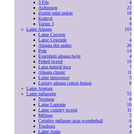
3 Fils
4
Aubusson
22
Zephir mini pelote
18
Knitcol
4
Tartan 3
9
Laine Alpaga
103
Laine Cocoon
7
Laine Légende
4
Alpaga des andes
26
Pole
14
Essentials alpaga twist
4
Felted tweed
19
Lana natural inca
7
Alpaga classic
11
Laine innocence
5
Luxury alpaga cotton fusion
6
Laine Angora
Laine mélangée
55
Neptune
8
Laine Laponie
16
Laine country tweed
11
Métisse
5
Créative mélange aran wonderball
6
Toudoux
4
Laine Anita
4