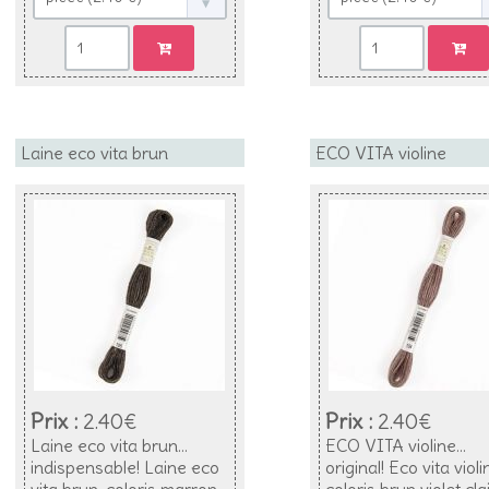
Laine eco vita brun
ECO VITA violine
Prix :
2.40€
Prix :
2.40€
Laine eco vita brun...
ECO VITA violine...
indispensable! Laine eco
original! Eco vita violi
vita brun, coloris marron
coloris brun violet clai