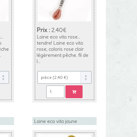
Prix :
2.40€
..
Laine eco vita rose...
o
tendre! Laine eco vita
pêche
rose, coloris rose clair
.
légèrement pêche. fil de
l...
Laine eco vita jaune