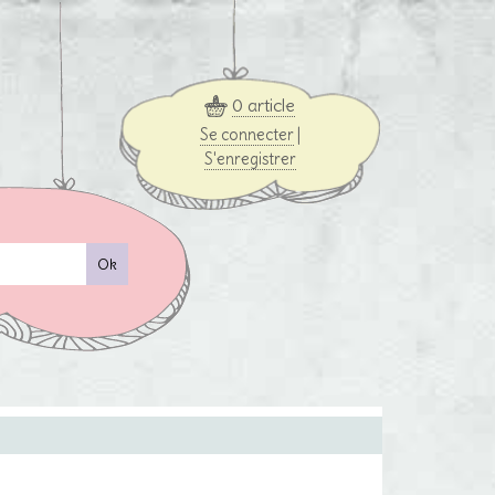
0 article
Se connecter
|
S'enregistrer
Ok