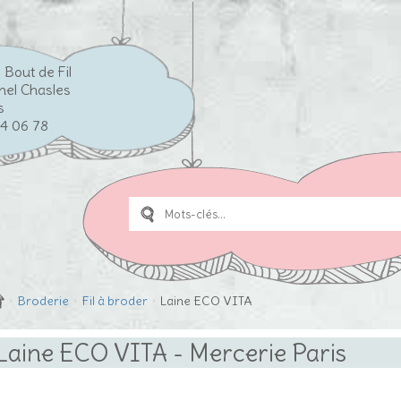
 Bout de Fil
chel Chasles
s
74 06 78
›
Broderie
›
Fil à broder
›
Laine ECO VITA
Laine ECO VITA
- Mercerie Paris