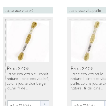
Laine eco vita blé
Laine eco vita paille
Prix :
2.40€
Prix :
2.40€
Laine eco vita blé... esprit
Laine eco vita paille...
nature! Laine eco vita blé,
nature! Laine eco vit
coloris jaune clair beige
paille, coloris jaune cl
jaune. fil de ...
naturel. fil de laine...