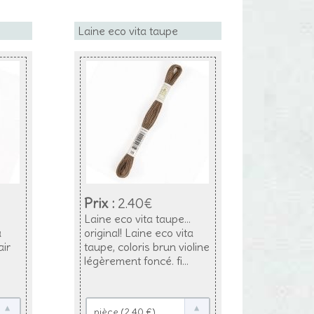
Laine eco vita taupe
Prix :
2.40€
Laine eco vita taupe...
a
original! Laine eco vita
air
taupe, coloris brun violine
légèrement foncé. fi...