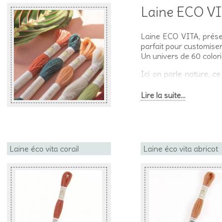
Laine ECO VITA
Laine ECO VITA, présen
parfait pour customiser
Un univers de 60 colori
Ici on parle nature, c
organique, garantie p
naturelles et sans auc
Lire la suite...
l'épaisseur du fil E
l'épaisseur de 3 de Mou
Laine éco vita corail
Laine éco vita abricot