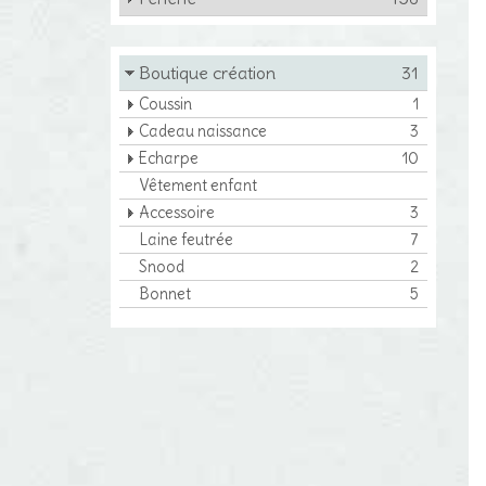
Boutique création
31
Coussin
1
Cadeau naissance
3
Echarpe
10
Vêtement enfant
Accessoire
3
Laine feutrée
7
Snood
2
Bonnet
5