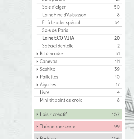
Soie d'alger
50
Laine Fine d'Aubusson
8
Fil à broder spécial
54
Soie de Paris
Laine ECO VITA
20
Spécial dentelle
2
Kit à broder
51
Canevas
111
Sashiko
39
Paillettes
10
Aiguilles
17
Livre
4
Mini kit point de croix
8
Loisir créatif
157
Thème mercerie
99
Perlerie
156