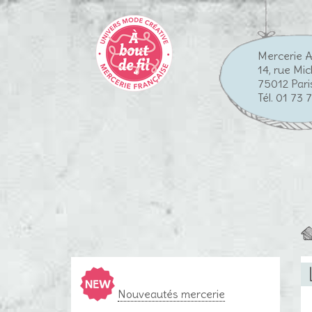
Mercerie A
14, rue Mi
75012 Pari
Tél. 01 73 
Nouveautés mercerie