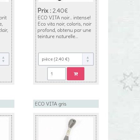
Prix :
2.40€
prit
ECO VITA noir... intense!
e,
Eco vita noir, coloris, noir
air,
profond, obtenu par une
teinture naturelle...
ECO VITA gris