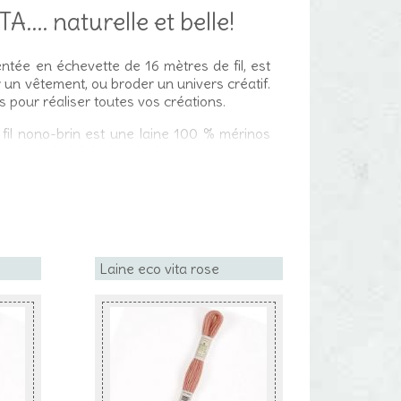
.... naturelle et belle!
tée en échevette de 16 mètres de fil, est
 un vêtement, ou broder un univers créatif.
s pour réaliser toutes vos créations.
e fil nono-brin est une laine 100 % mérinos
ar le Label Woolmark. Les teinture sont
un produit chimique
CO VITA correspond axproximativement à
liné spécial réunis.
Laine eco vita rose