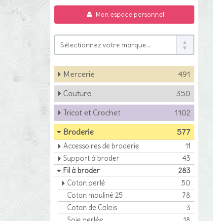
Mon espace personnel
Mercerie
491
Couture
350
Tricot et Crochet
1102
Broderie
577
Accessoires de broderie
11
Support à broder
43
Fil à broder
283
Coton perlé
50
Coton mouliné 25
78
Coton de Calais
3
Soie perlée
18