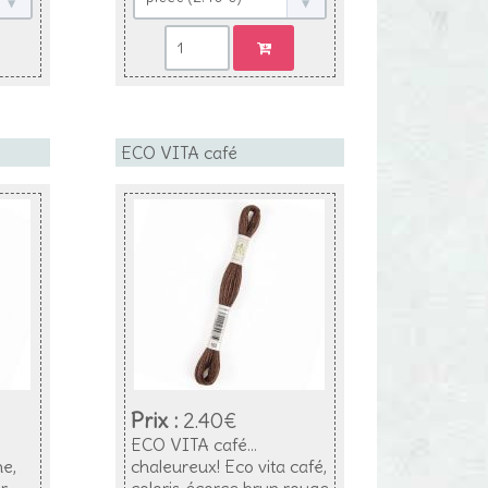
ECO VITA café
Prix :
2.40€
ECO VITA café...
ne,
chaleureux! Eco vita café,
r,
coloris écorce brun rouge