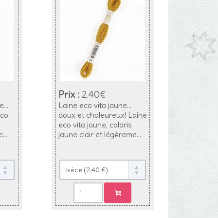
Prix :
2.40€
...
Laine eco vita jaune...
eco
doux et chaleureux! Laine
eco vita jaune, coloris
...
jaune clair et légèreme...