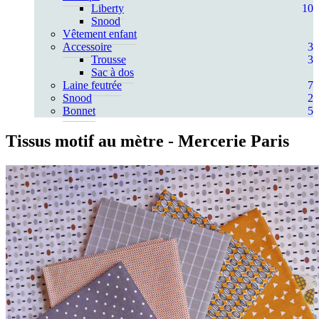
Liberty
10
Snood
Vêtement enfant
Accessoire
3
Trousse
3
Sac à dos
Laine feutrée
7
Snood
2
Bonnet
5
Tissus motif au mètre
- Mercerie Paris