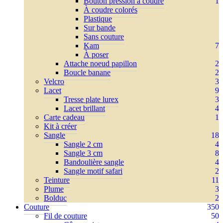
Bouton pression à coudre
1
À coudre colorés
Plastique
Sur bande
Sans couture
Kam
7
À poser
Attache noeud papillon
2
Boucle banane
2
Velcro
3
Lacet
9
Tresse plate lurex
3
Lacet brillant
4
Carte cadeau
1
Kit à créer
Sangle
18
Sangle 2 cm
4
Sangle 3 cm
8
Bandoulière sangle
4
Sangle motif safari
2
Teinture
11
Plume
3
Bolduc
2
Couture
350
Fil de couture
50