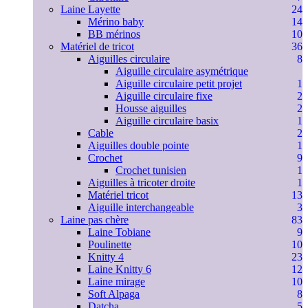
Laine Layette
24
Mérino baby
14
BB mérinos
10
Matériel de tricot
36
Aiguilles circulaire
8
Aiguille circulaire asymétrique
Aiguille circulaire petit projet
1
Aiguille circulaire fixe
2
Housse aiguilles
2
Aiguille circulaire basix
1
Cable
2
Aiguilles double pointe
1
Crochet
9
Crochet tunisien
1
Aiguilles à tricoter droite
1
Matériel tricot
13
Aiguille interchangeable
3
Laine pas chère
83
Laine Tobiane
9
Poulinette
10
Knitty 4
23
Laine Knitty 6
12
Laine mirage
10
Soft Alpaga
8
Datcha
5