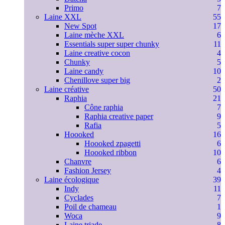
Primo
7
Laine XXL
55
New Spot
17
Laine mèche XXL
6
Essentials super super chunky
11
Laine creative cocon
4
Chunky
5
Laine candy
10
Chenillove super big
2
Laine créative
50
Raphia
21
Cône raphia
7
Raphia creative paper
9
Rafia
5
Hoooked
16
Hoooked zpagetti
6
Hoooked ribbon
10
Chanvre
6
Fashion Jersey
4
Laine écologique
39
Indy
11
Cyclades
7
Poil de chameau
1
Woca
9
Laine triade
8