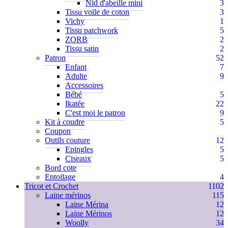
Nid d'abeille mini
3
Tissu voile de coton
3
Vichy
1
Tissu patchwork
5
ZORB
2
Tissu satin
2
Patron
52
Enfant
7
Adulte
9
Accessoires
Bébé
5
Ikatée
22
C'est moi le patron
9
Kit à coudre
5
Coupon
Outils couture
12
Epingles
5
Ciseaux
5
Bord cote
Entoilage
4
Tricot et Crochet
1102
Laine mérinos
115
Laine Mérina
12
Laine Mérinos
12
Woolly
34