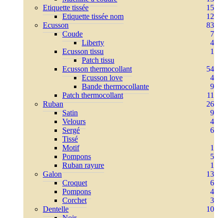
Etiquette tissée
15
Etiquette tissée nom
12
Ecusson
83
Coude
7
Liberty
4
Ecusson tissu
1
Patch tissu
Ecusson thermocollant
54
Ecusson love
4
Bande thermocollante
9
Patch thermocollant
11
Ruban
26
Satin
9
Velours
4
Sergé
6
Tissé
Motif
1
Pompons
5
Ruban rayure
1
Galon
13
Croquet
6
Pompons
4
Corchet
3
Dentelle
10
Noir