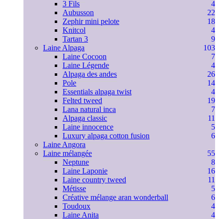
3 Fils
4
Aubusson
22
Zephir mini pelote
18
Knitcol
4
Tartan 3
9
Laine Alpaga
103
Laine Cocoon
7
Laine Légende
4
Alpaga des andes
26
Pole
14
Essentials alpaga twist
4
Felted tweed
19
Lana natural inca
7
Alpaga classic
11
Laine innocence
5
Luxury alpaga cotton fusion
6
Laine Angora
Laine mélangée
55
Neptune
8
Laine Laponie
16
Laine country tweed
11
Métisse
5
Créative mélange aran wonderball
6
Toudoux
4
Laine Anita
4