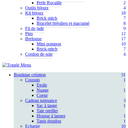
Perle Rocaille
2
Outils bijoux
4
Kit bijoux
18
Brick stitch
7
Bracelet brésilien et macramé
8
Fil de jade
9
Pins
12
Breloque
17
Mini pompon
10
Brick-stitch
7
Cordon de soie
4
Boutique création
31
Coussin
1
Etoile
Nuage
1
Coeur
Cadeau naissance
3
Sac à lange
1
Taie oreiller
Housse à langer
1
Tapis doudou
1
Echarpe
10