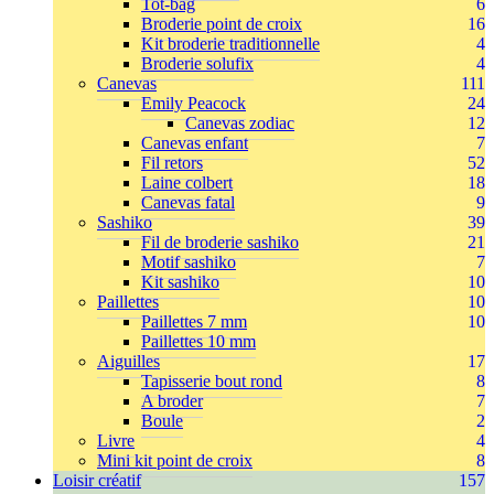
Tot-bag
6
Broderie point de croix
16
Kit broderie traditionnelle
4
Broderie solufix
4
Canevas
111
Emily Peacock
24
Canevas zodiac
12
Canevas enfant
7
Fil retors
52
Laine colbert
18
Canevas fatal
9
Sashiko
39
Fil de broderie sashiko
21
Motif sashiko
7
Kit sashiko
10
Paillettes
10
Paillettes 7 mm
10
Paillettes 10 mm
Aiguilles
17
Tapisserie bout rond
8
A broder
7
Boule
2
Livre
4
Mini kit point de croix
8
Loisir créatif
157