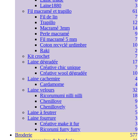
Laine1880
3
Fil macramé et trapillo
61
Fil de lin
7
Trapillo
12
Macramé 3mm
14
Perle macramé
9
Fil macramé 5 mm
7
Coton recyclé urdimbre
10
Raki
2
Kit crochet
7
Laine dégradée
17
Créative chic unique
7
Créative wool dégradée
10
Laine cachemire
4
Cardamome
4
Laine velours
32
Ricorumumi nilli nilli
18
Chenillove
9
Chenillovely
5
Laine à feutrer
5
Laine fourrure
3
Créative make it fur
3
Ricorumi furry furry
9
Broderie
577