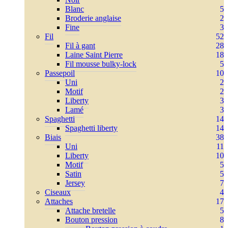
Blanc
5
Broderie anglaise
2
Fine
3
Fil
52
Fil à gant
28
Laine Saint Pierre
18
Fil mousse bulky-lock
5
Passepoil
10
Uni
2
Motif
2
Liberty
3
Lamé
3
Spaghetti
14
Spaghetti liberty
14
Biais
38
Uni
11
Liberty
10
Motif
5
Satin
5
Jersey
7
Ciseaux
4
Attaches
17
Attache bretelle
5
Bouton pression
8