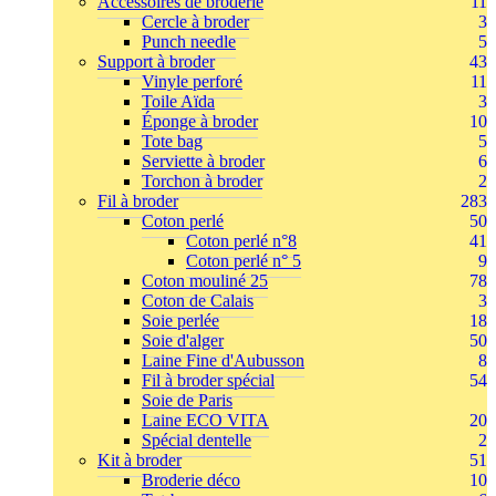
Accessoires de broderie
11
Cercle à broder
3
Punch needle
5
Support à broder
43
Vinyle perforé
11
Toile Aïda
3
Éponge à broder
10
Tote bag
5
Serviette à broder
6
Torchon à broder
2
Fil à broder
283
Coton perlé
50
Coton perlé n°8
41
Coton perlé n° 5
9
Coton mouliné 25
78
Coton de Calais
3
Soie perlée
18
Soie d'alger
50
Laine Fine d'Aubusson
8
Fil à broder spécial
54
Soie de Paris
Laine ECO VITA
20
Spécial dentelle
2
Kit à broder
51
Broderie déco
10