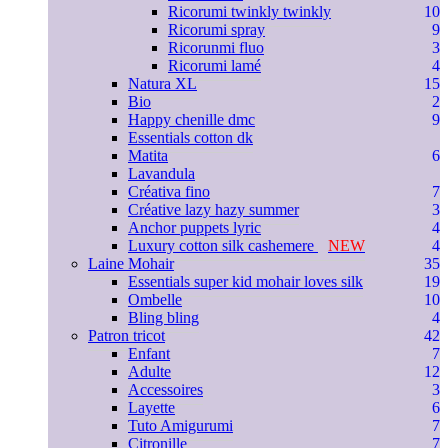
Ricorumi twinkly twinkly
10
Ricorumi spray
9
Ricorunmi fluo
3
Ricorumi lamé
4
Natura XL
15
Bio
2
Happy chenille dmc
9
Essentials cotton dk
Matita
6
Lavandula
Créativa fino
7
Créative lazy hazy summer
3
Anchor puppets lyric
4
Luxury cotton silk cashemere
NEW
4
Laine Mohair
35
Essentials super kid mohair loves silk
19
Ombelle
10
Bling bling
4
Patron tricot
42
Enfant
7
Adulte
12
Accessoires
3
Layette
6
Tuto Amigurumi
7
Citronille
7