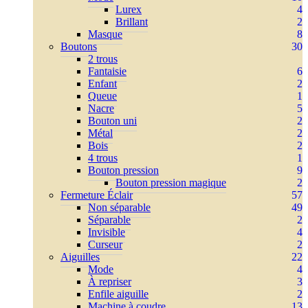
Lurex
4
Brillant
2
Masque
8
Boutons
30
2 trous
Fantaisie
6
Enfant
2
Queue
1
Nacre
5
Bouton uni
2
Métal
2
Bois
2
4 trous
1
Bouton pression
9
Bouton pression magique
2
Fermeture Éclair
57
Non séparable
49
Séparable
2
Invisible
4
Curseur
2
Aiguilles
22
Mode
4
À repriser
3
Enfile aiguille
2
Machine à coudre
13