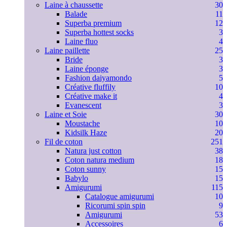
Laine à chaussette
30
Balade
11
Superba premium
12
Superba hottest socks
3
Laine fluo
4
Laine paillette
25
Bride
3
Laine éponge
3
Fashion daiyamondo
5
Créative fluffily
10
Créative make it
4
Evanescent
3
Laine et Soie
30
Moustache
10
Kidsilk Haze
20
Fil de coton
251
Natura just cotton
38
Coton natura medium
18
Coton sunny
15
Babylo
15
Amigurumi
115
Catalogue amigurumi
10
Ricorumi spin spin
9
Amigurumi
53
Accessoires
6