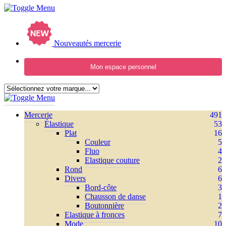
Nouveautés mercerie
Mon espace personnel
Mercerie
491
Élastique
53
Plat
16
Couleur
5
Fluo
4
Elastique couture
2
Rond
6
Divers
6
Bord-côte
3
Chausson de danse
1
Boutonnière
2
Elastique à fronces
7
Mode
10