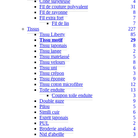
Cône surjeteuse
4
Fil de couture polyvalent
31
Fil de rayonne
8
Fil extra fort
7
Fil de lin
7
Tissus
227
Tissu Liberty
85
Tissu motif
29
Tissu japonais
8
Tissu lange
2
Tissu matelassé
5
Tissu velours
8
Tissu uni
6
Tissu crépon
3
Tissu éponge
9
Tissu coton microfibre
12
Toile enduite
13
Coupon toile enduite
3
Double gaze
9
Pilou
5
Simili cuir
6
Esprit japonais
5
PUL
2
Broderie anglaise
4
Nid d'abeille
3