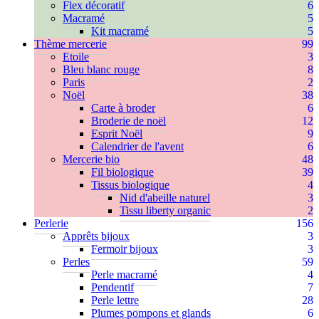
Flex décoratif
6
Macramé
5
Kit macramé
5
Thème mercerie
99
Etoile
3
Bleu blanc rouge
8
Paris
2
Noël
38
Carte à broder
6
Broderie de noël
12
Esprit Noël
9
Calendrier de l'avent
6
Mercerie bio
48
Fil biologique
39
Tissus biologique
4
Nid d'abeille naturel
3
Tissu liberty organic
2
Perlerie
156
Apprêts bijoux
3
Fermoir bijoux
3
Perles
59
Perle macramé
4
Pendentif
7
Perle lettre
28
Plumes pompons et glands
6