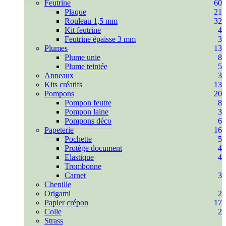
Feutrine
60
Plaque
21
Rouleau 1,5 mm
32
Kit feutrine
4
Feutrine épaisse 3 mm
3
Plumes
13
Plume unie
8
Plume teintée
5
Anneaux
3
Kits créatifs
13
Pompons
20
Pompon feutre
8
Pompon laine
3
Pompons déco
6
Papeterie
16
Pochette
5
Protège document
4
Elastique
4
Trombonne
Carnet
3
Chenille
Origami
2
Papier crépon
17
Colle
2
Strass